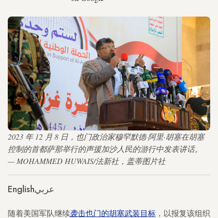
2023 年 12 月 8 日，也门政治家穆罕默德·阿里·胡塞在胡塞
控制的首都萨那举行的声援加沙人民的游行中发表讲话。
— MOHAMMED HUWAIS/法新社，盖蒂图片社
English
عربي
随着美国军队继续
袭击也门的胡塞武装目标
，以报复该组织