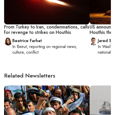
From Turkey to Iran, condemnations, calls
US announce
for revenge to strikes on Houthis
Houthis thr
Beatrice Farhat
Jared Sz
In
Beirut
, reporting on
regional news,
In
Washin
culture, conflict
national se
Related Newsletters