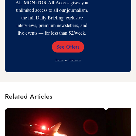
AL-MONITOR All-Access gives you
unlimited access to all our journalism,
the full Daily Briefing, exclusive
interviews, premium newsletters, and
live events — for less than $2/week.
See Offers
Email
Address
Terms
and
Privacy
Related Articles