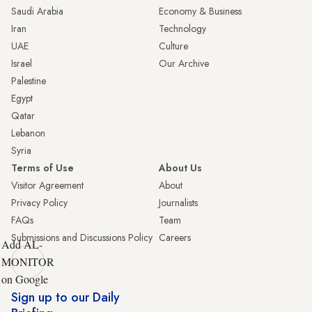
Saudi Arabia
Economy & Business
Iran
Technology
UAE
Culture
Israel
Our Archive
Palestine
Egypt
Qatar
Lebanon
Syria
Terms of Use
About Us
Visitor Agreement
About
Privacy Policy
Journalists
FAQs
Team
Submissions and Discussions Policy
Careers
Add AL-
MONITOR
on Google
Sign up to our Daily