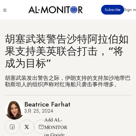
跳
Click
Subscribe
Sign in
转
to
到
see
menu
主
要
胡塞武装警告沙特阿拉伯如
内
果支持美英联合打击，“将
容
成为目标”
胡塞武装发出警告之际，伊朗支持的支持加沙地带巴
勒斯坦人的组织声称对红海船只袭击事件增多。
Beatrice Farhat
3月 25, 2024
Add AL-
MONITOR
on Google