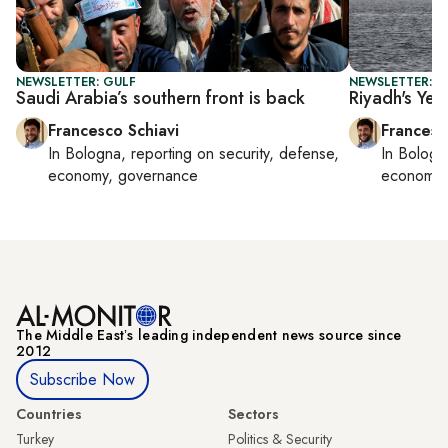
NEWSLETTER: GULF
NEWSLETTER: G
Saudi Arabia’s southern front is back
Riyadh's Ye
Francesco Schiavi
Francesc
In
Bologna
, reporting on
security, defense,
In
Bologn
economy, governance
economy,
The Middle Eastʼs leading independent news source since
2012
Subscribe Now
Countries
Sectors
Turkey
Politics & Security