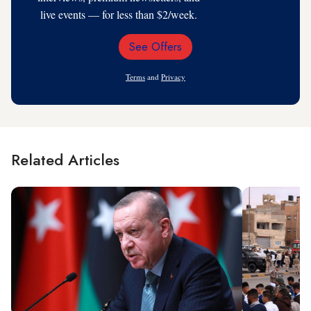
live events — for less than $2/week.
See Offers
Email
Address
Terms
and
Privacy
Related Articles