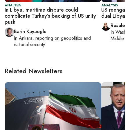
ANALYSIS
ANALYSIS
In Libya, maritime dispute could
US reengage
complicate Turkey’s backing of US unity
dual Libya 
push
Rosaleen
Barin Kayaoglu
In
Washin
In
Ankara
, reporting on
geopolitics and
Middle Ea
national security
Related Newsletters