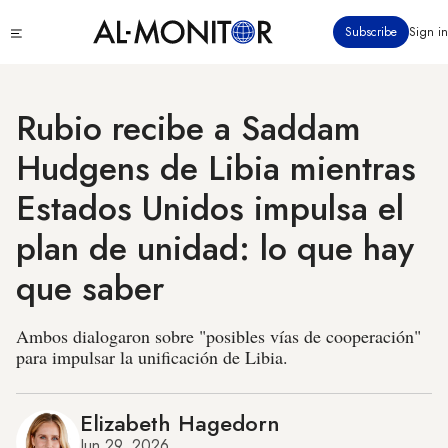
Pasar
Click
Subscribe
Sign in
al
to
contenido
see
menu
principal
Rubio recibe a Saddam
Hudgens de Libia mientras
Estados Unidos impulsa el
plan de unidad: lo que hay
que saber
Ambos dialogaron sobre "posibles vías de cooperación"
para impulsar la unificación de Libia.
Elizabeth Hagedorn
Jun 29, 2026