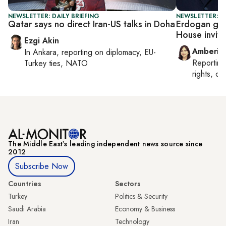
NEWSLETTER: DAILY BRIEFING
NEWSLETTER: T
Qatar says no direct Iran-US talks in Doha
Erdogan get
House invite
Ezgi Akin
Amberin
In
Ankara
, reporting on
diplomacy, EU-
Reportin
Turkey ties, NATO
rights, cul
The Middle Eastʼs leading independent news source since
2012
Subscribe Now
Countries
Sectors
Turkey
Politics & Security
Saudi Arabia
Economy & Business
Iran
Technology