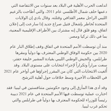
اندلعت الحرب الأهلية في البلاد بعد سنوات من الانتفاضة التي
دعمها حلف شمال الأطلسي عام 2011، والتي أطاحت بالزعيم
الليبي الراحل معمر القذافي وقتلته. وقال بادي إن الولايات
المتحدة تُخاطر بإشعال فتيل صراع جديد إذا سارعت إلى إعلان
اتفاق، وهو قلق قال إنه مشترك بين الأطراف الإقليمية المعنية،
بما في ذلك تركيا ومصر.
منذ أن توسطت الأمم المتحدة في اتفاق وقف إطلاق النار عام
2020 بين حكومة الوفاق الوطني المعترف بها دولياً ومقرها
طرابلس، والجيش الوطني الليبي بقيادة المشير خليفة حفتر،
سعت مراراً وتكراراً لإجراء انتخابات على مستوى البلاد. وقد
أُلغيت الانتخابات التي كان من المقرر إجراؤها في أواخر عام 2021
في اللحظات الأخيرة وسط خلافات حول أهلية الترشح.
وقد أدى هذا المأزق إلى وجود حكومتين متنافستين في ليبيا: فقد
اختارت عملية توسطت فيها الأمم المتحدة في عام 2021 دبيبة
رئيساً للوزراء للحكومة المعترف بها دولياً في طرابلس والتي
تحكم غرب ليبيا.