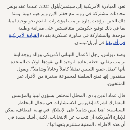
تعود المبادرة الأمريكية إلى سبتمبر/أيلول 2025، عندما عقد بولس
محادثات مشتركة في روما مع حفتر الابن وإبراهيم دبيبة. ومنذ
ذلك الحين، روّجت إدارة ترامب لمؤشرات التقدم نحو توحيد ليبيا،
بما في ذلك توقيع حكومتين متنافستين على ميزانية وطنية
موحدة، والمشاركة في مناورة عسكرية بقيادة
القيادة الأمريكية
في أفريقيا
في أبريل/نيسان.
وصف بولس، رجل الأعمال اللبناني الأمريكي ووالد زوجة ابنة
ترامب تيفاني، خطة إعادة التوحيد التي تقودها الولايات المتحدة
بأنها "تمثل جميع الليبيين تمثيلاً كاملاً وعادلاً وشاملاً". ويقول
منتقدون إنها تمنح السلطة لمجموعة صغيرة من الأفراد غير
المنتخبين.
قال عماد الدين بادي، المحلل المختص بشؤون ليبيا والمؤسس
المشارك لشركة إنفورمي للاستشارات في مجال المخاطر
السياسية: "هذا ليس شاملاً على الإطلاق. في نهاية المطاف، يمكن
للإدارة الأمريكية أن تتحدث عن الانتخابات، لكنني أشك بشدة في
أن هذه الأطراف المعنية ستلتزم بتعهداتها".