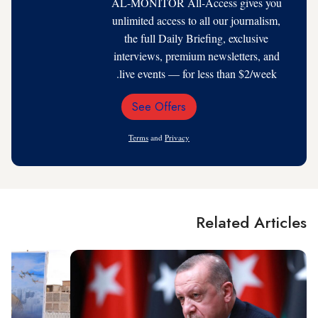
AL-MONITOR All-Access gives you
unlimited access to all our journalism,
the full Daily Briefing, exclusive
interviews, premium newsletters, and
live events — for less than $2/week.
See Offers
Email
Address
Terms
and
Privacy
Related Articles