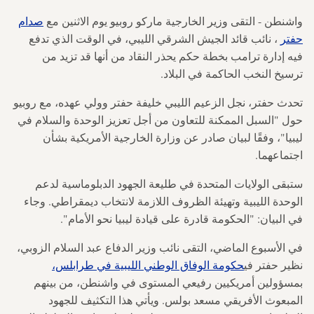
واشنطن - التقى وزير الخارجية ماركو روبيو يوم الاثنين مع
صدام
حفتر
، نائب قائد الجيش الشرقي الليبي، في الوقت الذي تدفع
فيه إدارة ترامب بخطة حكم يحذر النقاد من أنها قد تزيد من
ترسيخ النخب الحاكمة في البلاد.
تحدث حفتر، نجل الزعيم الليبي خليفة حفتر وولي عهده، مع روبيو
حول "السبل الممكنة للتعاون من أجل تعزيز الوحدة والسلام في
ليبيا"، وفقًا لبيان صادر عن وزارة الخارجية الأمريكية بشأن
اجتماعهما.
ستبقى الولايات المتحدة في طليعة الجهود الدبلوماسية لدعم
الوحدة الليبية وتهيئة الظروف اللازمة لانتخاب ديمقراطي.
وجاء
في البيان: "الحكومة قادرة على قيادة ليبيا نحو الأمام".
في الأسبوع الماضي، التقى نائب وزير الدفاع عبد السلام الزوبي،
نظير حفتر في
حكومة الوفاق الوطني الليبية في طرابلس،
بمسؤولين أمريكيين رفيعي المستوى في واشنطن، من بينهم
المبعوث الأفريقي مسعد بولس. ويأتي هذا التكثيف للجهود