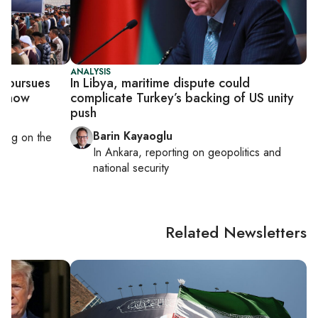
ANALYSIS
p pursues
In Libya, maritime dispute could
o know
complicate Turkey’s backing of US unity
push
Barin Kayaoglu
rting on
the
In
Ankara
, reporting on
geopolitics and
national security
Related Newsletters