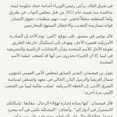
في شرق البلاد، يرأس رئيس الوزراء أسامة حماد حكومة ليبية
منافسة منذ تعيينه عام 2023 من قبل مجلس النواب في طبرق.
وتُعدّ المنطقة معقلاً لحفتر، حيث تتهم منظمات حقوق الإنسان
قواته بممارسة التعذيب والاعتقال الممنهج للمعارضين.
قال بولس في منشور على موقع "إكس" يوم الأحد إن المبادرة
الأمريكية قصيرة الأجل، وتهدف إلى استكمال خارطة الطريق
طويلة الأجل للأمم المتحدة بشأن الانتخابات الرئاسية والتشريعية
في ليبيا. إلا أن الخبراء يحذرون من أنها قد تُضعف عملية الأمم
المتحدة.
يقول بن فيشمان، المدير السابق لمجلس الأمن القومي لشؤون
شمال إفريقيا والزميل البارز الحالي في معهد واشنطن لسياسة
الشرق الأدنى، إن الخطة الأمريكية "تسلب ملكية ليبيا من الشعب
الليبي مرة أخرى".
قال فيشمان: "إنها بمثابة إشارة لهؤلاء الرجال، مفادها: 'بإمكانكم
الاستمرار في أدواركم'". وأضاف: "المشكلة تكمن في أنه بمجرد
حصول هؤلاء الرجال على السلطة، وحصولهم على شيء آخر