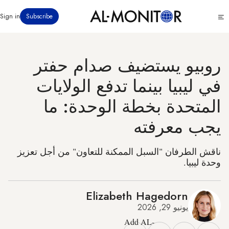
تجاوز
Click
Sign in
Subscribe
إلى
to
المحتوى
see
menu
الرئيسي
روبيو يستضيف صدام حفتر
في ليبيا بينما تدفع الولايات
المتحدة بخطة الوحدة: ما
يجب معرفته
ناقش الطرفان "السبل الممكنة للتعاون" من أجل تعزيز
وحدة ليبيا.
Elizabeth Hagedorn
يونيو 29, 2026
Add AL-