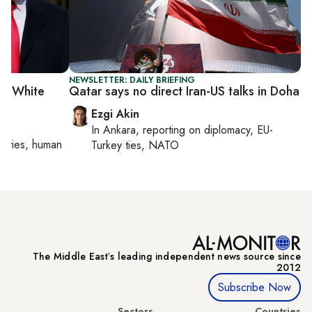
NEWSLETTER: DAILY BRIEFING
ed White
Qatar says no direct Iran-US talks in Doha
Ezgi Akin
In
Ankara
, reporting on
diplomacy, EU-
orities, human
Turkey ties, NATO
The Middle Eastʼs leading independent news source since
2012
Subscribe Now
Sectors
Countries