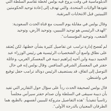
الدبلوماسية في وقت يروج فيه بولس لخطة تقاسم السلطة التي
تقودها الولايات المتحدة، والتي تهدف إلى إعادة توحيد الحكومتين
الليبيتين قبل الانتخابات المرتقبة.
وقال بولس في مقابلة يوم السبت مع قناة الحدث السعودية:
"الهدف الرئيسي هو توحيد الليبيين، وتوحيد الأرض، وتوحيد
الشعب، وتوحيد المؤسسات".
لم تُفصح إدارة ترامب عن تفاصيل كثيرة بشأن خطتها، لكن يُعتقد
على نطاق واسع أن الشخصيات الرئيسية هي رئيس الوزراء عبد
الحميد دبيبة وابن أخيه إبراهيم دبيبة في المعسكر الغربي، وعائلة
حفتر في المعسكر الشرقي المنافس. وقال بولس إنه في حال
التوصل إلى اتفاق، قد يستضيف الرئيس دونالد ترامب حفل توقيع
في واشنطن.
قال بولس لصحيفة الحدث رداً على سؤال حول التقارير التي تفيد
بأن دبيبة سيبقى في السلطة وأن صدام حفتر سيرأس مجلساً
رئاسياً تنفيذياً: "هذه التفاصيل متروكة لليبيين أنفسهم. بالطبع، هما
الطرفان المعنيان بالدرجة الأولى".