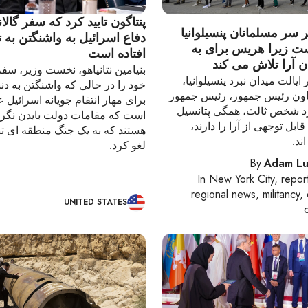
پنتاگون تایید کرد که سفر گالا
 سر مسلمانان پنسیلوانیا
دفاع اسرائیل به واشنگتن به 
ت زیرا هریس برای به
افتاده است
 آرا تلاش می کند
بنیامین نتانیاهو، نخست وزیر، سفر
ایالت میدان نبرد پنسیلوانیا،
خود را در حالی که واشنگتن به دن
اون رئیس جمهور، رئیس جمهور
برای مهار انتقام جویانه اسرائیل ع
زد شخص ثالث، همگی پتانسیل
است که مقامات دولت بایدن نگرا
ل توجهی از آرا را دارند،
هستند که به یک جنگ منطقه ای تب
ند.
لغو کرد.
By
Adam Lu
In
New York City
, repor
regional news, militancy, 
UNITED STATES