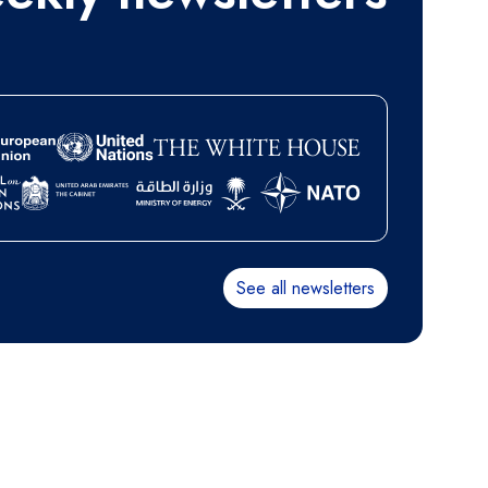
See all newsletters
Pagination