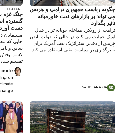
چگونه ریاست جمهوری ترامپ و هریس
FEATURE
جنگ غزه بر
می تواند بر بازارهای نفت خاورمیانه
گسترده اس
تأثیر بگذارد
دست آوردن
ترامپ از رویکرد مداخله جویانه تر در قبال
مسلمانان در 
اوپک حمایت می کند، در حالی که دولت بایدن
جایی که مع
هریس از ذخایر استراتژیک نفت آمریکا برای
سابق و نام
تأثیرگذاری بر سیاست نفتی استفاده می کند.
کسب بخش قاب
تقسیم شده ا
cente
ting on
climate
SAUDI ARABIA
change