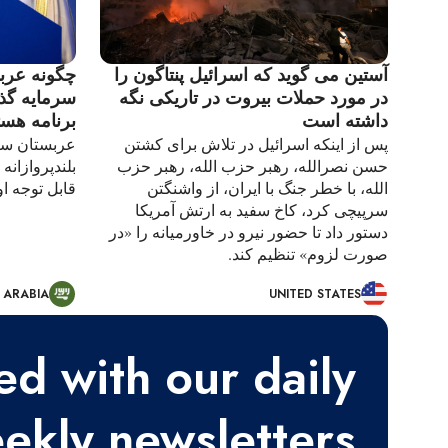
آستین می گوید که اسرائیل پنتاگون را
چگونه عرب
در مورد حملات بیروت در تاریکی نگه
سرمایه گذ
داشته است
برنامه هست
پس از اینکه اسرائیل در تلاش برای کشتن
عربستان سعو
حسن نصرالله، رهبر حزب الله، رهبر حزب
بلندپروازانه
الله، با خطر جنگ با ایران، از واشنگتن
قابل توجه ا
سرپیچی کرد، کاخ سفید به ارتش آمریکا
دستور داد تا حضور نیرو در خاورمیانه را «در
صورت لزوم» تنظیم کند.
 ARABIA
UNITED STATES
ed with our daily
ekly newsletters