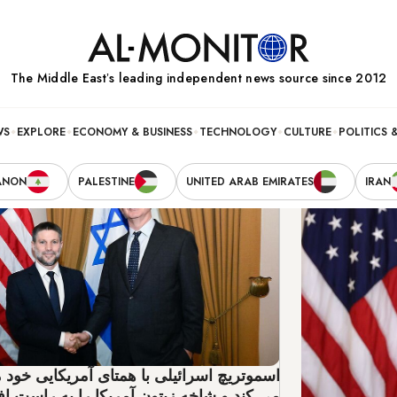
The Middle Eastʼs leading independent news source since 2012
.
WS
EXPLORE
ECONOMY & BUSINESS
TECHNOLOGY
CULTURE
POLITICS 
ANON
PALESTINE
UNITED ARAB EMIRATES
IRAN
اسموتریچ اسرائیلی با همتای آمریکایی خود 
می کند و شاخه زیتون آمریکا را به راست ا