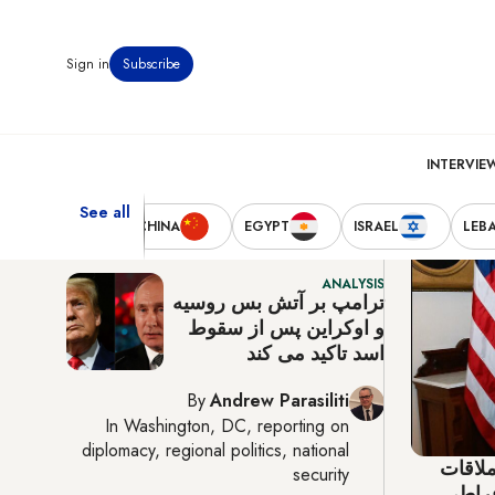
Sign in
Subscribe
Washington D.C
5:59 ق‌ظ
25°C
INTERVIE
See all
Latest News
TED STATES
CHINA
EGYPT
ISRAEL
LEB
ANALYSIS
ترامپ بر آتش بس روسیه
و اوکراین پس از سقوط
اسد تاکید می کند
By
Andrew Parasiliti
In
Washington, DC
, reporting on
diplomacy, regional politics, national
ملاقات
security
فراطی