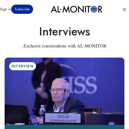
رفتن
Click
Sign in
Subscribe
به
to
محتوای
see
menu
اصلی
Interviews
Exclusive conversations with AL-MONITOR.
INTERVIEW