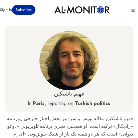
رفتن
Click
Sign in
Subscribe
به
to
محتوای
see
menu
اصلی
فهیم تاشتکین
In
Paris
, reporting on
Turkish politics
فهیم تاشتِکین مقاله‌ نویس و سردبیر بخش اخبار خارجی روزنامه
«رادیکال» ترکیه است. او همچنین مجری برنامه تلویزیونی «دوغو
دیوانی» است که هر دو هفته یک بار از شبکه تلویزیونی «آی‌ اِم