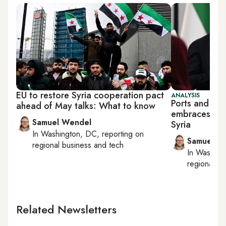
EU to restore Syria cooperation pact
ANALYSIS
Ports and inf
ahead of May talks: What to know
embraces new
Samuel Wendel
Syria
In
Washington, DC
, reporting on
Samuel W
regional business and tech
In
Washing
regional bu
Related Newsletters