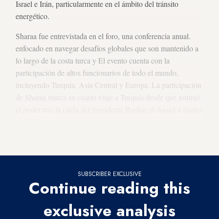
Israel e Irán, particularmente en el ámbito del tránsito
energético.
Sharaa fue entrevistada en el foro, una conferencia anual.
enfocado en navegar desafíos globales que son
mantenido a
lo largo de la costa turca y
El evento cuenta con la
participación de altos funcionarios de todo el mundo,
incluyendo Turquía, Asia Central y Europa. La participación
de Sharaa marca su cuarto viaje a Turquía desde que asumió
el poder tras la caída del presidente Bashar al-Assad a finales
de 2024.
Evitar la guerra con Irán
SUBSCRIBER EXCLUSIVE
Continue reading this
exclusive analysis