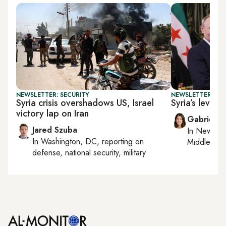
NEWSLETTER: SECURITY
NEWSLETTER: DAI
Syria crisis overshadows US, Israel
Syria’s levera
victory lap on Iran
Gabrielle
Jared Szuba
In
New York
In
Washington, DC
, reporting on
Middle Eas
defense, national security, military