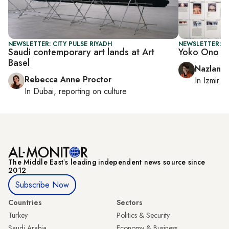
NEWSLETTER: CITY PULSE RIYADH
NEWSLETTER: CI
Saudi contemporary art lands at Art
Yoko Ono co
Basel
Nazlan E
Rebecca Anne Proctor
In
Izmir
a
In
Dubai
, reporting on
culture
The Middle Eastʼs leading independent news source since
2012
Subscribe Now
Countries
Sectors
Turkey
Politics & Security
Saudi Arabia
Economy & Business