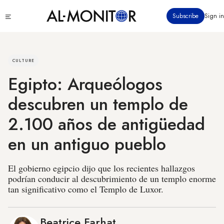
Pasar
Click
Subscribe
Sign in
al
to
contenido
see
menu
principal
CULTURE
Egipto: Arqueólogos
descubren un templo de
2.100 años de antigüedad
en un antiguo pueblo
El gobierno egipcio dijo que los recientes hallazgos
podrían conducir al descubrimiento de un templo enorme
tan significativo como el Templo de Luxor.
Beatrice Farhat