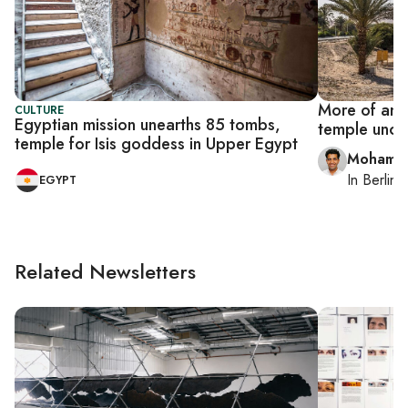
More of anci
CULTURE
Egyptian mission unearths 85 tombs,
temple unco
temple for Isis goddess in Upper Egypt
Mohamm
In
Berlin
,
EGYPT
Related Newsletters