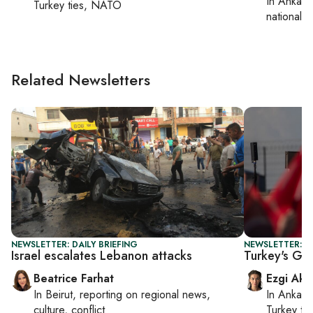
In
Ankara
Turkey ties, NATO
national s
Related Newsletters
NEWSLETTER: DAILY BRIEFING
NEWSLETTER: T
Israel escalates Lebanon attacks
Turkey's Gaz
Beatrice Farhat
Ezgi Aki
In
Beirut
, reporting on
regional news,
In
Ankara
culture, conflict
Turkey ti