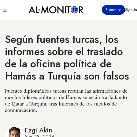
Pasar
Click
Subscribe
Sign in
al
to
contenido
see
menu
principal
Según fuentes turcas, los
informes sobre el traslado
de la oficina política de
Hamás a Turquía son falsos
Fuentes diplomáticas turcas refutan las afirmaciones de
que los líderes políticos de Hamas se están trasladando
de Qatar a Turquía, tras informes de los medios de
comunicación.
Ezgi Akin
Nov 18, 2024