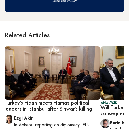
Terms
and
Privacy
Related Articles
Turkey’s Fidan meets Hamas political
ANALYSIS
Will Turkey 
leaders in Istanbul after Sinwar's killing
consequenti
Ezgi Akin
Barin Ka
In
Ankara
, reporting on
diplomacy, EU-