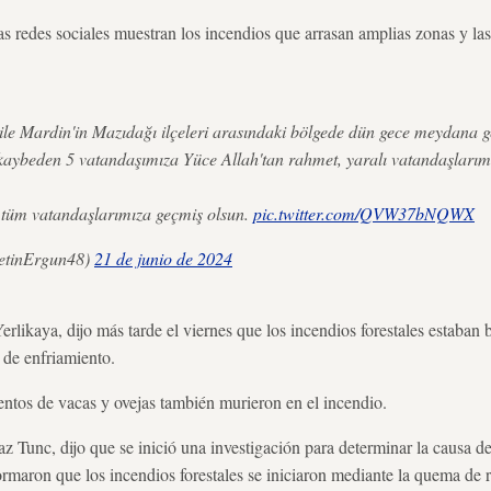
as redes sociales muestran los incendios que arrasan amplias zonas y las
ile Mardin'in Mazıdağı ilçeleri arasındaki bölgede dün gece meydana 
 kaybeden 5 vatandaşımıza Yüce Allah'tan rahmet, yaralı vatandaşlarımız
 tüm vatandaşlarımıza geçmiş olsun.
pic.twitter.com/QVW37bNQWX
etinErgun48)
21 de junio de 2024
 Yerlikaya, dijo más tarde el viernes que los incendios forestales estaban
 de enfriamiento.
entos de vacas y ovejas también murieron en el incendio.
maz Tunc, dijo que se inició una investigación para determinar la causa 
rmaron que los incendios forestales se iniciaron mediante la quema de r