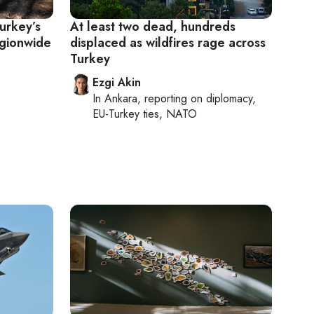
urkey’s
At least two dead, hundreds
egionwide
displaced as wildfires rage across
Turkey
Ezgi Akin
In
Ankara
, reporting on
diplomacy,
EU-Turkey ties, NATO