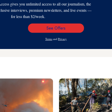
s gives you unlimited access to all our journalism, the
xclusive interviews, premium newsletters, and live events —
for less than $2/week.
See Offers
Email
Address
Terms
and
Privacy