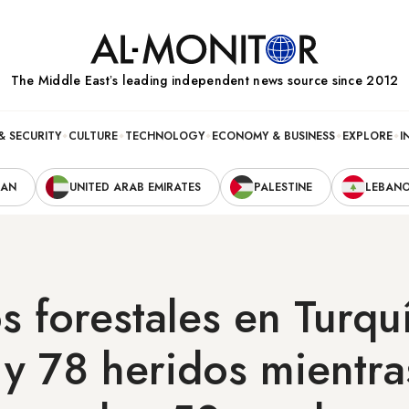
The Middle Eastʼs leading independent news source since 2012
& SECURITY
CULTURE
TECHNOLOGY
ECONOMY & BUSINESS
EXPLORE
I
RAN
UNITED ARAB EMIRATES
PALESTINE
LEBAN
s forestales en Turquí
y 78 heridos mientra