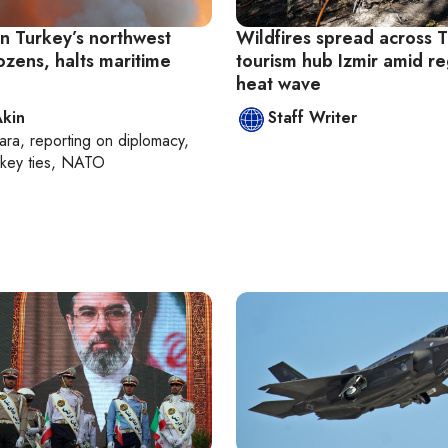
in Turkey’s northwest
Wildfires spread across T
ozens, halts maritime
tourism hub Izmir amid r
heat wave
Akin
Staff Writer
ara
, reporting on
diplomacy,
rkey ties, NATO