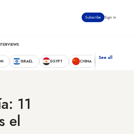
Subscribe
Sign in
NTERVIEWS
See all
ON
ISRAEL
EGYPT
CHINA
UNITED STAT
a: 11
s el