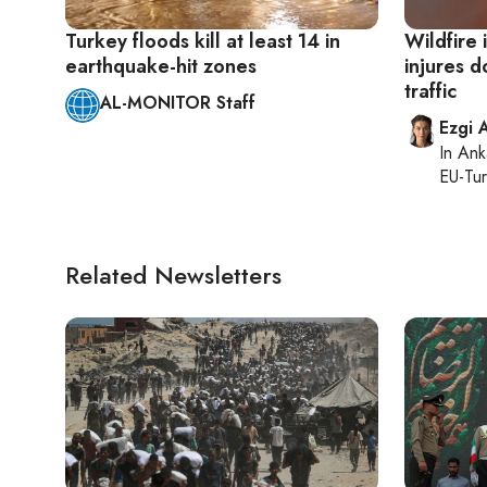
Turkey floods kill at least 14 in
Wildfire 
earthquake-hit zones
injures d
traffic
AL-MONITOR Staff
Ezgi 
In
Ank
EU-Tu
Related Newsletters