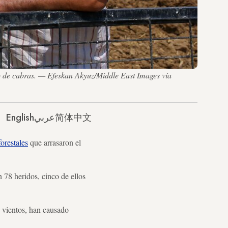
 de cabras. — Efeskan Akyuz/Middle East Images vía
English
عربي
简体中文
forestales
que arrasaron el
n 78 heridos, cinco de ellos
s vientos, han causado