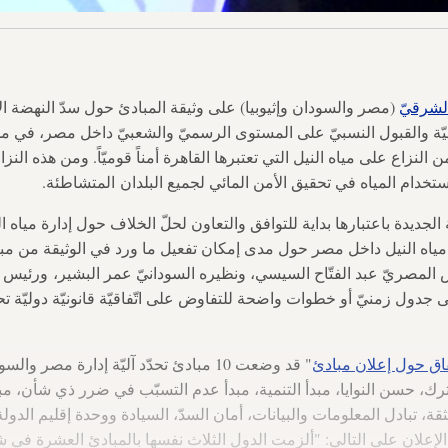
الشرقيّ
بيّة والقبول النسبيّ على المستوى الرسميّ والشعبيّ داخل مصر، في محاو
 النزاع على مياه النيل التي تعتبرها القاهرة أمناً قوميّاً. ومن هذه ال
تخدام المياه في تحقيق الأمن المائي لجميع البلدان المتشاطئة.
 الجديدة باعتبارها بداية للتوافق والتعاون لحلّ الخلاف حول إدارة مياه ال
 مياه النيل داخل مصر حول مدى إمكان تفعيل ما ورد في الوثيقة من مبا
 المصريّ عبد الفتّاح السيسي، ونظيره السودانيّ عمر البشير، ورئيس الو
ى جدول زمنيّ أو خطوات واضحة للتفاوض على اتّفاقيّة قانونيّة دوليّة تح
فاق حول إعلان مبادئ
" قد وضعت 10 مبادئ تحدّد آليّة إدارة مصر وا
رك، حسن النوايا، مبدأ التنمية، مبدأ عدم التسبّب في ضرر ذي شأن، مب
ثقة، تبادل المعلومات والبيانات، أمان السدّ، السيادة ووحدة إقليم الدولة
 الإعلان على التالي: "ألزمت الدول الثلاث نفسها بالمبادئ العشرة في ش