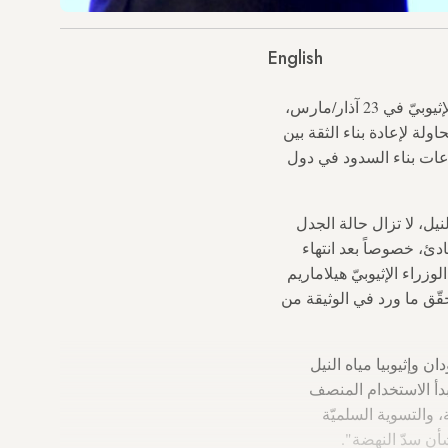
English
(مصر والسودان وإثيوبيا) على وثيقة المبادئ حول سدّ النهضة الإثيوبيّ في 23 آذار/مارس،
لة لإعادة بناء الثقة بين
نزاعات بناء السدود في دول
نيل، لا تزال حالة الجدل
دئ، خصوصاً بعد انتهاء
زراء الإثيوبيّ هيلاماريم
قّق ما ورد في الوثيقة من
لسودان وإثيوبيا مياه النيل
دأ الاستخدام المنصف
، والتسوية السلميّة
أن سدّ النهضة".