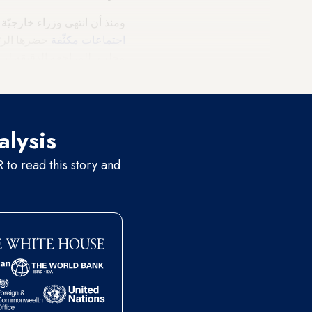
ومنذ أن انتهى وزراء خارجيّة دول النيل الشرقيّ 
اجتماعات مكثّفة
حضرها الرئي
محلب، للمراجعة الدقيقة لبن
التوقيع من دون النصّ صراحة
alysis
to read this story and