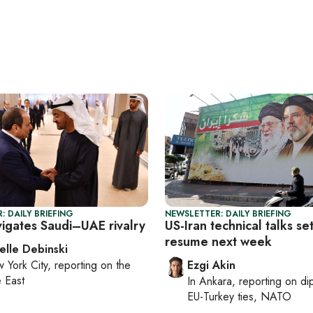
e
: DAILY BRIEFING
NEWSLETTER: DAILY BRIEFING
vigates Saudi–UAE rivalry
US-Iran technical talks set
resume next week
elle Debinski
 York City
, reporting on
the
Ezgi Akin
 East
In
Ankara
, reporting on
di
EU-Turkey ties, NATO