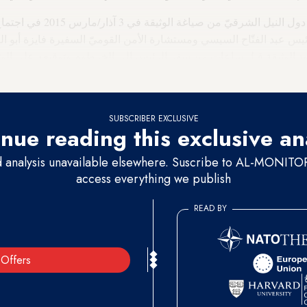
من صياغة الوثيقة في 3 آذار/مارس 2015 في اجتماع في الخرطوم، كانت هناك
س عبد الفتّاح السيسي ومستشارة الأمن القوميّ السفيرة فايزة أبو النج
ود الوثيقة قبل ساعات من سفر الرئيس إلى الخرطوم وتوقيعه على الوثي
 على إلزام إثيوبيا بعدم المساس بالحصص السنويّة لمصر في مياه النيل
SUBSCRIBER EXCLUSIVE
nue reading this exclusive an
d analysis unavailable elsewhere. Suscribe to AL-MONITOR 
access everything we publish
READ BY
Offers