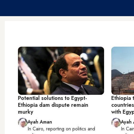
Potential solutions to Egypt-
Ethiopia 
Ethiopia dam dispute remain
countrie
murky
with Egy
Ayah Aman
Ayah
In
Cairo
, reporting on
politics and
In
Cai