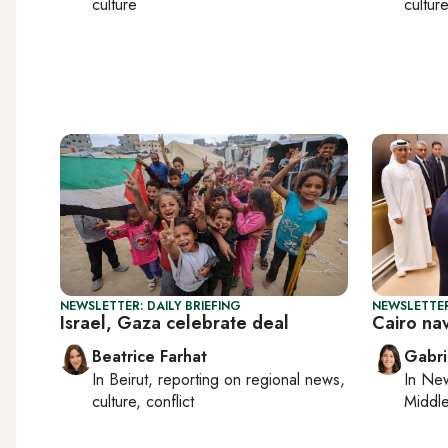
culture
cultur
NEWSLETTER: DAILY BRIEFING
NEWSLETTER
Israel, Gaza celebrate deal
Cairo na
Beatrice Farhat
Gabri
In
Beirut
, reporting on
regional news,
In
New
culture, conflict
Middle