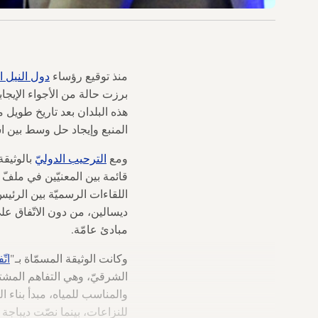
منذ توقيع رؤساء
دول النيل 
برزت حالة من الأجواء الإيجا
هذه البلدان بعد تاريخ طويل من
المنبع وإيجاد حل وسط بين اس
ومع
الترحيب الدوليّ
بالوثيقة
قائمة بين المعنيّين في ملفّ
اللقاءات الرسميّة بين الرئيس
ديسالين، من دون الاتّفاق عل
مبادئ عامّة.
وكانت الوثيقة المسمّاة بـ"
اتّ
الشرقيّ، وهي التفاهم المشت
والمناسب للمياه، مبدأ بناء ال
للنزاعات، بينما نصّت ديباجة