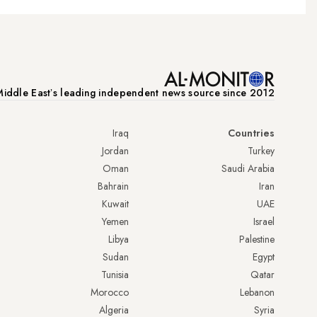
iddle Eastʼs leading independent news source since 2012
Iraq
Countries
Jordan
Turkey
Oman
Saudi Arabia
Bahrain
Iran
Kuwait
UAE
Yemen
Israel
Libya
Palestine
Sudan
Egypt
Tunisia
Qatar
Morocco
Lebanon
Algeria
Syria