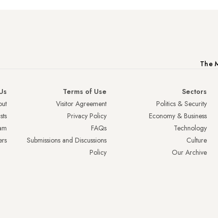
The M
Us
Terms of Use
Sectors
ut
Visitor Agreement
Politics & Security
sts
Privacy Policy
Economy & Business
am
FAQs
Technology
ers
Submissions and Discussions
Culture
Policy
Our Archive