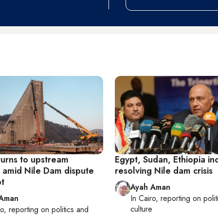
turns to upstream
Egypt, Sudan, Ethiopia in
s amid Nile Dam dispute
resolving Nile dam crisis
pt
Ayah Aman
 Aman
In
Cairo
, reporting on
poli
culture
ro
, reporting on
politics and