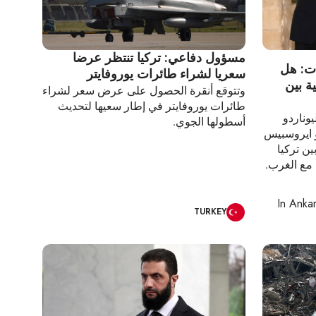
مسؤول دفاعي: تركيا تنتظر عرضا
ات: هل
سعريا لشراء طائرات يوروفايتر
ة بين
وتتوقع أنقرة الحصول على عرض سعر لشراء
طائرات يوروفايتر في إطار سعيها لتحديث
يوناردو
أسطولها الجوي.
و ايروسبيس
ين تركيا
 مع الغرب.
In
Anka
TURKEY