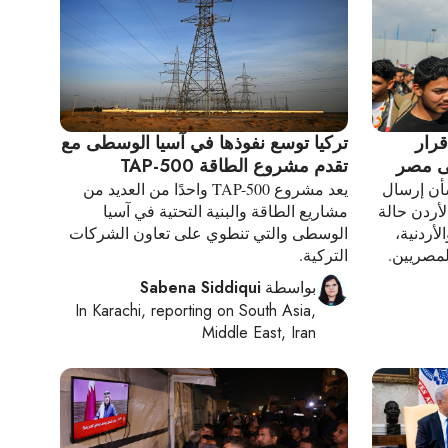
رار
تركيا توسع نفوذها في آسيا الوسطى مع
لى مصر
تقدم مشروع الطاقة TAP-500
شأن إرسال
يعد مشروع TAP-500 واحدًا من العديد من
أردن حالة
مشاريع الطاقة والبنية التحتية في آسيا
لأردنية،
الوسطى والتي تنطوي على تعاون الشركات
لمصريين.
التركية.
بواسطة
Sabena Siddiqui
In
Karachi
, reporting on
South Asia,
Middle East, Iran