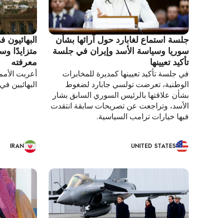
جلسة استماع لغابارد حول آرائها بشأن
البهائيون ف
سوريا وسياسة الأسد وإيران في جلسة
متزايدًا و
تأكيد تعيينها
معرفته
في جلسة تأكيد تعيينها كمديرة للمخابرات
أعربت الأمم
الوطنية، تعرضت تولسي جابارد لضغوط
البهائيين في 
بشأن علاقتها بالرئيس السوري السابق بشار
الأسد، وتراجعت عن تصريحات سابقة انتقدت
فيها خيارات ترامب السياسية.
IRAN
UNITED STATES