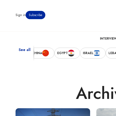
Sign in
Subscribe
INTERVIE
See all
TED STATES
CHINA
EGYPT
ISRAEL
LEB
Archi