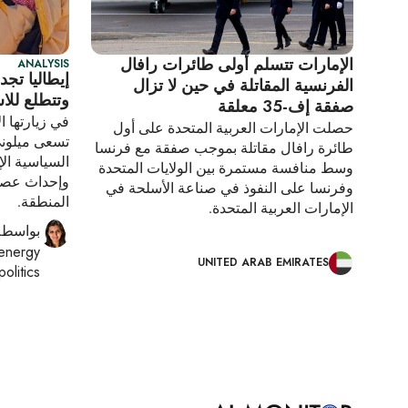
الإمارات تتسلم أولى طائرات رافال
ANALYSIS
إيطاليا تجد
الفرنسية المقاتلة في حين لا تزال
وتتطلع للاس
صفقة إف-35 معلقة
في زيارتها ا
حصلت الإمارات العربية المتحدة على أول
تسعى ميلوني
طائرة رافال مقاتلة بموجب صفقة مع فرنسا
السياسية ال
وسط منافسة مستمرة بين الولايات المتحدة
وإحداث عصر 
وفرنسا على النفوذ في صناعة الأسلحة في
المنطقة.
الإمارات العربية المتحدة.
بواسطة
energy
UNITED ARAB EMIRATES
olitics
Pagination