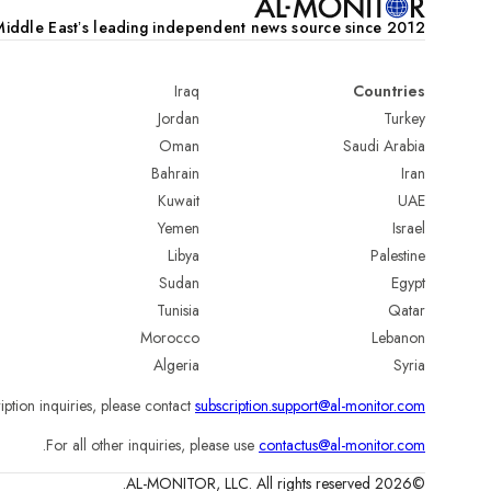
iddle Eastʼs leading independent news source since 2012
Iraq
Countries
Jordan
Turkey
Oman
Saudi Arabia
Bahrain
Iran
Kuwait
UAE
Yemen
Israel
Libya
Palestine
Sudan
Egypt
Tunisia
Qatar
Morocco
Lebanon
Algeria
Syria
iption inquiries, please contact
subscription.support@al-monitor.com
.
For all other inquiries, please use
contactus@al-monitor.com
©2026 AL-MONITOR, LLC. All rights reserved.