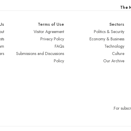
The M
Us
Terms of Use
Sectors
ut
Visitor Agreement
Politics & Security
sts
Privacy Policy
Economy & Business
am
FAQs
Technology
ers
Submissions and Discussions
Culture
Policy
Our Archive
.
For subscr