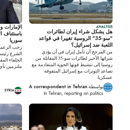
الإمارات و
ANALYSIS
هل يشكل شراء إيران لطائرات
باستئناف ا
"سو-35" الروسية تغييرا في قواعد
سوريا
اللعبة ضد إسرائيل؟
رحب الزعماء
من المرجح أن تأمل إيران في أن يؤدي
الشرع رئيسا
شرائها الأخير لطائرات سو-35 المقاتلة من
الحلفاء الم
روسيا إلى تنشيط قوتها الجوية المتقادمة مع
ملتزمين بأ
تصاعد التوترات مع إسرائيل المتفوقة
عسكريا.
بواسطة
A correspondent in Tehran
SYRIA
In
Tehran
, reporting on
politics