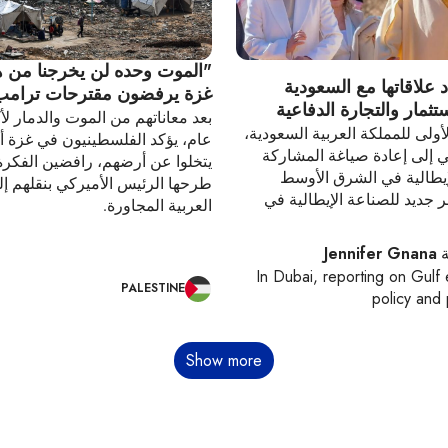
"الموت وحده لن يخرجنا من هن
د علاقاتها مع السعودية
غزة يرفضون مقترحات ترامب
تثمار والتجارة الدفاعية
بعد معاناتهم من الموت والدمار لأ
لأولى للمملكة العربية السعودية،
عام، يؤكد الفلسطينيون في غزة أ
 إلى إعادة صياغة المشاركة
يتخلوا عن أرضهم، رافضين الفكرة
إيطالية في الشرق الأوسط
طرحها الرئيس الأميركي بنقلهم إل
جديد للصناعة الإيطالية في
العربية المجاورة.
Jennifer Gnana
In
Dubai
, reporting on
Gulf 
PALESTINE
policy and p
Show more