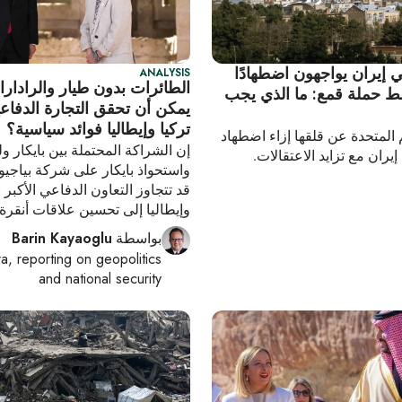
ي إيران يواجهون اضطهادًا
ANALYSIS
الطائرات بدون طيار والرادار
سط حملة قمع: ما الذي يجب
يمكن أن تحقق التجارة الدفاعي
تركيا وإيطاليا فوائد سياسية؟
 المتحدة عن قلقها إزاء اضطهاد
إن الشراكة المحتملة بين بايكار ول
إيران مع تزايد الاعتقالات.
واستحواذ بايكار على شركة بياجي
قد تتجاوز التعاون الدفاعي الأكبر ب
وإيطاليا إلى تحسين علاقات أنقرة
بواسطة
Barin Kayaoglu
ra
, reporting on
geopolitics
and national security