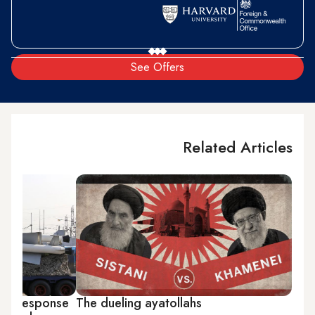
See Offers
Related Articles
ian response
The dueling ayatollahs