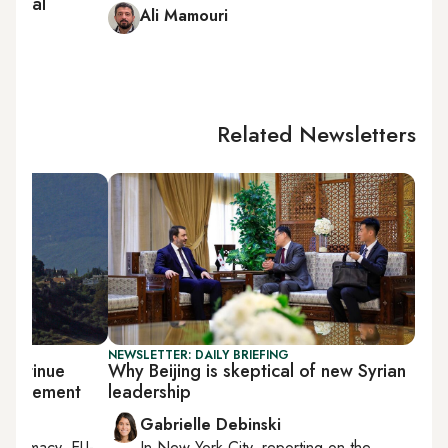
m deal
Ali Mamouri
Related Newsletters
NEWSLETTER: DAILY BRIEFING
 continue
Why Beijing is skeptical of new Syrian
nouncement
leadership
Gabrielle Debinski
diplomacy, EU-
In
New York City
, reporting on
the