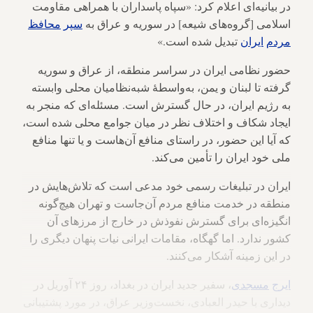
در بیانیه‌ای اعلام کرد: «سپاه پاسداران با همراهی مقاومت
اسلامی [گروه‌های شیعه] در سوریه و عراق به
سپر
محافظ
مردم
ایران
تبدیل شده است.»
حضور نظامی ایران در سراسر منطقه، از عراق و سوریه
گرفته تا لبنان و یمن، به‌واسطهٔ‌ شبه‌نظامیان محلی وابسته
به رژیم ایران، در حال گسترش است. مسئله‌ای که منجر به
ایجاد شکاف و اختلاف نظر در میان جوامع محلی شده است،
که آیا این حضور، در راستای منافع آن‌هاست و یا تنها منافع
ملی خود ایران را تأمین می‌کند.
ایران در تبلیغات رسمی خود مدعی است که تلاش‌هایش در
منطقه در خدمت منافع مردم آن‌جاست و تهران هیچ‌گونه
انگیزه‌ای برای گسترش نفوذش در خارج از مرزهای آن
کشور ندارد. اما گهگاه، مقامات ایرانی نیات پنهان دیگری را
در این زمینه آشکار می‌کنند.
ایرج
مسجدی
، سفیر جدید ایران در بغداد، روز ۲۴ آوریل در
دیداری با حیدر العبادی، نخست‌وزیر عراق، در مورد پشتیبانی