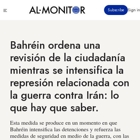
Pasar
Click
Subscribe
Sign in
al
to
contenido
see
menu
principal
Bahréin ordena una
revisión de la ciudadanía
mientras se intensifica la
represión relacionada con
la guerra contra Irán: lo
que hay que saber.
Esta medida se produce en un momento en que
Bahréin intensifica las detenciones y refuerza las
medidas de seguridad en medio de la guerra, con las