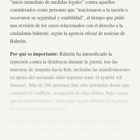
"inicio inmediato de medidas legales" contra aquellos
considerados como personas que "traicionaron a la nación o
socavaron su seguridad y estabilidad", al tiempo que pidió
una revisión de los casos relacionados con el derecho a la
ciudadanía bahreiní, según la agencia oficial de noticias de
Bahréin.
Por qué es importante:
Bahréin ha intensificado la
represión contra la disidencia durante la guerra, tras las
muestras de simpatía hacia Irán, incluidas las manifestaciones
en apoyo del asesinado líder supremo iraní, el ayatolá Ali
Jamenei. Más de 200 personas han sido arrestadas desde que
comenzó el conflicto, la mayoría de ellas chiítas, bajo cargos
que incluyen traición y espionaje, según informó la Agencia
France-Presse el mes pasado.
La guerra entre Estados Unidos, Israel e Irán es un tema
delicado en Bahréin, donde existe cierto grado de apoyo a la
República Islámica dentro de la comunidad chií. La familia