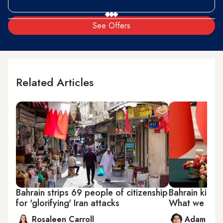
See Offers
Related Articles
Bahrain strips 69 people of citizenship
Bahrain king 
for 'glorifying' Iran attacks
What we kno
Rosaleen Carroll
Adam Luc