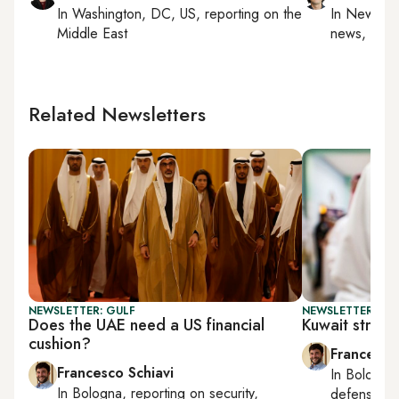
In
Washington, DC, US
, reporting on
the
In
New York
Middle East
news, milit
Related Newsletters
NEWSLETTER: GULF
NEWSLETTER: GU
Does the UAE need a US financial
Kuwait strips
cushion?
Francesco
Francesco Schiavi
In
Bologna
In
Bologna
, reporting on
security,
defense, e