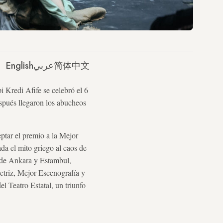
English
عربي
简体中文
i Kredi Afife se celebró el 6
spués llegaron los abucheos
eptar el premio a la Mejor
da el mito griego al caos de
s de Ankara y Estambul,
ctriz, Mejor Escenografía y
l Teatro Estatal, un triunfo