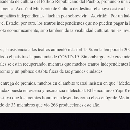
sidenta de cultura del Partido Republicano del Pueblo, pronunció una de
prensa. Acusó al Ministerio de Cultura de destinar el apoyo casi exclus
compañías independientes "luchan por sobrevivir". Advirtió: "Por un lad
el Estado; por otro, los teatros independientes que no pueden pagar la l
olo económicamente, sino también de la visibilidad cultural. Se les invi
ales, la asistencia a los teatros aumentó más del 15 % en la temporada 2
 todo el país tras la pandemia de COVID-19. Sin embargo, este crecim
atales se están recuperando, mientras que muchos teatros independientes
trocinio y un público estable fuera de las grandes ciudades.
entrega de premios, muchos en el ámbito teatral insisten en que "Mede
audaz puesta en escena y resonancia intelectual. El banco turco Yapi Kr
ostuvo que los premios honraron a leyendas como el escenógrafo Metin
rado de 33 miembros que vio 266 producciones este año.