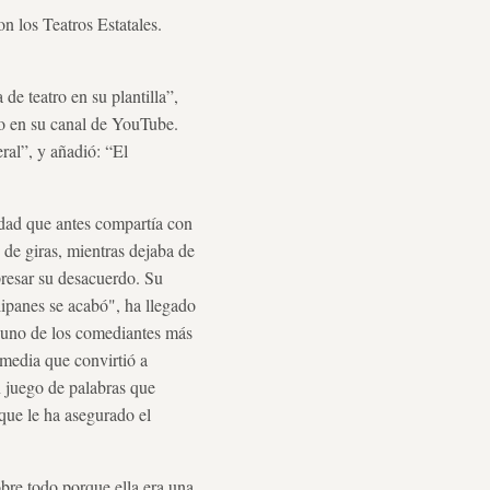
on los Teatros Estatales.
de teatro en su plantilla”,
to en su canal de YouTube.
ral”, y añadió: “El
ridad que antes compartía con
 de giras, mientras dejaba de
presar su desacuerdo. Su
ulipanes se acabó", ha llegado
r, uno de los comediantes más
omedia que convirtió a
 juego de palabras que
que le ha asegurado el
obre todo porque ella era una