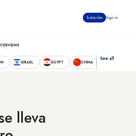
Subscribe
Sign in
NTERVIEWS
See all
ON
ISRAEL
EGYPT
CHINA
UNITED STAT
se lleva
tro