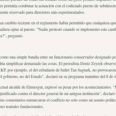
les permitía combinar la actuación con el codiciado puesto de subdirecto
lmente reservado para directores más experimentados.
e un cambio reciente en el reglamento había permitido que cualquiera que
udiera optar al puesto. "Nadie protestó cuando se implementó este camb
a?", preguntó.
 como una simple batalla entre un funcionario conservador designado po
dría simplificar demasiado las cosas. El periodista Deniz Zeyrek obser
AKP, por ejemplo, el del exbailarín de ballet Tan Sagturk, no provocaron
del gobierno, no del Estado", declaró en su programa matutino del 8 de 
actual alcalde de Etimesgut, expresó su pesar por los acontecimientos. 
ustificado contra el director general de mi antigua institución", declar
Sus comentarios enmarcaron el conflicto no solo como un asunto polític
ones teatrales fundacionales.