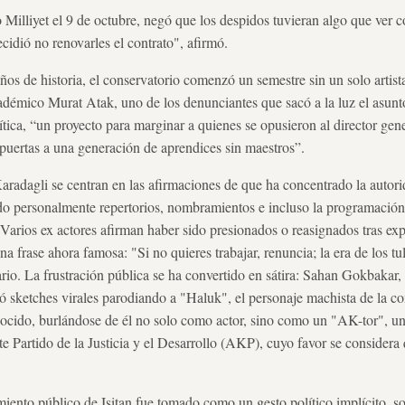
io Milliyet el 9 de octubre, negó que los despidos tuvieran algo que ver c
cidió no renovarles el contrato", afirmó.
os de historia, el conservatorio comenzó un semestre sin un solo artista 
cadémico Murat Atak, uno de los denunciantes que sacó a la luz el asun
tica, “un proyecto para marginar a quienes se opusieron al director gene
 puertas a una generación de aprendices sin maestros”.
 Karadagli se centran en las afirmaciones de que ha concentrado la auto
ando personalmente repertorios, nombramientos e incluso la programación
. Varios ex actores afirman haber sido presionados o reasignados tras ex
na frase ahora famosa: "Si no quieres trabajar, renuncia; la era de los t
itario. La frustración pública se ha convertido en sátira: Sahan Gokbaka
ó sketches virales parodiando a "Haluk", el personaje machista de la c
cido, burlándose de él no solo como actor, sino como un "AK-tor", un
e Partido de la Justicia y el Desarrollo (AKP), cuyo favor se considera 
miento público de Isitan fue tomado como un gesto político implícito, s