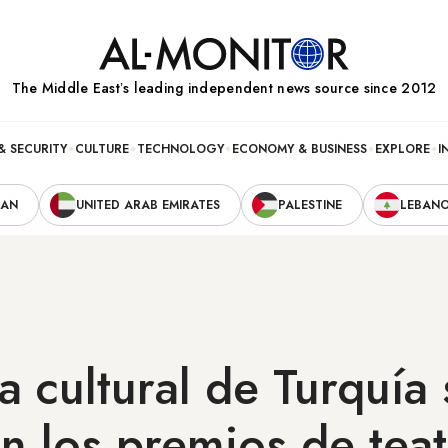
The Middle Eastʼs leading independent news source since 2012
& SECURITY
CULTURE
TECHNOLOGY
ECONOMY & BUSINESS
EXPLORE
I
RAN
UNITED ARAB EMIRATES
PALESTINE
LEBAN
a cultural de Turquía 
n los premios de tea