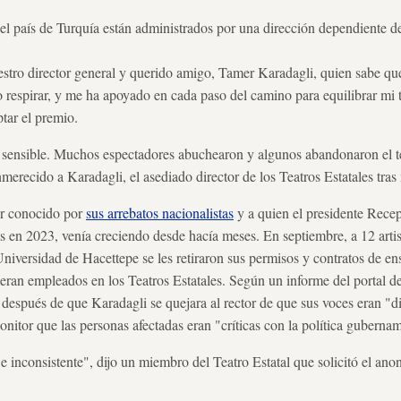
o el país de Turquía están administrados por una dirección dependiente d
stro director general y querido amigo, Tamer Karadagli, quien sabe que
respirar, y me ha apoyado en cada paso del camino para equilibrar mi t
ptar el premio.
a sensible. Muchos espectadores abuchearon y algunos abandonaron el te
erecido a Karadagli, el asediado director de los Teatros Estatales tras
or conocido por
sus arrebatos nacionalistas
y a quien el presidente Rece
es en 2023, venía creciendo desde hacía meses. En septiembre, a 12 artis
Universidad de Hacettepe se les retiraron sus permisos y contratos de e
vieran empleados en los Teatros Estatales. Según un informe del portal d
 después de que Karadagli se quejara al rector de que sus voces eran "d
nitor que las personas afectadas eran "críticas con la política gubernam
 inconsistente", dijo un miembro del Teatro Estatal que solicitó el ano