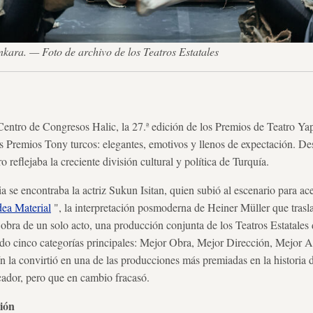
ara. — Foto de archivo de los Teatros Estatales
 Centro de Congresos Halic, la 27.ª edición de los Premios de Teatro Yap
s Premios Tony turcos: elegantes, emotivos y llenos de expectación. De
tro reflejaba la creciente división cultural y política de Turquía.
ia se encontraba la actriz Sukun Isitan, quien subió al escenario para ac
ea Material
", la interpretación posmoderna de Heiner Müller que trasla
 obra de un solo acto, una producción conjunta de los Teatros Estatale
ndo cinco categorías principales: Mejor Obra, Mejor Dirección, Mejor A
 la convirtió en una de las producciones más premiadas en la historia de
cador, pero que en cambio fracasó.
ción