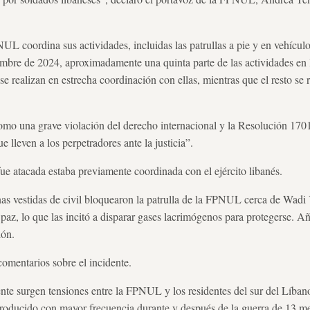
L coordina sus actividades, incluidas las patrullas a pie y en vehícul
iembre de 2024, aproximadamente una quinta parte de las actividades en
e realizan en estrecha coordinación con ellas, mientras que el resto se 
omo una grave violación del derecho internacional y la Resolución 17
e lleven a los perpetradores ante la justicia”.
fue atacada estaba previamente coordinada con el ejército libanés.
nas vestidas de civil bloquearon la patrulla de la FPNUL cerca de Wadi
 paz, lo que las incitó a disparar gases lacrimógenos para protegerse. Añ
ión.
comentarios sobre el incidente.
e surgen tensiones entre la FPNUL y los residentes del sur del Líban
producido con mayor frecuencia durante y después de la guerra de 13 me