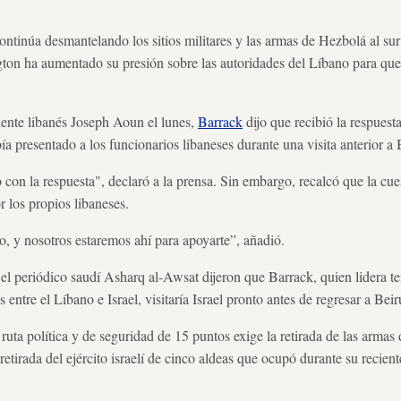
continúa desmantelando los sitios militares y las armas de Hezbolá al sur
ngton ha aumentado su presión sobre las autoridades del Líbano para q
dente libanés Joseph Aoun el lunes,
Barrack
dijo que recibió la respuest
a presentado a los funcionarios libaneses durante una visita anterior a B
con la respuesta", declaró a la prensa. Sin embargo, recalcó que la cu
r los propios libaneses.
o, y nosotros estaremos ahí para apoyarte”, añadió.
r el periódico saudí Asharq al-Awsat dijeron que Barrack, quien lidera 
entre el Líbano e Israel, visitaría Israel pronto antes de regresar a Bei
 ruta política y de seguridad de 15 puntos exige la retirada de las arma
retirada del ejército israelí de cinco aldeas que ocupó durante su recie