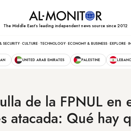
The Middle Eastʼs leading independent news source since 2012
& SECURITY
CULTURE
TECHNOLOGY
ECONOMY & BUSINESS
EXPLORE
I
RAN
UNITED ARAB EMIRATES
PALESTINE
LEBAN
ulla de la FPNUL en e
es atacada: Qué hay 