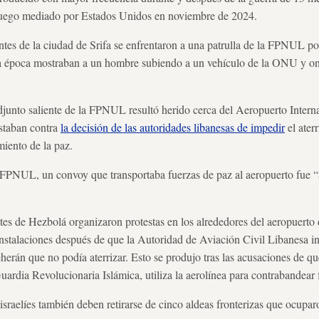
 fuego mediado por Estados Unidos en noviembre de 2024.
entes de la ciudad de Srifa se enfrentaron a una patrulla de la FPNUL po
 la época mostraban a un hombre subiendo a un vehículo de la ONU y 
djunto saliente de la FPNUL resultó herido cerca del Aeropuerto Intern
staban contra
la decisión de las autoridades libanesas de impedir
el ater
iento de la paz.
PNUL, un convoy que transportaba fuerzas de paz al aeropuerto fue “
es de Hezbolá organizaron protestas en los alrededores del aeropuerto 
instalaciones después de que la Autoridad de Aviación Civil Libanesa i
rán que no podía aterrizar. Esto se produjo tras las acusaciones de qu
ardia Revolucionaria Islámica, utiliza la aerolínea para contrabandear
israelíes también deben retirarse de cinco aldeas fronterizas que ocupar