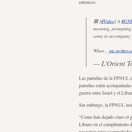
entonces.
🟥 [
#Video
] A
#UNI
morning, prompting r
army to accompany it
When…
pic.twitte
— L'Orient T
Las patrullas de la FPNUL en
patrullas estén acompañadas
guerra entre Israel y el Líba
Sin embargo, la FPNUL insist
“Como han dejado claro el go
Líbano en el cumplimiento de
necesitan estar acompañadas