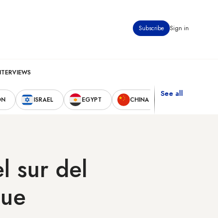
Subscribe
Sign in
NTERVIEWS
See all
ON
ISRAEL
EGYPT
CHINA
UNITED STAT
l sur del
que