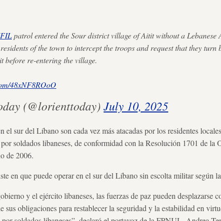
FIL
patrol entered the Sour district village of Aitit without a Lebanese 
esidents of the town to intercept the troops and request that they turn 
 before re-entering the village.
r.com/48xNF8ROoO
oday (@lorienttoday)
July 10, 2025
 el sur del Líbano son cada vez más atacadas por los residentes locales,
 por soldados libaneses, de conformidad con la Resolución 1701 de la 
no de 2006.
e en que puede operar en el sur del Líbano sin escolta militar según la
bierno y el ejército libaneses, las fuerzas de paz pueden desplazarse c
 sus obligaciones para restablecer la seguridad y la estabilidad en vir
 por soldados libaneses”, declaró el portavoz de la FPNUL, Andrea Te