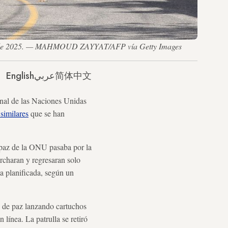
 marzo de 2025. — MAHMOUD ZAYYAT/AFP vía Getty Images
English
عربي
简体中文
nal de las Naciones Unidas
similares
que se han
paz de la ONU pasaba por la
archaran y regresaran solo
la planificada, según un
as de paz lanzando cartuchos
línea. La patrulla se retiró