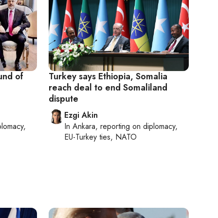
und of
Turkey says Ethiopia, Somalia
reach deal to end Somaliland
dispute
Ezgi Akin
plomacy,
In
Ankara
, reporting on
diplomacy,
EU-Turkey ties, NATO