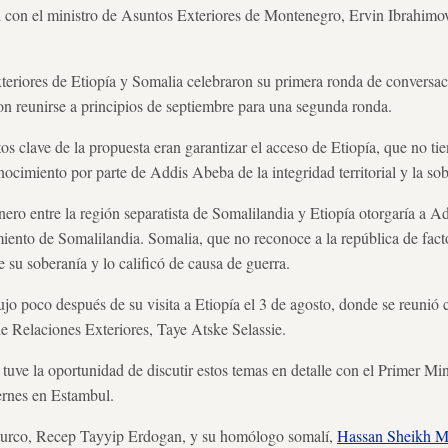
 con el ministro de Asuntos Exteriores de Montenegro, Ervin Ibrahimov
teriores de Etiopía y Somalia celebraron su primera ronda de conversac
ron reunirse a principios de septiembre para una segunda ronda.
os clave de la propuesta eran garantizar el acceso de Etiopía, que no tien
nocimiento por parte de Addis Abeba de la integridad territorial y la sob
nero entre la región separatista de Somalilandia y Etiopía otorgaría a 
ento de Somalilandia. Somalia, que no reconoce a la república de fact
 su soberanía y lo calificó de causa de guerra.
jo poco después de su visita a Etiopía el 3 de agosto, donde se reunió c
e Relaciones Exteriores, Taye Atske Selassie.
 tuve la oportunidad de discutir estos temas en detalle con el Primer Min
ernes en Estambul.
te turco, Recep Tayyip Erdogan, y su homólogo somalí,
Hassan Sheikh 