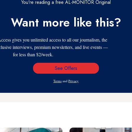
You're reading a free AL-MONITOR Original
Want more like this?
s gives you unlimited access to all our journalism, the
xclusive interviews, premium newsletters, and live events —
for less than $2/week.
See Offers
Email
Address
Terms
and
Privacy