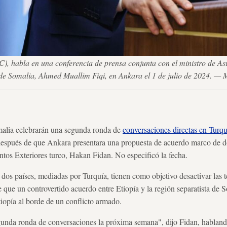
), habla en una conferencia de prensa conjunta con el ministro de Asunt
de Somalia, Ahmed Muallim Fiqi, en Ankara el 1 de julio de 2024. — M
ia celebrarán una segunda ronda de
conversaciones directas en Turqu
 después de que Ankara presentara una propuesta de acuerdo marco de d
untos Exteriores turco, Hakan Fidan. No especificó la fecha.
 dos países, mediadas por Turquía, tienen como objetivo desactivar las t
que un controvertido acuerdo entre Etiopía y la región separatista de S
tiopía al borde de un conflicto armado.
nda ronda de conversaciones la próxima semana", dijo Fidan, habland