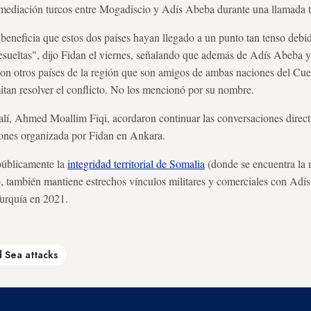
e mediación turcos entre Mogadiscio y Adís Abeba durante una llamada t
beneficia que estos dos países hayan llegado a un punto tan tenso debi
resueltas", dijo Fidan el viernes, señalando que además de Adís Abeba
con otros países de la región que son amigos de ambas naciones del Cue
tan resolver el conflicto. No los mencionó por su nombre.
í, Ahmed Moallim Fiqi, acordaron continuar las conversaciones directas
ones organizada por Fidan en Ankara.
públicamente la
integridad territorial de Somalia
(donde se encuentra la m
cto, también mantiene estrechos vínculos militares y comerciales con A
urquía en 2021.
 Sea attacks