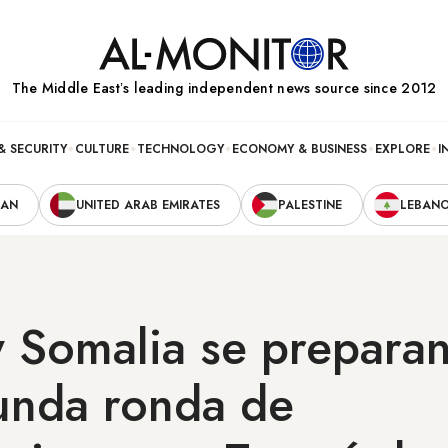
The Middle Eastʼs leading independent news source since 2012
& SECURITY
CULTURE
TECHNOLOGY
ECONOMY & BUSINESS
EXPLORE
I
RAN
UNITED ARAB EMIRATES
PALESTINE
LEBAN
y Somalia se prepara
unda ronda de