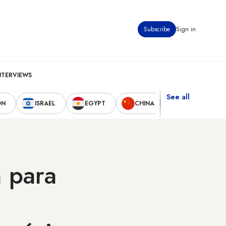
Subscribe
Sign in
NTERVIEWS
See all
ON
ISRAEL
EGYPT
CHINA
UNITED STAT
n para