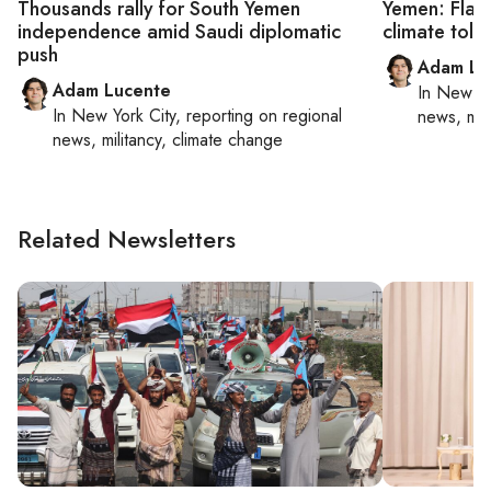
Thousands rally for South Yemen
Yemen: Flash
independence amid Saudi diplomatic
climate toll
push
Adam Lu
Adam Lucente
In
New Yo
In
New York City
, reporting on
regional
news, mil
news, militancy, climate change
Related Newsletters