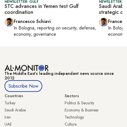
NEWSLETTER: GULF
NEWSLETTER: G
STC advances in Yemen test Gulf
Saudi Arabi
coordination
strategic co
Francesco Schiavi
Francesc
In
Bologna
, reporting on
security, defense,
In
Bologn
economy, governance
economy,
The Middle Eastʼs leading independent news source since
2012
Subscribe Now
Countries
Sectors
Turkey
Politics & Security
Saudi Arabia
Economy & Business
Iran
Technology
UAE
Culture