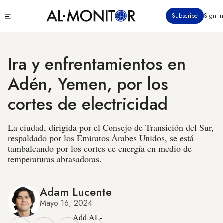
Pasar
Click
Subscribe
Sign in
al
to
contenido
see
menu
principal
Ira y enfrentamientos en
Adén, Yemen, por los
cortes de electricidad
La ciudad, dirigida por el Consejo de Transición del Sur,
respaldado por los Emiratos Árabes Unidos, se está
tambaleando por los cortes de energía en medio de
temperaturas abrasadoras.
Adam Lucente
Mayo 16, 2024
Add AL-