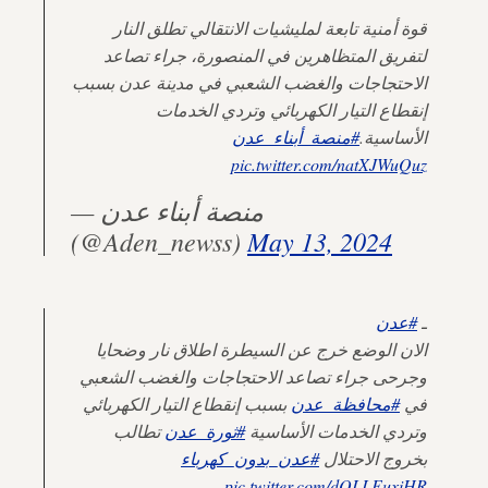
قوة أمنية تابعة لمليشيات الانتقالي تطلق النار
لتفريق المتظاهرين في المنصورة، جراء تصاعد
الاحتجاجات والغضب الشعبي في مدينة عدن بسبب
إنقطاع التيار الكهربائي وتردي الخدمات
الأساسية.
#منصة_أبناء_عدن
pic.twitter.com/natXJWuQuz
— منصة أبناء عدن
(@Aden_newss)
May 13, 2024
ـ
#عدن
الان الوضع خرج عن السيطرة اطلاق نار وضحايا
وجرحى جراء تصاعد الاحتجاجات والغضب الشعبي
في
#محافظة_عدن
بسبب إنقطاع التيار الكهربائي
وتردي الخدمات الأساسية
#ثورة_عدن
تطالب
بخروج الاحتلال
#عدن_بدون_كهرباء
pic.twitter.com/dQLLEuxiHR