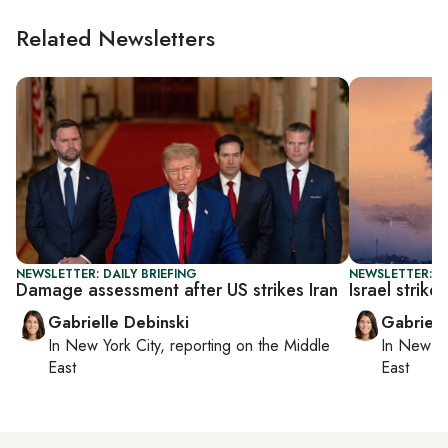
Related Newsletters
NEWSLETTER: DAILY BRIEFING
NEWSLETTER: DA
Damage assessment after US strikes Iran
Israel strik
Gabrielle Debinski
Gabriell
In
New York City
, reporting on
the Middle
In
New Yo
East
East