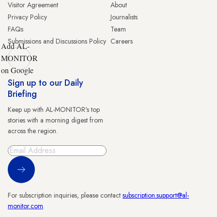
Visitor Agreement
About
Privacy Policy
Journalists
FAQs
Team
Submissions and Discussions Policy
Careers
Add AL-
MONITOR
on Google
Sign up to our Daily
Briefing
Keep up with AL-MONITOR's top
stories with a morning digest from
across the region.
Sign Up
For subscription inquiries, please contact
subscription.support@al-
monitor.com
.