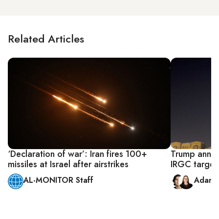
Related Articles
‘Declaration of war’: Iran fires 100+
Trump announ
missiles at Israel after airstrikes
IRGC target
AL-MONITOR Staff
Adam 