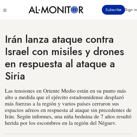
Pasar
Click
Subscribe
Sign in
al
to
contenido
see
menu
principal
Irán lanza ataque contra
Israel con misiles y drones
en respuesta al ataque a
Siria
Las tensiones en Oriente Medio están en su punto más
alto a medida que el ejército estadounidense desplazó
más fuerzas a la región y varios países cerraron sus
espacios aéreos en respuesta al ataque sin precedentes de
Irán. Según informes, una niña beduina de 7 años resultó
herida por los escombros en la región del Néguev.