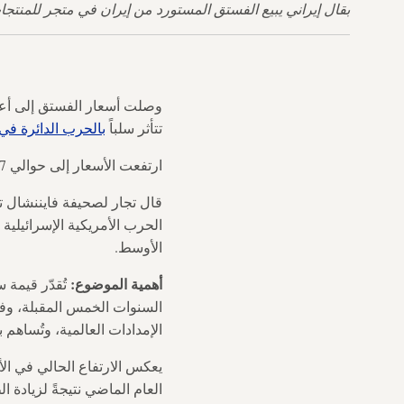
بقال إيراني يبيع الفستق المستورد من إيران في متجر للمنتجات الفارسية في إمارة دبي الخليجية في
وصلت أسعار الفستق إلى أعلى
تتأثر سلباً
بالحرب الدائرة في
ارتفعت الأسعار إلى حوالي 4.57 دولارًا للرطل في مارس، وهو أعلى مستوى لها منذ عام 2018، وفقًا لشركة البيانات Expana.
قال تجار لصحيفة فايننشال ت
الحرب الأمريكية الإسرائيلية
الأوسط.
أهمية الموضوع:
السنوات الخمس المقبلة، وفقً
الإمدادات العالمية، وتُساهم بنسبة تتراوح بين 25% و30% من الصا
يعكس الارتفاع الحالي في ال
العام الماضي نتيجةً لزيادة 