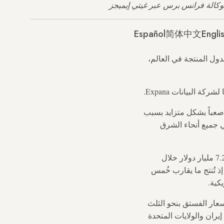
Español
简体中文
Engli
ول المنتجة في العالم،
صعباً بشكل متزايد بسبب
ي جميع أنحاء الشرق
تُقدّر قيمة سوق الفستق العالمي بنحو 5.49 مليار دولار، ومن المتوقع أن ترتفع إلى 7.2 مليار دولار خلال
ذ تُنتج ما يقارب خُمس
عار الفستق بنحو الثلث
يران والولايات المتحدة