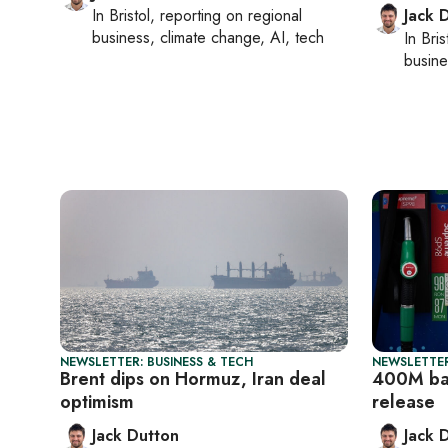
In
Bristol
, reporting on
regional
Jack 
business, climate change, AI, tech
In
Bris
busine
NEWSLETTER: BUSINESS & TECH
NEWSLETTER
Brent dips on Hormuz, Iran deal
400M bar
optimism
release
Jack Dutton
Jack 