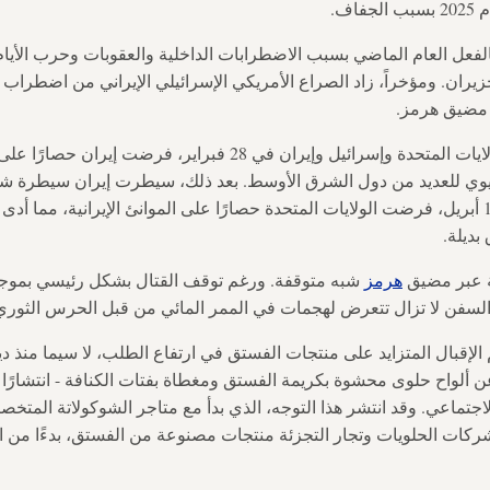
اف.
لفعل العام الماضي بسبب الاضطرابات الداخلية والعقوبات وحرب الأيام
حزيران. ومؤخراً، زاد الصراع الأمريكي الإسرائيلي الإيراني من اضطراب 
 مضيق هرمز.
وإسرائيل وإيران في 28 فبراير، فرضت إيران حصارًا على
وي للعديد من دول الشرق الأوسط. بعد ذلك، سيطرت إيران سيطرة شب
العابرة للمضيق. إلا أنه منذ 13 أبريل، فرضت الولايات المتحدة حصارًا على الموانئ الإيرانية، 
ديلة.
ية عبر مضيق
هرمز
شبه متوقفة. ورغم توقف القتال بشكل رئيسي بمو
ن ألواح حلوى محشوة بكريمة الفستق ومغطاة بفتات الكنافة - انتشارًا
اجتماعي. وقد انتشر هذا التوجه، الذي بدأ مع متاجر الشوكولاتة المتخ
ات الحلويات وتجار التجزئة منتجات مصنوعة من الفستق، بدءًا من الش