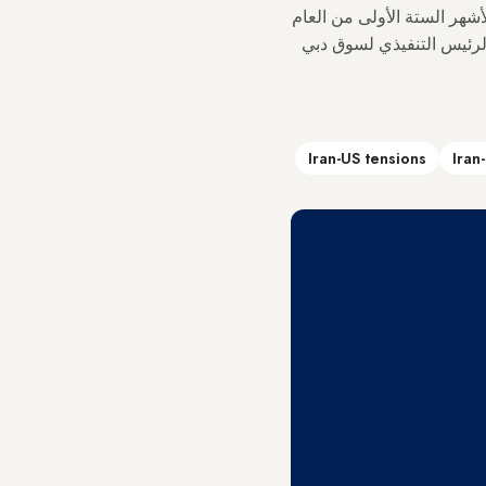
 من شوكولاتة دبي في الأشهر الستة الأولى من العام
م (45 مليون دولار)، حسبما صرح الرئيس التنفيذي لسوق دبي
Iran-US tensions
Iran-