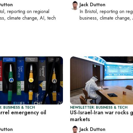
Dutton
Jack Dutton
tol
, reporting on
regional
In
Bristol
, reporting on
reg
ss, climate change, AI, tech
business, climate change, 
: BUSINESS & TECH
NEWSLETTER: BUSINESS & TECH
rel emergency oil
US-Israel-Iran war rocks 
markets
Dutton
Jack Dutton