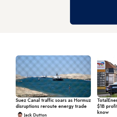
Suez Canal traffic soars as Hormuz
TotalEne
disruptions reroute energy trade
$1B profi
know
Jack Dutton