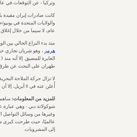
وتركيا - عن التوقعات في عام 2025 بسبب الجف
كانت صادرات إيران مقيدة با
والولايات المتحدة في يونيو/
عام، لا سيما من خلال إغلاق
منذ بدء النزاع الحالي بين الولايات المتحدة 
هرمز
، وهو شريان تجاري حي
طهران على البحث عن طرق ب
لا تزال حركة الملاحة البحر
أُعلن عنه في 8 أبريل، إلا أن السفن لا تزال تتعرض لهجمات في الممر المائي من قبل الحرس الثوري الإيراني.
للمزيد من المعلومات:
شوكولاتة دبي - وهي عبارة ع
وغيرها من وسائل التواصل ال
عالميًا، حيث طرحت كبرى شرك
إلى المشروبات.