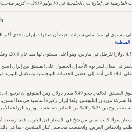
 10 يوليو 2019. — كريم صاحب/وكالة فرانس برس عبر غيتي إيميجز
sh
 مستوى لها منذ ثماني سنوات، حيث أن صادرات إيران، إحدى أكبر الد
 المنطقة
.
ايمز في مقال نُشر يوم الأحد إن الحصول على الفستق من إيران أصبح 
 على البلاد التي أدت إلى تعطيل الخدمات اللوجستية وسلاسل التوريد ف
ا لشركة موردور إنتليجنس. وتُعدّ إيران ركيزة أساسية في هذا السوق، إ
درات، بحسب وزارة الزراعة الأمريكية.
أسعار سوقًا كانت تعاني من شحّ في الأسعار قبل الحرب. فقد ارتفعت أس
الطلب وانخفاض العرض. وانخفضت محاصيل كبار المنتجين - بما في ذلك إ