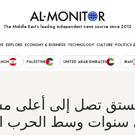
The Middle Eastʼs leading independent news source since 2012
WS
EXPLORE
ECONOMY & BUSINESS
TECHNOLOGY
CULTURE
POLITICS 
ANON
PALESTINE
UNITED ARAB EMIRATES
IRAN
ستق تصل إلى أعلى مست
سنوات وسط الحرب الإ