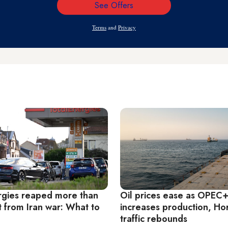
See Offers
Email
Address
Terms
and
Privacy
rgies reaped more than
Oil prices ease as OPEC
t from Iran war: What to
increases production, H
traffic rebounds