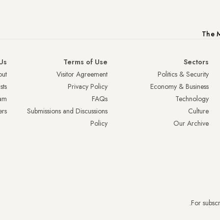
The M
Us
Terms of Use
Sectors
ut
Visitor Agreement
Politics & Security
sts
Privacy Policy
Economy & Business
am
FAQs
Technology
ers
Submissions and Discussions
Culture
Policy
Our Archive
.
For subscr