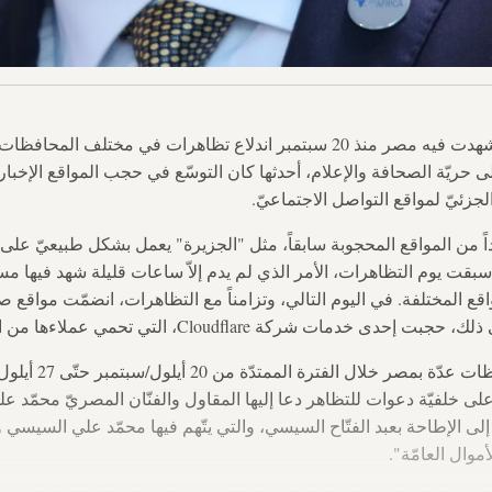
القاهرة — في الوقت الذي شهدت فيه مصر منذ 20 سبتمبر اندلاع تظاهرات في 
ى حريّة الصحافة والإعلام، أحدثها كان التوسّع في حجب المواقع الإخباري
زئيّ لمواقع التواصل الاجتماعيّ.
دداً من المواقع المحجوبة سابقاً، مثل "الجزيرة" يعمل بشكل طبيعيّ عل
لتي سبقت يوم التظاهرات، الأمر الذي لم يدم إلاّ ساعات قليلة شهد فيها
 المختلفة. في اليوم التالي، وتزامناً مع التظاهرات، انضمّت مواقع صح
شركة Cloudflare، التي تحمي عملاءها من الهجمات الإلكترونيّة.
واندلعت تظاهرات في مح
على خلفيّة دعوات للتظاهر دعا إليها المقاول والفنّان المصريّ محمّد
 إلى الإطاحة بعبد الفتّاح السيسي، والتي يتّهم فيها محمّد علي السيسي
أموال العامّة".