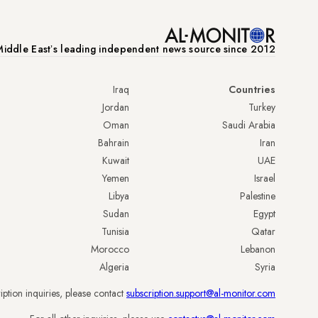
iddle Eastʼs leading independent news source since 2012
Iraq
Countries
Jordan
Turkey
Oman
Saudi Arabia
Bahrain
Iran
Kuwait
UAE
Yemen
Israel
Libya
Palestine
Sudan
Egypt
Tunisia
Qatar
Morocco
Lebanon
Algeria
Syria
iption inquiries, please contact
subscription.support@al-monitor.com