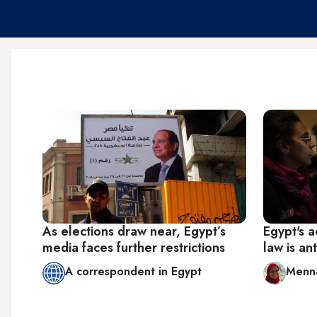
As elections draw near, Egypt’s
Egypt's a
media faces further restrictions
law is ant
A correspondent in Egypt
Menna