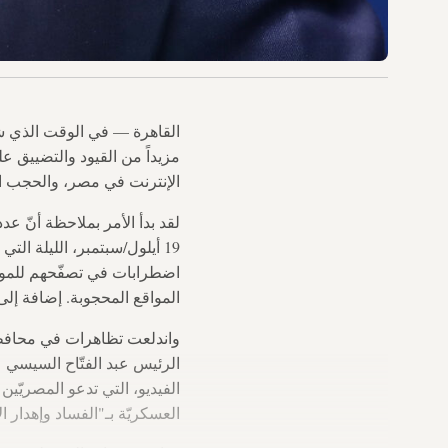
مزيداً من القيود والتضييق عل
الإنترنت في مصر، والحجب الج
لقد بدأ الأمر بملاحظة أنّ ع
19 أيلول/سبتمبر، الليلة ا
اضطرابات في تصفّحهم للمواقع
المواقع المحجوبة. إضافة إلى ذلك، حجبت إحدى خدمات 
الرئيس عبد الفتّاح السيسي 
الفيديو، التي تدعو المصريّين
العسكريّة بـ"الفساد وإهدار ال