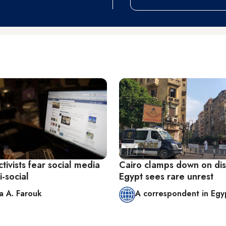
ctivists fear social media
Cairo clamps down on dis
i-social
Egypt sees rare unrest
 A. Farouk
A correspondent in Egy