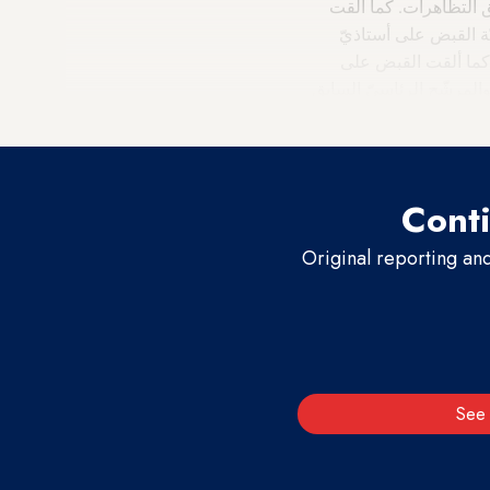
 التظاهرات. كما ألقت
 القبض على أستاذيّ
حازم حسني، صباح الأربعاء في 25 أيلول/سبتمبر، كما ألقت القبض على
لمرشّح الرئاسيّ السابق
Conti
Original reporting an
See 