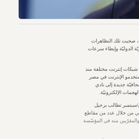
مختلف المحافظات، صحبت تلك التظاهرات
ّة الدوليّة وإبطاء سرعات
ى شبكات إنترنت مختلفة منذ
 مستخدمو الإنترنت في مصر
افيّة جديدة إلى نادي
افظات عدّة بمصر خلال الفترة الممتدّة من 20 أيلول/سبتمبر حتّى 27 أيلول/سبتمبر تطالب برحيل
 علي من خلال عدد من مقاطع
 والمقرّبين منه في المؤسّسة