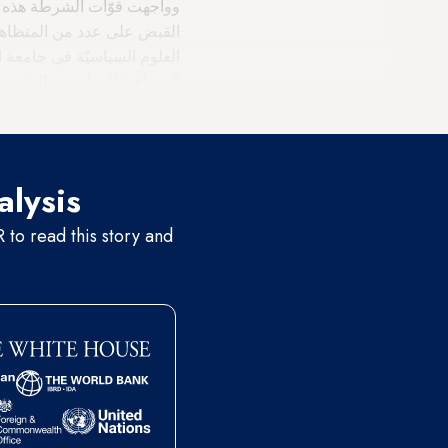
وواجهت قوّات الشرطة هذه ال
القبض على عدد من المتظاهر
الصحافيّ المعارض والرئيس ا
خالد علي.
alysis
to read this story and