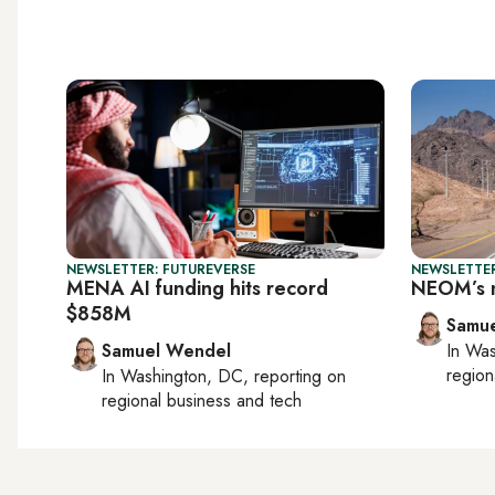
NEWSLETTER: FUTUREVERSE
NEWSLETTER
MENA AI funding hits record
NEOM’s n
$858M
Samu
Samuel Wendel
In
Was
region
In
Washington, DC
, reporting on
regional business and tech