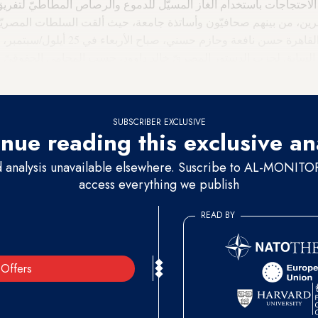
احتجاجات باستخدام الغاز المسيّل للدموع والرصاص المطاطيّ لتفريق
ين، من بينهم صحافيّون وأساتذة جامعة، حيث ألقت السلطات المصريّة
العلوم السياسيّة في جامعة القاهرة حسن نافعة و
لسابق لحزب الدستور المصريّ خالد داوود، حسب المحامي الحقوقيّ وا
SUBSCRIBER EXCLUSIVE
nue reading this exclusive an
d analysis unavailable elsewhere. Suscribe to AL-MONITOR 
access everything we publish
READ BY
Offers