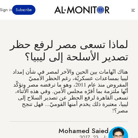
تجاوز
Click
Sign in
Subscribe
إلى
to
المحتوى
see
menu
الرئيسي
لماذا تسعى مصر لرفع حظر
تصدير الأسلحة إلى ليبيا؟
هناك اتّهامات بين الحين والآخر لمصر في شأن إمداد
ليبيا بمساعدات عسكريّة، رغم الحظر الأمميّ
المفروض منذ عام 2011، وهو ما ترفضه مصر وتؤكّد
أنّها ملتزمة بما أقرّه مجلس الأمن. وفي هذه الأثناء،
تسعى القاهرة لرفع الحظر عن تصدير السلاح إلى
ليبيا، معتبرة ذلك يخدم أمنها القوميّ... فهل تنجح
مصر؟!
Mohamed Saied
يناير 23, 2017