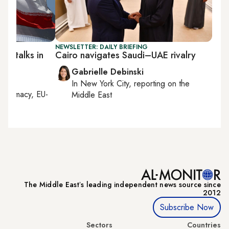
NEWSLETTER: DAILY BRIEFING
-US talks in
Cairo navigates Saudi–UAE rivalry
Gabrielle Debinski
In
New York City
, reporting on
the
diplomacy, EU-
Middle East
The Middle Eastʼs leading independent news source since
2012
Subscribe Now
Sectors
Countries