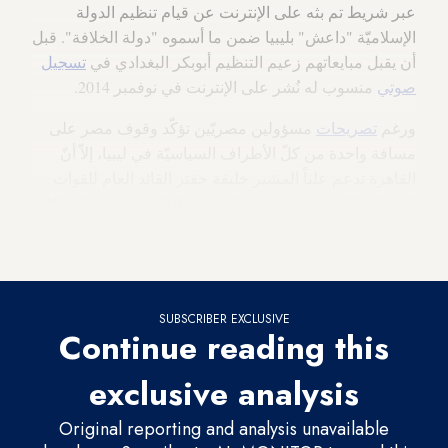
عبر شريط تم بثه على الإنترنت عن قيام تنظيم الدولة
الإسلاميّة "داعش" بليبيا ضمن ما أسموه "دولة الخلافة". قبل
أن يقبل مبايعاتهم زعيم التنظيم أبوبكر البغدادي في
تسجيل
صوتي
منسوب له نُشر على الإنترنت في نوفمبر 2014.
ورغم
تصريحات
مسؤولين مصريّين تؤكّد وقوف مصر على
مسافة واحدة من كلّ الأطراف السياسيّة في ليبيا، إلاّ أنّ
القاهرة تدعم علناً المشير خليفة حفتر القائد العام للقوات
المسلحة الليبية، حيث استضافته في القاهرة عدة مرات كان
أخرها
في 19 يناير 2017، على أنّه قائد الجيش الوطنيّ الليبيّ؛
لبحث
الأوضاع
السياسية والأمنية
وسبل دفعهما للأمام.
SUBSCRIBER EXCLUSIVE
Continue reading this
exclusive analysis
Original reporting and analysis unavailable