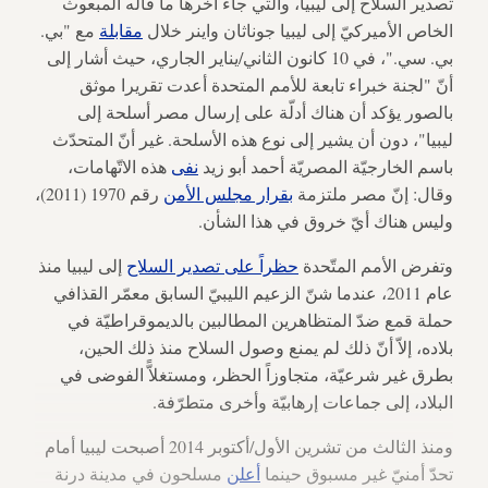
تصدير السلاح إلى ليبيا، والتي جاء آخرها ما قاله المبعوث
الخاص الأميركيّ إلى ليبيا جوناثان واينر خلال
مقابلة
مع "بي.
بي. سي."، في 10 كانون الثاني/يناير الجاري، حيث أشار إلى
أنّ "لجنة خبراء تابعة للأمم المتحدة أعدت تقريرا موثق
بالصور يؤكد أن هناك أدلّة على إرسال مصر أسلحة إلى
ليبيا"، دون أن يشير إلى نوع هذه الأسلحة. غير أنّ المتحدّث
باسم الخارجيّة المصريّة أحمد أبو زيد
نفى
هذه الاتّهامات،
وقال: إنّ مصر ملتزمة
بقرار مجلس الأمن
رقم 1970 (2011)،
وليس هناك أيّ خروق في هذا الشأن.
وتفرض الأمم المتّحدة
حظراً على تصدير السلاح
إلى ليبيا منذ
عام 2011، عندما شنّ الزعيم الليبيّ السابق معمّر القذافي
حملة قمع ضدّ المتظاهرين المطالبين بالديموقراطيّة في
بلاده، إلاّ أنّ ذلك لم يمنع وصول السلاح منذ ذلك الحين،
بطرق غير شرعيّة، متجاوزاً الحظر، ومستغلاًّ الفوضى في
البلاد، إلى جماعات إرهابيّة وأخرى متطرّفة.
ومنذ الثالث من تشرين الأول/أكتوبر 2014 أصبحت ليبيا أمام
تحدّ أمنيّ غير مسبوق حينما
أعلن
مسلحون في مدينة درنة