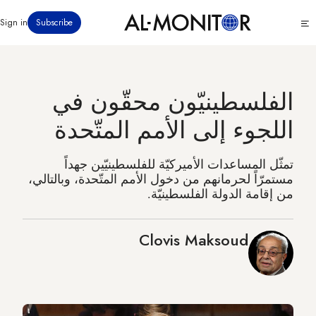
تجاوز
Click
Sign in
Subscribe
إلى
to
المحتوى
see
menu
الرئيسي
الفلسطينيّون محقّون في
اللجوء إلى الأمم المتّحدة
تمثّل المساعدات الأميركيّة للفلسطينيّين جهداً
مستمرّاً لحرمانهم من دخول الأمم المتّحدة، وبالتالي،
من إقامة الدولة الفلسطينيّة.
Clovis Maksoud