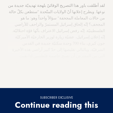
لقد أطلقت باور هذا التصريح الوقائيّ بلهجة تهديديّة جديدة من
نوعها. ويطرح إعلانها أنّ الولايات المتّحدة "ستطعن بكلّ حالة
من حالات المعاملة المجحفة" سؤالاً واحداً وهو: ما هو
المجحف؟ إنّه إلحاق إسرائيل المستمرّ والزاحف للأراضي
الفلسطينيّة. إنّه رفض إسرائيل الاعتراف بأنّها قوّة احتلاليّة.
إنّه إعلان إسرائيل، عشيّة زيارة لوزير الخارجيّة الأميركيّة
جون كيري، بناء 700 وحدة سكنيّة جديدة في القدس
الشرقيّة، وبالتالي تقليصها إلى حدّ كبير أراضي هذه الأخيرة
التي من المفترض أن تصبح عاصمة فلطسين إذا بقيت
المفاوضات المزعومة المستمرّة منذ أكثر من 20 سنة تحت
إدارة الولايات المتّحدة الحصريّة. إنّ التهديد بمنع الفلسطينيّين
من النفاذ إلى سبل لتحقيق الاستقلال خارج إطار الرعاية
الأميركيّة مثير للدهشة والذهول.
SUBSCRIBER EXCLUSIVE
Continue reading this