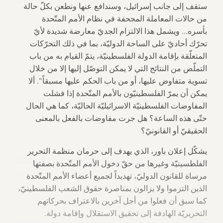
ستقف إلى جانب إسرائيل، وسندافع عنها ونطعن بكلّ حالة
من حالات المعاملة المجحفة في نظام الأمم المتّحدة
بأسره... ويشمل هذا الالتزام الجديّ معارضة شديدة لأيّ
تحرّك أحاديّ على الساحة الدوليّة، بما في ذلك التحرّكات
المتعلّقة بإقامة الدولة الفلسطينيّة، يتمّ القيام به من باب
التملّص من النتائج التي لا يمكن التوصّل إليها إلا من خلال
تسوية متفاوض عليها، أو من باب الحكم عليها مسبقاً". ألا
يمكن أن يمرّ الفلسطينيّون بالأمم المتّحدة إذا فشلت
المفاوضات الفلسطينيّة الاسرائيليّة الحاليّة، كما هي الحال
حتّى هذه الساعة؟ هل جرت مفاوضات بالفعل بالمعنى
الحقيقيّ أو القانونيّ؟
يشكّل إعلان باور، الذي يهدف إلى حرمان منظمة التحرير
الفلطسينيّة وغيرها من حقّ دخول الأمم المتّحدة بصفتها
مرساة للقانون الدوليّ، تهديداً لجميع أعضاء الأمم المتّحدة
الذين التزموا ولا يزالون بمناصرة حقوق الشعب الفلسطينيّ،
كما سبق أن فعلوا من أجل آخرين بالاعتراف بحركاتهم
التحريريّة الهادفة إلى تحقيق الاستقلال وإقامة دولة.