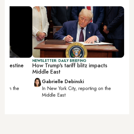
NEWSLETTER: DAILY BRIEFING
 Palestine
How Trump's tariff blitz impacts
Middle East
Gabrielle Debinski
ting on
the
In
New York City
, reporting on
the
Middle East