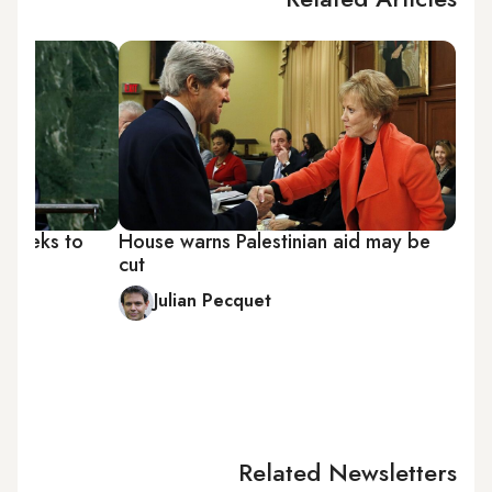
e seeks to
House warns Palestinian aid may be
h
cut
Julian Pecquet
Related Newsletters