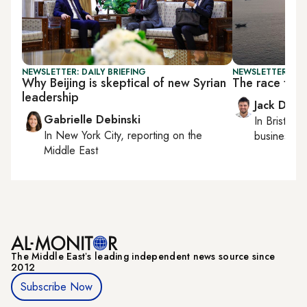
NEWSLETTER: DAILY BRIEFING
NEWSLETTER: BUS
Why Beijing is skeptical of new Syrian
The race to 
leadership
Jack Dutt
Gabrielle Debinski
In
Bristol
, 
In
New York City
, reporting on
the
business, c
Middle East
The Middle Eastʼs leading independent news source since
2012
Subscribe Now