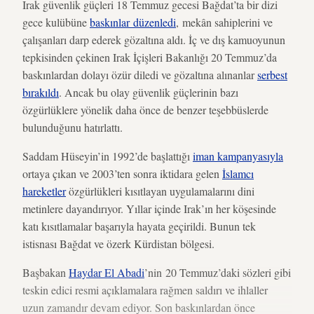
Irak güvenlik güçleri 18 Temmuz gecesi Bağdat’ta bir dizi
gece kulübüne
baskınlar düzenledi
, mekân sahiplerini ve
çalışanları darp ederek gözaltına aldı. İç ve dış kamuoyunun
tepkisinden çekinen Irak İçişleri Bakanlığı 20 Temmuz’da
baskınlardan dolayı özür diledi ve gözaltına alınanlar
serbest
bırakıldı
. Ancak bu olay güvenlik güçlerinin bazı
özgürlüklere yönelik daha önce de benzer teşebbüslerde
bulunduğunu hatırlattı.
Saddam Hüseyin’in 1992’de başlattığı
iman kampanyasıyla
ortaya çıkan ve 2003’ten sonra iktidara gelen
İslamcı
hareketler
özgürlükleri kısıtlayan uygulamalarını dini
metinlere dayandırıyor. Yıllar içinde Irak’ın her köşesinde
katı kısıtlamalar başarıyla hayata geçirildi. Bunun tek
istisnası Bağdat ve özerk Kürdistan bölgesi.
Başbakan
Haydar El Abadi
’nin 20 Temmuz’daki sözleri gibi
teskin edici resmi açıklamalara rağmen saldırı ve ihlaller
uzun zamandır devam ediyor. Son baskınlardan önce