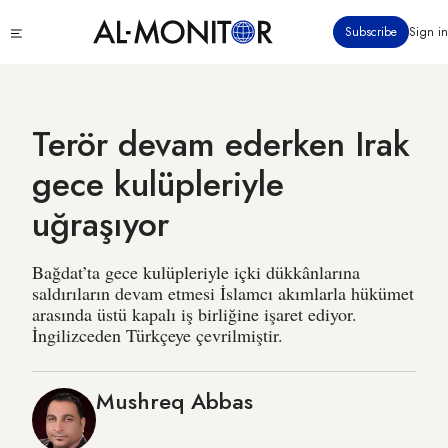
Ana
Click
Subscribe
Sign in
içeriğe
to
atla
see
menu
Terör devam ederken Irak
gece kulüpleriyle
uğraşıyor
Bağdat’ta gece kulüpleriyle içki dükkânlarına
saldırıların devam etmesi İslamcı akımlarla hükümet
arasında üstü kapalı iş birliğine işaret ediyor.
İngilizceden Türkçeye çevrilmiştir.
Mushreq Abbas