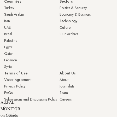
Countries
Sectors
Turkey
Politics & Security
Saudi Arabia
Economy & Business
Iran
Technology
UAE
Culture
Israel
Our Archive
Palestine
Egypt
Qatar
Lebanon
Syria
Terms of Use
About Us
Visitor Agreement
About
Privacy Policy
Journalists
FAQs
Team
Submissions and Discussions Policy
Careers
Add AL-
MONITOR
on Google