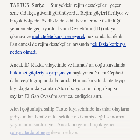
TARTUS, Suriye— Suriye’deki rejim destekçileri, geçen
sene oldukça güvenli görünüyordu. Rejim güçleri ilerliyor ve
birçok bölgede, özellikle de sahil kesimlerinde üstünlüğü
yeniden ele geçiriyordu. İslam Devleti’nin (İD) ortaya
çıkması ve
muhalefete karşı ilerleyerek
haziranda halifelik
ilan etmesi de rejim destekçileri arasında
pek fazla korkuya
neden olmadı
.
Ancak İD Rakka vilayetinde ve Humus’un doğu kırsalında
hükümet güçleriyle çarpışmaya
başlayınca Nusra Cephesi
dâhil çeşitli gruplar da bu arada Humus kırsalında ilerleyip
kıyı dağlarında yer alan Alevi bölgelerinin doğu kapısı
sayılan El Gab Ovası’nı sarınca, endişeler arttı.
Alevi çoğunluğa sahip Tartus kıyı şehrinde insanlar olayların
gidişatından henüz ciddi şekilde etkilenmiş değil ve normal
yaşamlarını sürdürüyor. Ancak bölgenin birçok genci
çatışmalarda ölmeye
devam ediyor.