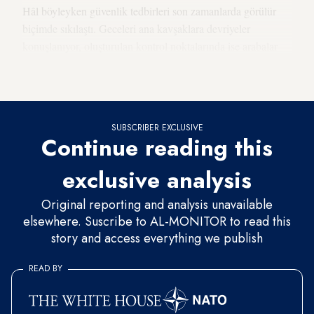
Hâl böyleyken güvenlik tedbirleri son zamanlarda görülür
biçimde sıkılaştı. Geceleri ana kavşaklara devriyeler
konuşlanıyor, oluşturulan kontrol noktalarında ise arabalar
durdurulup sürücülerin kimlikleri kontrol ediliyor, araçların
onlara ait olup olmadığı denetleniyor.
SUBSCRIBER EXCLUSIVE
Continue reading this
exclusive analysis
Original reporting and analysis unavailable
elsewhere. Suscribe to AL-MONITOR to read this
story and access everything we publish
READ BY