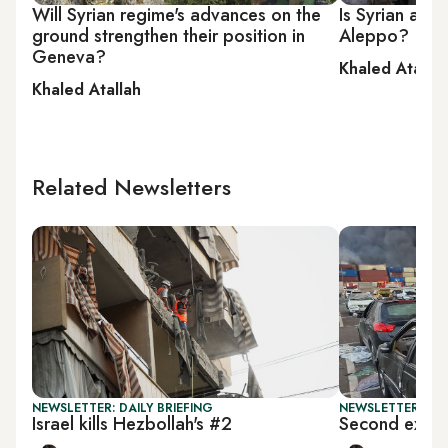
Will Syrian regime's advances on the
Is Syrian army
ground strengthen their position in
Aleppo?
Geneva?
Khaled Atalla
Khaled Atallah
Related Newsletters
NEWSLETTER: DAILY BRIEFING
NEWSLETTER: DAI
Israel kills Hezbollah's #2
Second explos