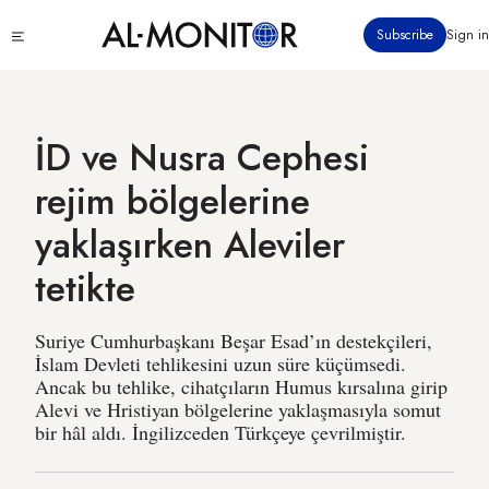
Ana
Click
Subscribe
Sign in
içeriğe
to
atla
see
menu
İD ve Nusra Cephesi
rejim bölgelerine
yaklaşırken Aleviler
tetikte
Suriye Cumhurbaşkanı Beşar Esad’ın destekçileri,
İslam Devleti tehlikesini uzun süre küçümsedi.
Ancak bu tehlike, cihatçıların Humus kırsalına girip
Alevi ve Hristiyan bölgelerine yaklaşmasıyla somut
bir hâl aldı. İngilizceden Türkçeye çevrilmiştir.