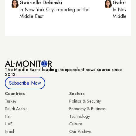
Gabrielle Debinski
Gabrielle
In
New York City
, reporting on
the
In
New York
Middle East
Middle Eas
The Middle Eastʼs leading independent news source since
2012
Subscribe Now
Countries
Sectors
Turkey
Politics & Security
Saudi Arabia
Economy & Business
Iran
Technology
UAE
Culture
Israel
Our Archive