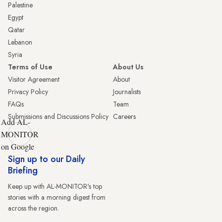
Palestine
Egypt
Qatar
Lebanon
Syria
Terms of Use
About Us
Visitor Agreement
About
Privacy Policy
Journalists
FAQs
Team
Submissions and Discussions Policy
Careers
Add AL-
MONITOR
on Google
Sign up to our Daily
Briefing
Keep up with AL-MONITOR's top
stories with a morning digest from
across the region.