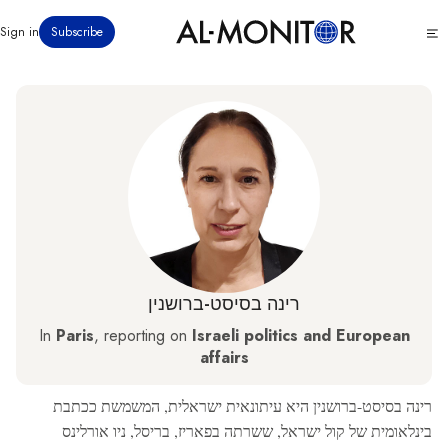
דילוג
Click
Sign in
Subscribe
לתוכן
to
העיקרי
see
menu
רינה בסיסט-ברושנין
In
Paris
, reporting on
Israeli politics and European
affairs
רינה בסיסט-ברושנין היא עיתונאית ישראלית, המשמשת ככתבת
בינלאומית של קול ישראל, ששרתה בפאריז, בריסל, ניו אורלינס