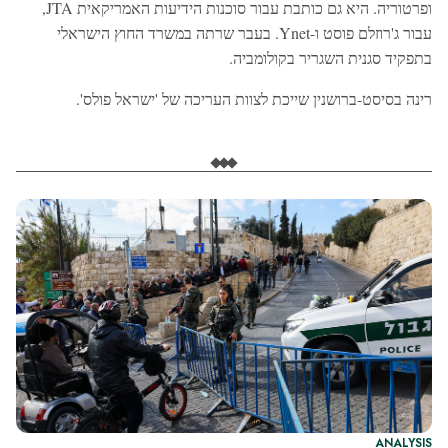
ופרטוריה. היא גם כותבת עבור סוכנות הידיעות האמריקאית JTA,
עבור ג'רוזלם פוסט ו-Ynet. בעבר שרתה במשרד החוץ הישראלי
בתפקיד סגנית השגריר בקולומביה.
רינה בסיסט-ברושנין שייכת לצוות העריכה של 'ישראל פולס'.
ANALYSIS