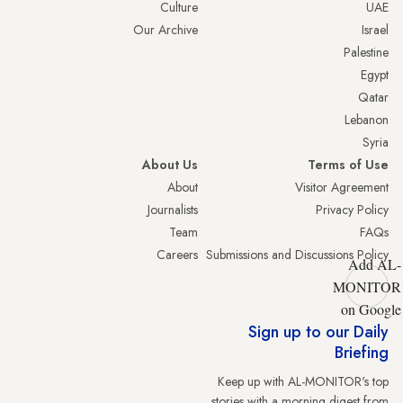
Culture
UAE
Our Archive
Israel
Palestine
Egypt
Qatar
Lebanon
Syria
About Us
Terms of Use
About
Visitor Agreement
Journalists
Privacy Policy
Team
FAQs
Careers
Submissions and Discussions Policy
Add AL-
MONITOR
on Google
Sign up to our Daily
Briefing
Keep up with AL-MONITOR's top
stories with a morning digest from