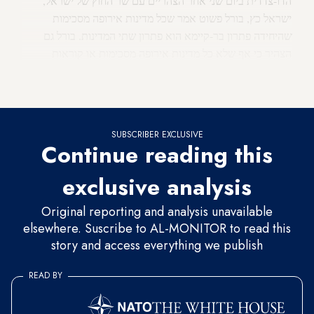
הדו-צדדית ביום שני אחר הצהריים עם שר החוץ של ישראל,
ישראל כץ, בורל פשוט אמר שכל מדינות אירופה מסכימות
שהיחידה פתרון בר-קיימא הוא פתרון שתי המדינות. בורל גם
הצהיר כי אף שלא כל מדינות אירופה מסכימות או קוראות
להפסקת אש מיידית בעזה, כולן מאוחדות בקריאות להרחיב
באופן דרמטי את הסיוע ההומניטרי לעזה.
SUBSCRIBER EXCLUSIVE
Continue reading this
exclusive analysis
Original reporting and analysis unavailable
elsewhere. Suscribe to AL-MONITOR to read this
story and access everything we publish
READ BY