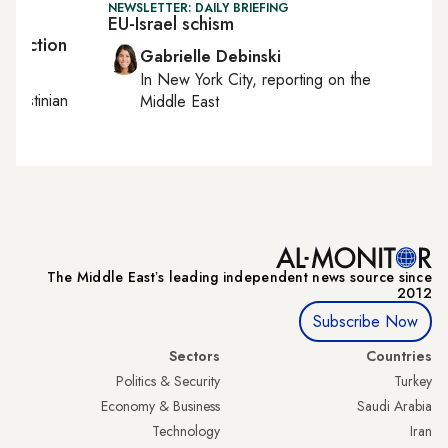
NEWSLETTER: DAILY BRIEFING
come
EU-Israel schism
te action
Gabrielle Debinski
In
New York City
, reporting on
the
Palestinian
Middle East
The Middle Eastʼs leading independent news source since
2012
Subscribe Now
Sectors
Countries
Politics & Security
Turkey
Economy & Business
Saudi Arabia
Technology
Iran