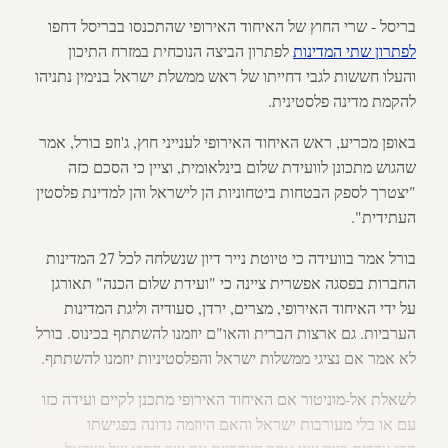
בריסל - שרי החוץ של האיחוד האירופי שהתכנסו בבריסל דחפו
לפתרון שתי המדינות
לפתרון הביצה הנוכחית במזרח התיכון
והעלו חששות לגבי דחייתו של ראש ממשלת ישראל בנימין נתניהו
להקמת מדינה פלסטינית.
באופן מכריע, ראש האיחוד האירופי לענייני חוץ, ג'וזפ בורל, אמר
שהגוש מתכונן לוועידת שלום בינלאומית, וציין כי הסכם כזה
"יצטרך לספק הבטחות ביטחוניות הן לישראל והן למדינת פלסטין
העתידית".
בורל אמר בוועידה כי טיוטת נייר דיון שנשלחה לכל 27 המדינות
החברות בפסגה אפשרית ציינה כי "ועידת שלום הכנה" תאורגן
על ידי האיחוד האירופי, מצרים, ירדן, סעודיה וליגת המדינות
הערביות. גם ארצות הברית והאו"ם יוזמנו להשתתף בכינוס. בורל
לא אמר אם נציגי ממשלות ישראל והפלסטיניות יוזמנו להשתתף.
לשאלת אל-מוניטור אם האיחוד האירופי מתכנן לקיים ועידה כזו
עם או בלי מעורבות ישראל והאם היוזמה נדונה בפגישתו