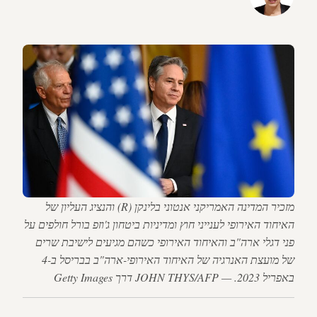
מזכיר המדינה האמריקני אנטוני בלינקן (R) והנציג העליון של
האיחוד האירופי לענייני חוץ ומדיניות ביטחון ג'וזפ בורל חולפים על
פני דגלי ארה"ב והאיחוד האירופי כשהם מגיעים לישיבת שרים
של מועצת האנרגיה של האיחוד האירופי-ארה"ב בבריסל ב-4
באפריל 2023. — JOHN THYS/AFP דרך Getty Images