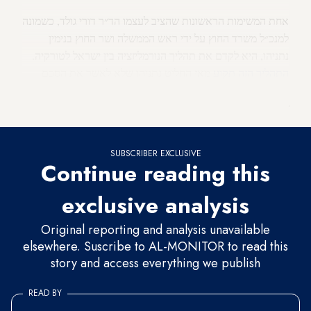
אחת המשימות הראשונות שהציב לעצמו הד״ר דורי גולד, כשמונה
למנכ״ל משרד החוץ על ידי ראש הממשלה ושר החוץ בנימין
נתניהו, היא לקדם את תהליך הנורמליזציה בין ישראל לטורקיה.
התהל
יך
הזה
תקוע
מאז החליט נתניהו שלא לאשר את הסכם
הפיצוי לנפגעי המרמרה, מבלי שהנשיא רג׳פ טאיפ ארדואן יתחייב
שלא ישוב לתקוף אותו או את מדינת ישראל.
SUBSCRIBER EXCLUSIVE
Continue reading this
exclusive analysis
Original reporting and analysis unavailable
elsewhere. Suscribe to AL-MONITOR to read this
story and access everything we publish
READ BY