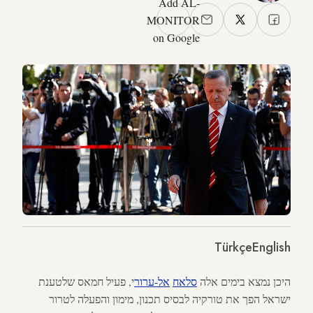
Add AL-
MONITOR
on Google
Türkçe
English
היכן נמצא בימים אלה
סלאח
אל
-‎
ערור
י, פעיל חמאס שלטענת
ישראל הפך את טורקיה לבסיס תכנון, מימון והפעלה לטרור