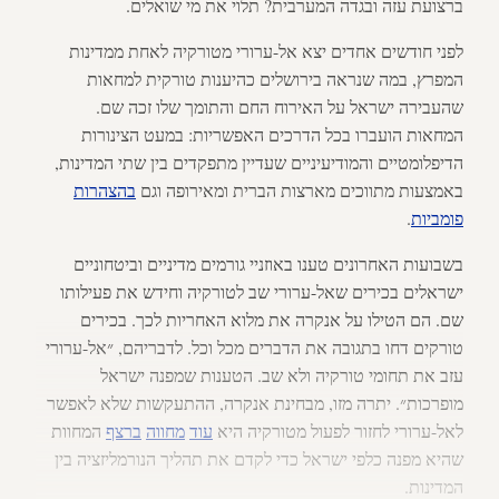
ברצועת עזה ובגדה המערבית? תלוי את מי שואלים.
לפני חודשים אחדים יצא אל-ערורי מטורקיה לאחת ממדינות
המפרץ, במה שנראה בירושלים כהיענות טורקית למחאות
שהעבירה ישראל על האירוח החם והתומך שלו זכה שם.
המחאות הועברו בכל הדרכים האפשריות: במעט הצינורות
הדיפלומטיים והמודיעיניים שעדיין מתפקדים בין שתי המדינות,
באמצעות מתווכים מארצות הברית ומאירופה וגם
בהצהרות
פומביות
.
בשבועות האחרונים טענו באוזניי גורמים מדיניים וביטחוניים
ישראלים בכירים שאל-ערורי שב לטורקיה וחידש את פעילותו
שם. הם הטילו על אנקרה את מלוא האחריות לכך. בכירים
טורקים דחו בתגובה את הדברים מכל וכל. לדבריהם, ״אל-ערורי
עזב את תחומי טורקיה ולא שב. הטענות שמפנה ישראל
מופרכות״. יתרה מזו, מבחינת אנקרה, ההתעקשות שלא לאפשר
לאל-ערורי לחזור לפעול מטורקיה היא
עוד
מחווה
ברצף
המחוות
שהיא מפנה כלפי ישראל כדי לקדם את תהליך הנורמליזציה בין
המדינות.