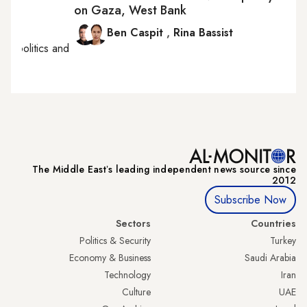
on Gaza, West Bank
Ben Caspit
,
Rina Bassist
aeli politics and
The Middle Eastʼs leading independent news source since
2012
Subscribe Now
Sectors
Countries
Politics & Security
Turkey
Economy & Business
Saudi Arabia
Technology
Iran
Culture
UAE