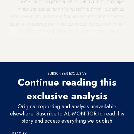
מקור בכיר בהנהגה הפוליטית של איפא"ק סיפר לאל-מוניטור
בעילום שם: "החלטנו ללכת על כל הקופה בנושא הזה, למרות
שמדובר בסוגיה מפלגתית. לא נוכל לעמוד מנגד, כשראש ממשלת
ישראל רואה בסיכול העסקה עם איראן את משימת חייו. זו הפעם
הראשונה בתולדות איפא"ק שהשדולה קוראת תגר על נשיא
ארצות הברית בסוגיה שכזו - סוגיה שבה מוטלת על כף המאזניים
אמינותו הפוליטית של הנשיא. בתוך תוכנו, כמה מאיתנו מתפללים
למפלה בקרב הזה".
SUBSCRIBER EXCLUSIVE
Continue reading this
exclusive analysis
Original reporting and analysis unavailable
elsewhere. Suscribe to AL-MONITOR to read this
story and access everything we publish
READ BY