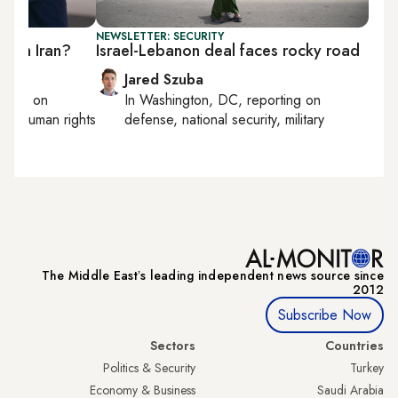
NEWSLETTER: SECURITY
 with Iran?
Israel-Lebanon deal faces rocky road
Jared Szuba
orting on
In
Washington, DC
, reporting on
ics, human rights
defense, national security, military
The Middle Eastʼs leading independent news source since
2012
Subscribe Now
Sectors
Countries
Politics & Security
Turkey
Economy & Business
Saudi Arabia