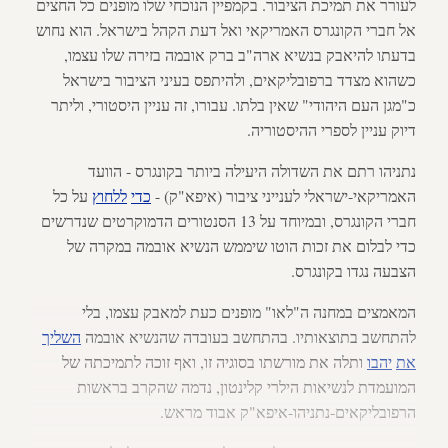
לעורר את תמיכת הציבור. בקמפיין הנוכחי שלו מופנים כל החצים
אל חברי הקונגרס האמריקאי ואל דעת הקהל בישראל. הוא נחוש
בדעתו להיאבק בנשיא ארה"ב ברק אובמה בזירה שלו עצמו,
כשהוא מצדד ברפובליקאים, ולהיתפס בעיני הציבור בישראל
כ"מגן העם היהודי" שאין בלתו. עבורו, זה עניין היסטורי, וליתר
דיוק עניין לספרי ההיסטוריה.
נתניהו רתם את השדולה היעילה ביותר בקונגרס - הוועד
האמריקאי-ישראלי לענייני ציבור (איפא"ק) -
כדי
ללחוץ
על כל
חברי הקונגרס, ובמיוחד על 13 הסנטורים הדמוקרטים שנדרשים
כדי לבלום את זכות הוטו שיממש הנשיא אובמה במקרה של
הצבעה נגדו בקונגרס.
המאמצים במחנה ה"לאו" מופנים כעת למאבק עצמו, בלי
להתחשב בתוצאותיו. בהתחשב בעובדה שהנשיא אובמה
השליך
את
יהבו
ותלה את מורשתו בסוגיה זו, ואף זוכה לתמיכתה של
המועמדת לנשיאות הילרי קלינטון, נדמה שהקרב בראשות
הרפובליקאים-נתניהו-איפא"ק אבוד מראש.