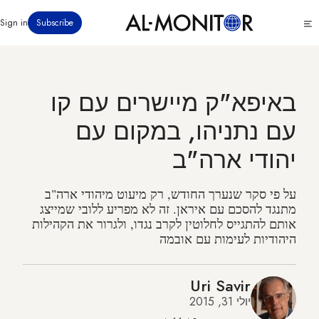
דילוג
Click
Sign in
Subscribe
לתוכן
to
העיקרי
see
menu
באיפא"ק מיישרים עם קו
עם נתניהו, במקום עם
יהודי ארה"ב
על פי סקר שנערך החודש, רק מיעוט מיהודי ארה"ב
מתנגד להסכם עם איראן. זה לא מפריע ללובי שמייצג
אותם להתגייס לחלוטין לקרב נגדו, ולגרור את הקהילות
היהודיות לעימות עם אובמה
Uri Savir
יולי 31, 2015