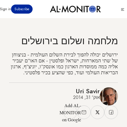
דילוג
Click
Sign in
Subscribe
לתוכן
to
העיקרי
see
menu
מלחמה ושלום בירושלים
ירושלים יכולה להפוך לבירת השלום העולמית - בניצוחן
של שתי המארחות, ישראל ופלסטין - אם האו"ם יעביר
אליה כמה ממוסדות הארגון כמו אונסק"ו, יוניצ"ף, ארגון
הבריאות העולמי ועוד, כפי שהציע בכיר פלסטיני.
Uri Savir
אוק' 31, 2014
Add AL-
MONITOR
on Google