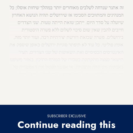
זה אתגר שנדחה לשלבים מאוחרים יותר במהלך שיחות אוסלו; כל
המנהיגים והמתווכים הסכימו אז שירושלים תהיה הנושא האחרון
שיועלה על סדר היום. ייתכן שזאת הייתה טעות. שני הצדדים
חייבים להבין שאין שום סיכוי לשלום ללא פשרה היסטורית
בירושלים. פשרה שכזאת דורשת יצירתיות רבה, ועוד יותר מזה,
אומץ פוליטי. כל עוד לא תיפתר סוגיית ירושלים באופן שיספק את
האינטרסים הבסיסיים ואת השאיפות של שני הצדדים, העיר
תישאר פצצה מתקתקת בטבורו של המזרח התיכון. באזור משופע
באמונות משיחיות וקיצוניות, אי אפשר לפסול את האפשרות של
פירומניה פוליטית-דתית אשר תבעיר את ליבת האיזור . יתרה
מזאת, תסכולם וזעמם של הפלסטינים מצד אחד, וקנאותם של
המתנחלים מהצד האחר, מיתרגמים בימים אלה ממש לעימות
מסוכן
ברחובות ירושלים
.
SUBSCRIBER EXCLUSIVE
Continue reading this