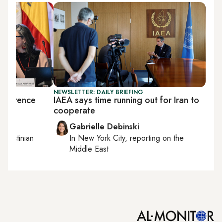
NEWSLETTER: DAILY BRIEFING
onference
IAEA says time running out for Iran to
cooperate
Gabrielle Debinski
Palestinian
In
New York City
, reporting on
the
Middle East