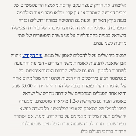
אלימות. את הרִיק שנוצר עקב קריסת מאמציו הדיפלומטיים של
מזכיר המדינה האמריקאי, ג'ון קרי, מילאו מהר מאוד המלחמה
בעזה בקיץ האחרון, וכעת גם התסיסה במזרח ירושלים ובגדה
המערבית. האלימות הזאת היא תוצר מובהק של בחירת הממשלה
בישראל בבנייה בהתנחלויות על פני פשרה היסטורית של שתי
מדינות לשני עמים.
המצב בירושלים עלול להסלים לאסון של ממש.
עיר הקודש
מהווה
אבן שואבת לתנועות לאומיות משני הצדדים - הציונות והתנועה
לשחרור פלסטין - כמו גם לשלוש הדתות המונותאיסטיות. כל
סנטימטר רבוע בירושלים רווי רגשות ולהט יותר מכל מקום אחר
עלי אדמות. העיר עומדת בלבה של הדת היהודית זה 3,000 שנה,
והיא אחד הסמלים המרכזיים של לידתה מחדש של ישראל
כאומה. העיר גם מקודשת ל-1.2 מיליארד מוסלמים, ומסגדיה
הפכו לסמלו של המאבק הלאומי הפלסטיני. כל פשרה בנושא
ירושלים תעלה מיליוני מאמינים על בריקדות. ומנגד, אם ישתרר
בעיר שלום, תהיה לכך השפעה אדירה על חיים של סובלנות
הדדית ברחבי העולם כולו.