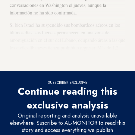
conversaciones en Washington el jueves, aunque la
información no ha sido confirmada.
Si bien Israel ha suspendido sus bombardeos aéreos en los
últimos días, sus fuerzas permanecen en una zona de
amortiguación en el sur del Líbano, ocupando áreas a las que
los civiles libaneses tienen prohibido regresar. Más de 1,2
millones de libaneses han sido desplazados por los combates
actuales.
SUBSCRIBER EXCLUSIVE
Continue reading this
exclusive analysis
Original reporting and analysis unavailable
elsewhere. Suscribe to AL-MONITOR to read this
story and access everything we publish