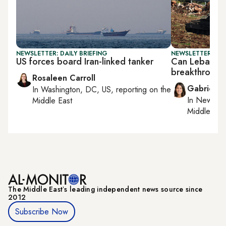
NEWSLETTER: DAILY BRIEFING
NEWSLETTER: DAI
US forces board Iran-linked tanker
Can Lebanon–I
breakthroug
Rosaleen Carroll
Gabrielle
In
Washington, DC, US
, reporting on
the
In
New York
Middle East
Middle Eas
The Middle Eastʼs leading independent news source since
2012
Subscribe Now