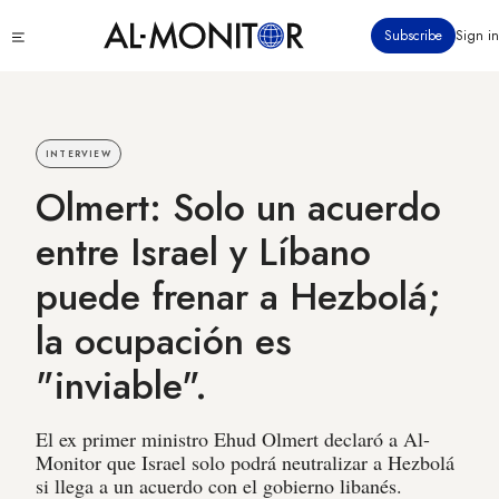
Pasar
Click
Subscribe
Sign in
al
to
contenido
see
menu
principal
INTERVIEW
Olmert: Solo un acuerdo
entre Israel y Líbano
puede frenar a Hezbolá;
la ocupación es
"inviable".
El ex primer ministro Ehud Olmert declaró a Al-
Monitor que Israel solo podrá neutralizar a Hezbolá
si llega a un acuerdo con el gobierno libanés.