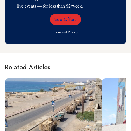
live events — for less than $2/week.
See Offers
Email
Address
Terms
and
Privacy
Related Articles