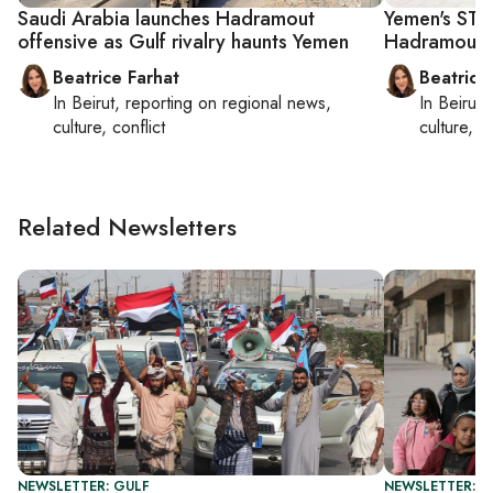
Saudi Arabia launches Hadramout
Yemen's STC
offensive as Gulf rivalry haunts Yemen
Hadramout a
Beatrice Farhat
Beatrice
In
Beirut
, reporting on
regional news,
In
Beirut
,
culture, conflict
culture, co
Related Newsletters
NEWSLETTER: GULF
NEWSLETTER: DA