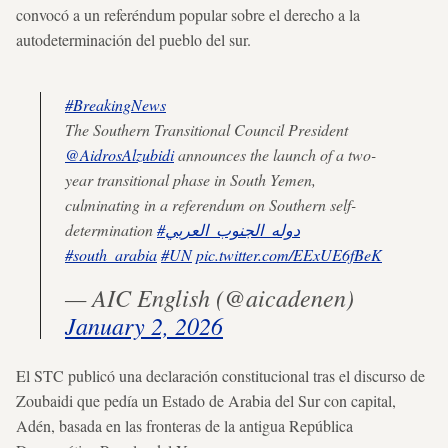
convocó a un referéndum popular sobre el derecho a la
autodeterminación del pueblo del sur.
#BreakingNews
The Southern Transitional Council President
@AidrosAlzubidi
announces the launch of a two-
year transitional phase in South Yemen,
culminating in a referendum on Southern self-
determination
#دوله_الجنوب_العربي
#south_arabia
#UN
pic.twitter.com/EExUE6fBeK
— AIC English (@aicadenen)
January 2, 2026
El STC publicó una declaración constitucional tras el discurso de
Zoubaidi que pedía un Estado de Arabia del Sur con capital,
Adén, basada en las fronteras de la antigua República