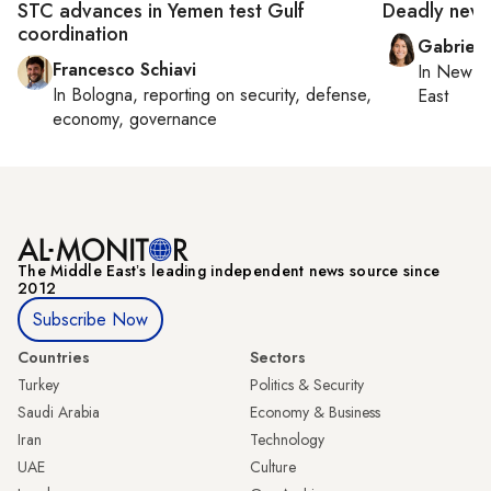
STC advances in Yemen test Gulf
Deadly new 
coordination
Gabriell
Francesco Schiavi
In
New Yo
In
Bologna
, reporting on
security, defense,
East
economy, governance
The Middle Eastʼs leading independent news source since
2012
Subscribe Now
Countries
Sectors
Turkey
Politics & Security
Saudi Arabia
Economy & Business
Iran
Technology
UAE
Culture