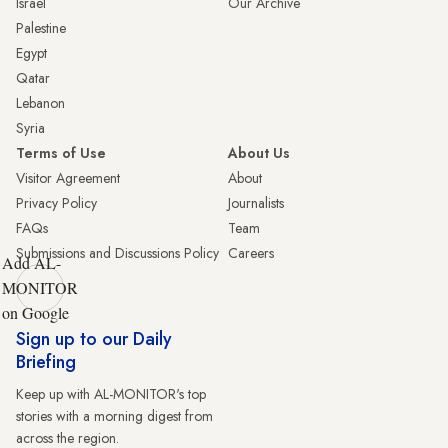
Israel
Our Archive
Palestine
Egypt
Qatar
Lebanon
Syria
Terms of Use
About Us
Visitor Agreement
About
Privacy Policy
Journalists
FAQs
Team
Submissions and Discussions Policy
Careers
Add AL-
MONITOR
on Google
Sign up to our Daily
Briefing
Keep up with AL-MONITOR's top
stories with a morning digest from
across the region.