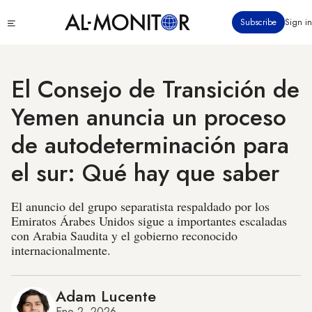
Pasar
Click
Subscribe
Sign in
al
to
contenido
see
menu
principal
El Consejo de Transición de
Yemen anuncia un proceso
de autodeterminación para
el sur: Qué hay que saber
El anuncio del grupo separatista respaldado por los
Emiratos Árabes Unidos sigue a importantes escaladas
con Arabia Saudita y el gobierno reconocido
internacionalmente.
Adam Lucente
Ene 2, 2026