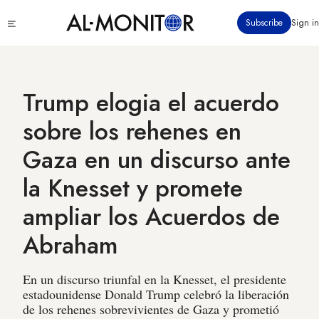
Pasar
Click
Subscribe
Sign in
al
to
contenido
see
menu
principal
Trump elogia el acuerdo
sobre los rehenes en
Gaza en un discurso ante
la Knesset y promete
ampliar los Acuerdos de
Abraham
En un discurso triunfal en la Knesset, el presidente
estadounidense Donald Trump celebró la liberación
de los rehenes sobrevivientes de Gaza y prometió