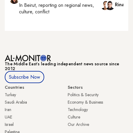
Rina Ba
In
Beirut
, reporting on
regional news,
culture, conflict
The Middle Eastʼs leading independent news source since
2012
Subscribe Now
Countries
Sectors
Turkey
Politics & Security
Saudi Arabia
Economy & Business
Iran
Technology
UAE
Culture
Israel
Our Archive
Palestine