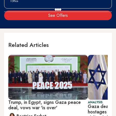
See Offers
Related Articles
Trump, in Egypt, signs Gaza peace
ANALYSIS
Gaza deal st
deal, vows war 'is over'
hostages afte