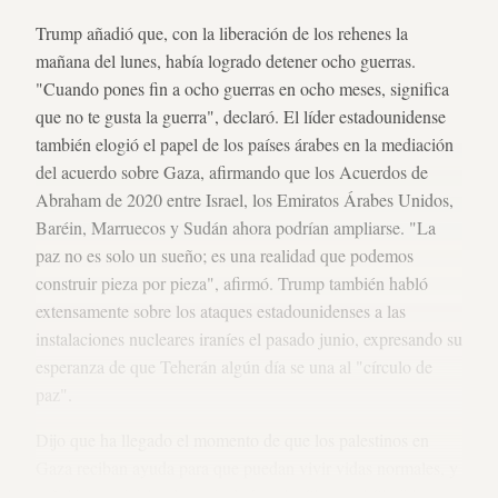
Trump añadió que, con la liberación de los rehenes la
mañana del lunes, había logrado detener ocho guerras.
"Cuando pones fin a ocho guerras en ocho meses, significa
que no te gusta la guerra", declaró. El líder estadounidense
también elogió el papel de los países árabes en la mediación
del acuerdo sobre Gaza, afirmando que los Acuerdos de
Abraham de 2020 entre Israel, los Emiratos Árabes Unidos,
Baréin, Marruecos y Sudán ahora podrían ampliarse. "La
paz no es solo un sueño; es una realidad que podemos
construir pieza por pieza", afirmó. Trump también habló
extensamente sobre los ataques estadounidenses a las
instalaciones nucleares iraníes el pasado junio, expresando su
esperanza de que Teherán algún día se una al "círculo de
paz".
Dijo que ha llegado el momento de que los palestinos en
Gaza reciban ayuda para que puedan vivir vidas normales, y
señaló que viajaba después de Israel a Sharm el-Sheikh para