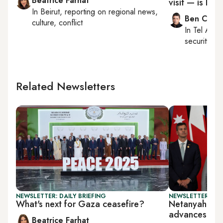
Beatrice Farhat
visit — is Ne
In
Beirut
, reporting on
regional news,
Ben Caspi
culture, conflict
In
Tel Aviv
,
security, Is
Related Newsletters
NEWSLETTER: DAILY BRIEFING
NEWSLETTER: ISR
What's next for Gaza ceasefire?
Netanyahu po
advances Ga
Beatrice Farhat