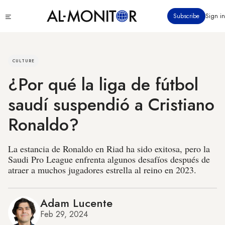
Pasar
Click
Subscribe
Sign in
al
to
contenido
see
menu
principal
CULTURE
¿Por qué la liga de fútbol
saudí suspendió a Cristiano
Ronaldo?
La estancia de Ronaldo en Riad ha sido exitosa, pero la
Saudi Pro League enfrenta algunos desafíos después de
atraer a muchos jugadores estrella al reino en 2023.
Adam Lucente
Feb 29, 2024