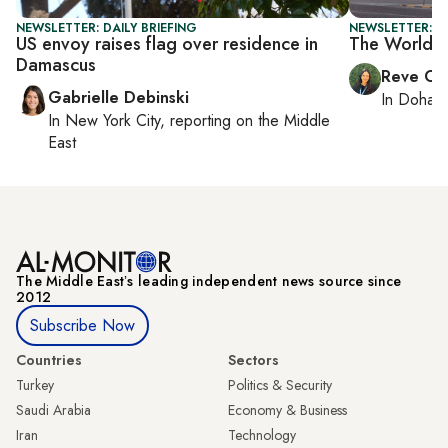
NEWSLETTER: DAILY BRIEFING
NEWSLETTER: C
US envoy raises flag over residence in
The World C
Damascus
Reve Ch
Gabrielle Debinski
In
Doha
r
In
New York City
, reporting on
the Middle
East
The Middle Eastʼs leading independent news source since
2012
Subscribe Now
Countries
Sectors
Turkey
Politics & Security
Saudi Arabia
Economy & Business
Iran
Technology