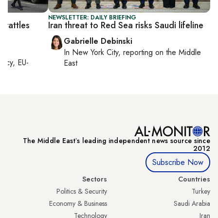
NEWSLETTER: DAILY BRIEFING
e rattles
Iran threat to Red Sea risks Saudi lifeline
Gabrielle Debinski
In
New York City
, reporting on
the Middle
macy, EU-
East
The Middle Eastʼs leading independent news source since
2012
Subscribe Now
Sectors
Countries
Politics & Security
Turkey
Economy & Business
Saudi Arabia
Technology
Iran