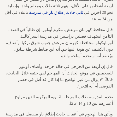
أربعة أشخاص على الأقل، بينهم ثلاثة طلاب ومعلم واحد، وإصابة
نحو 20 آخرين في
ثاني حادث إطلاق نار في مدرسة
بالبلاد في أقل
من 24 ساعة.
قال محافظ كهرمان مرعش، مكرم أونلور، إن طالباً في الصف
الثامن استهدف فصلين دراسيين في مدرسة آيسر كاليك
أورتاوكولو بمحافظة كهرمان مرعش جنوب شرق تركيا. وأضاف،
دون الكشف عن هوية المهاجم، أنه ابن ضابط شرطة سابق،
ويُعتقد أنه استخدم أسلحة والده.
قال إن أربعة من الجرحى في حالة حرجة. وأضاف أونلور
للصحفيين في موقع الحادث أن المهاجم لقي حتفه خلال الحادث،
قائلاً: "لا يزال من غير الواضح ما إذا كان قد قُتل في خضم
الفوضى أم أنه انتحر".
تخدم المدرسة طلاب المرحلة الثانوية المبكرة، الذين تتراوح
أعمارهم بين 10 و 14 عامًا.
ويأتي هذا الهجوم في أعقاب حادث إطلاق نار منفصل في مدرسة