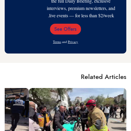
the full Daily Briefing, exclusive
interviews, premium newsletters, and
live events — for less than $2/week.
See Offers
Email
Address
Terms
and
Privacy
Related Articles