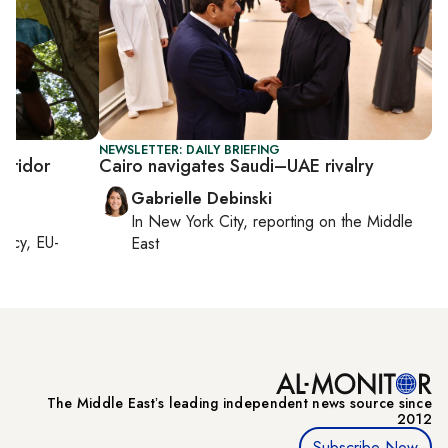
NEWSLETTER: DAILY BRIEFING
orridor
Cairo navigates Saudi–UAE rivalry
Gabrielle Debinski
In
New York City
, reporting on
the Middle
macy, EU-
East
The Middle Eastʼs leading independent news source since
2012
Subscribe Now