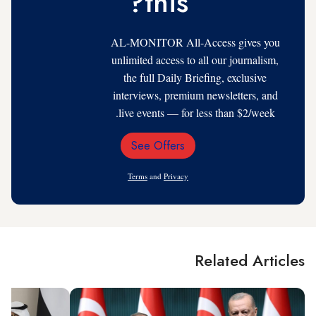
this?
AL-MONITOR All-Access gives you
unlimited access to all our journalism,
the full Daily Briefing, exclusive
interviews, premium newsletters, and
live events — for less than $2/week.
See Offers
Email
Address
Terms
and
Privacy
Related Articles