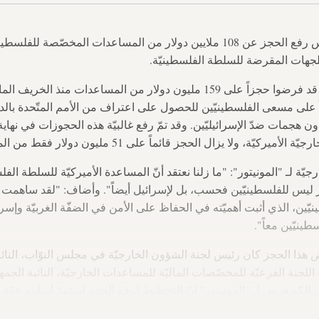
علم "المونيتور" أنّ الكونغرس رفع الحجز عن 108 ملايين دولار من المساعدات المخصّص
للجهات المقرضة للسلطة الفلسطينيّة.
وكان المشرّعون الرئيسيّون قد فرضوا حجزاً على 159 مليون دولار من المساعدات
جاجاً على مسعى الفلسطينيّين للحصول على اعتراف من الأمم المتّحدة بالد
ن هجمات ضدّ الإسرائيليّين. وقد تمّ رفع غالبيّة هذه الحجوزات في نهاي
ة، ولا يزال الحجز قائماً على 51 مليون دولار فقط من المساعدات.
ّة لـ "المونيتور": "ما زلنا نعتقد أنّ المساعدة الأميركيّة للسلطة ال
ار ليس للفلسطينيّين فحسب، بل لإسرائيل أيضاً". وأضاف: "لقد ساهمت
نيّين، الذي أثبت أهميّته في الحفاظ على الأمن في الضفّة الغربيّة وإسر
سطينيّين معاً".
ض هذا الحجز كان رئيس لجنة الشؤون الخارجيّة في مجلس النوّاب، النائ
اللجنة الفرعيّة للمخصّصات الماليّة للمساعدات الخارجيّة، النائبة الجم
لكونغرس لـ "المونيتور" إنّ التخطيط لرفع الحجز استمرّ أسابيع عدّة وت
 الأدنى، آن باترسون، بشهادتها أمام الكونغرس الأسبوع الماضي.