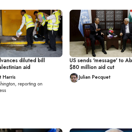
vances diluted bill
US sends 'message' to Ab
alestinian aid
$80 million aid cut
t Harris
Julian Pecquet
hington
, reporting on
ess