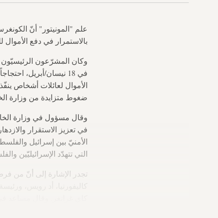
بالاستمرار في دفع الأموال 
في 18 نيسان/أبريل، احت
الأموال لعائلات أشخاص ينفّذو
ضغوط متزايدة من وزارة الخارجيّة الأميركيّ
وقال مسؤول في وزارة الخارجي
في تعزيز الاستقرار والازده
الأمنيّ بين إسرائيل والفلسطي
التي تتهدّد الإسرائيليّين والفل
تجدر الإشارة إلى أنّ من فر
كاليفورنيا، أد رويس، ورئيسة 
كاي غرانغر. وقال مساعد في ا
وزير الخارجيّة لشؤون الشرق