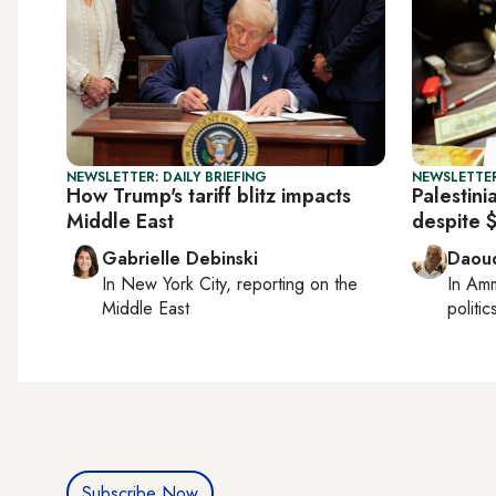
NEWSLETTER: DAILY BRIEFING
NEWSLETTER
How Trump's tariff blitz impacts
Palestini
Middle East
despite 
Gabrielle Debinski
Daoud
In
New York City
, reporting on
the
In
Am
Middle East
politic
Subscribe Now