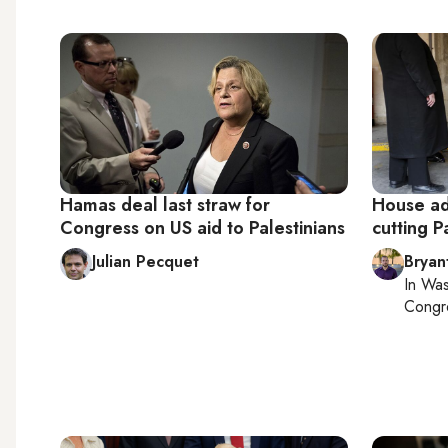
Hamas deal last straw for
House ad
Congress on US aid to Palestinians
cutting P
Julian Pecquet
Bryan
In
Was
Congr