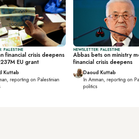
: PALESTINE
NEWSLETTER: PALESTINE
an financial crisis deepens
Abbas bets on ministry m
$237M EU grant
financial crisis deepens
 Kuttab
Daoud Kuttab
man
, reporting on
Palestinian
In
Amman
, reporting on
Pa
s
politics