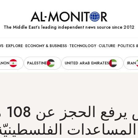
The Middle Eastʼs leading independent news source since 2012
WS
EXPLORE
ECONOMY & BUSINESS
TECHNOLOGY
CULTURE
POLITICS 
ANON
PALESTINE
UNITED ARAB EMIRATES
IRAN
الكون
المساعدات الفلسطينيّة