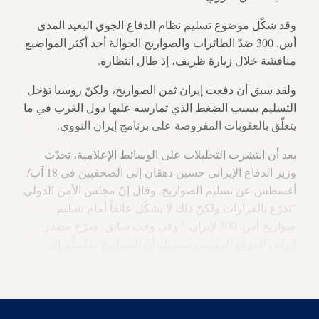
وقد شكّل موضوع تسليم نظام الدفاع الجوي البعيد المدى
أس. 300 ضدّ الطائرات والصواريخ الجوالة أحد أكثر المواضيع
مناقشة خلال زيارة ظريف، إذ طال انتظاره.
ولقد سبق أن دفعت إيران ثمن الصواريخ، ولكنّ روسيا تؤجل
التسليم بسبب الضغط الذي تمارسه عليها دول الغرب في ما
يتعلّق بالعقوبات المفروضة على برنامج إيران النووي.
بعد أن انتشرت التحليلات على الوسائط الإعلامية، تحدّث
وزير الدفاع الإيراني حسين دهقان إلى الصحفيين في 18 آب/
أغسطس عن تسليم الصواريخ. وقال إنّ مجلس الأمن الدولي
"تذرّع بالقرارات ولكنّ ذلك لا يشكّل عائقاً أمام تسليم
صواريخ أس. 300 لإيران." وفي وقت سابق، صرّح مصدر
إيراني للموقع الروسي سبوتنك أنّ الصواريخ ستُسلّم إلى
إيران في غضون 30 إلى 40 يوماً بعد توقيع الاتفاق النووي
الشامل.