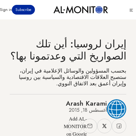
تجاوز
Click
Sign in
Subscribe
إلى
to
المحتوى
see
menu
الرئيسي
إيران لروسيا: أين تلك
الصواريخ التي وعدتمونا بها؟
بحسب المسؤولين والوسائل الإعلامية في إيران،
ستصبح العلاقات الاقتصادية والسياسية بين روسيا
وإيران أعمق بعد الاتفاق النووي.
Arash Karami
أغسطس 18, 2015
Add AL-
MONITOR
on Google