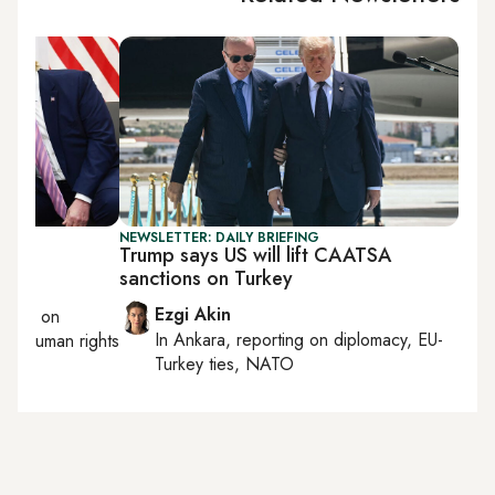
NEWSLETTER: DAILY BRIEFING
elp
Trump says US will lift CAATSA
sanctions on Turkey
Ezgi Akin
orting on
In
Ankara
, reporting on
diplomacy, EU-
ics, human rights
Turkey ties, NATO