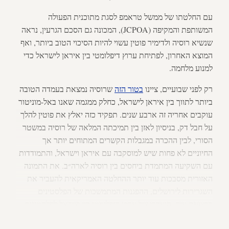
עם החלטתו של ממשל טראמפ לסגת מתוכנית הפעולה
המשותפת והמקיפה (JCPOA), המכונה גם הסכם הגרעין, נראה
שנשיא רוסיה ולדימיר פוטין עשוי להיות הסיכוי הטוב ביותר, ואף
המוצא האחרון, לפתיחת ערוץ דיפלומטי בין איראן לישראל כדי
למנוע מלחמה.
רק לפני שבועיים, ציינו
בטור
הזה
שרוסיה נמצאת בעמדה הטובה
ביותר לתווך בין איראן לישראל, כחלק ממגמה שאנו באל-מוניטור
עוקבים אחריה זה ארבע שנים. תפקיד כזה יאלץ את פוטין להלך
על חבל דק, בניסיון לאזן בין תמיכתה המלאה של רוסיה במשטר
הסורי, לבין ההכרה במגבלות הקשרים המתוחים יותר אך
החיוניים לא פחות שיש למוסקבה עם איראן וישראל, והתמודדות
עם השקיעה המתמדת ביחסים בין רוסיה לארה״ב. את התמונה
האזורית מסבכות עוד יותר ההחלטה האמריקאית להעביר את
השגרירות לירושלים, ההפגנות המתמשכות של הפלסטינים
ברצועת עזה, היעדרו של ערוץ דיפלומטי בין ישראל לפלסטינים,
וניצחונו של חיזבאללה בבחירות בלבנון.