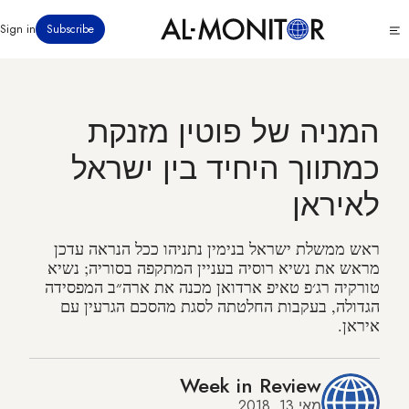
דילוג
Click
Sign in
Subscribe
לתוכן
to
העיקרי
see
menu
המניה של פוטין מזנקת
כמתווך היחיד בין ישראל
לאיראן
ראש ממשלת ישראל בנימין נתניהו ככל הנראה עדכן
מראש את נשיא רוסיה בעניין המתקפה בסוריה; נשיא
טורקיה רג׳פ טאיפ ארדואן מכנה את ארה״ב המפסידה
הגדולה, בעקבות החלטתה לסגת מהסכם הגרעין עם
איראן.
Week in Review
מאי 13, 2018