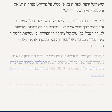
שישראל ידעה, לפחות באופן כללי, על פרויקט מנהרות חמאס
והסכנה לחיי תושבי הדרום?
לפי מקורות ביטחוניים, היו לישראל במשך שנים כל הסימנים
וההוכחות לכך שחמאס מבצע עבודות חפירה רחבות ומקיפות
לאורך הגבול. כלי טיס של צה"ל זיהו חפירות וכן ניסיונות להסתיר
פינוי כמויות עצומות של עפר שהוצאו מבטן האדמה באזורי
החפירות.
אבל לא רק סימנים והשערות היו בידי מערכת הביטחון אלא גם
מנהרות שנחשפו: בחודש מארס השנה
התגלתה מנהרה שנחפרה
מעזה לישראל
. באוקטובר 2013 חשף צה"ל
מנהרה ליד קיבוץ עין
השלושה
.
בראיון
לאל-מוניטור
מספר אפרים בראל, תושב היישוב נירים, על
כך שתושבי היישובים לאורך הגבול עם רצועת עזה, לא רק שמעו
וחשו חפירות המתבצעות מתחת לבתיהם, אלא אף גילו בעצמם
מנהרות תופת בתחומם. לטענתם, צה"ל לא עשה דבר בעניין.