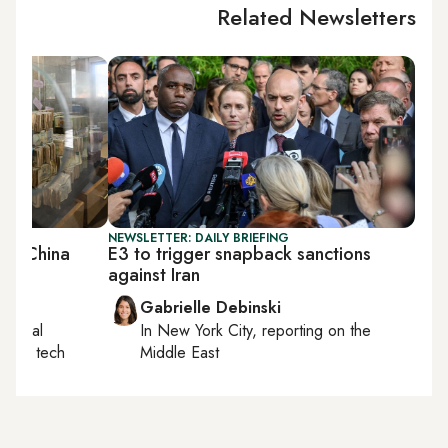
Related Newsletters
NEWSLETTER: DAILY BRIEFING
US, China
E3 to trigger snapback sanctions
against Iran
Gabrielle Debinski
egional
In
New York City
, reporting on
the
, AI, tech
Middle East