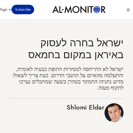
דילוג
Click
Sign in
Subscribe
לתוכן
to
העיקרי
see
menu
ישראל בחרה לעסוק
באיראן במקום בחמאס
ישראל לא התייחסה למנהרות התופת כבעיה לאומית,
והתעלמה מהאיום על תושבי הדרום. כעת צריך לשאול:
מדוע נתניהו התמקד בטהרן בשעה שמחבלים נערכו
לתקוף מעזה.
Shlomi Eldar