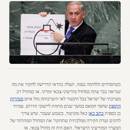
כשתסתיים הלחימה בעזה, תעלה בוודאי הדרישה לחקור את מה
שנראה כבר עתה כמחדל מודיעיני-צבאי ומדיני, או כמחדל רב
מערכתי של ישראל בכל הקשור לאי היערכותה מול איום
מנהרות
התופת
שחפר חמאס במשך שנים מתחת ליישובי הדרום. עמיתי
בן כספית
כתב כאן
באל-מוניטור
, בשבוע שעבר, שיש צורך
להקים ועדת חקירה ממלכתית שתחקור את המחדל המהדהד של
המערך המודיעיני הישראלי. האם היה זה מחדל צבאי, או