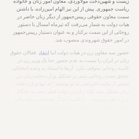
زیست و شهین‌دخت مولاوردی، معاون امور زنان و خانواده
ریاست جمهوری. پیش از این نیز الهام امین‌زاده، با داشتن
سمت معاون حقوقی رییس‌جمهور از دیگر زنان حاضر در
هیات دولت به شمار می‌رفت که تیرماه امسال با دستور
روحانی از این سمت برکنار و به عنوان دستیار رییس‌جمهور
در امور حقوق شهروندی منصوب شد.
حضور سه معاون زن در هیات دولت اما
انتقاد
فعالان حقوق
زنان در ایران را نسبت به عدم حضور حتا یک وزیر زن در
کابینه روحانی متوقف نکرد. آن‌ها با استناد به وعده انتخاباتی
محقق نشده روحانی مبنی بر تشکیل وزارت‌خانه زنان، در
بخشی از بیانیه اعتراضی به او نوشتند: "نه تنها وزارت‌خانه
زنان تشکیل نشد بلکه زنان در دولت فعلی حتی به جایگاه
وزارت هم نرسیدند… تا کابینه اعتدال همچنان مردانه باقی
بماند... چند ماه دیگر انتخابات دوازدهمین دوره
ریاست‌جمهوری ایران برگزار خواهد شد. قطعا بخش
عظیمی از رای‌دهندگان زنان خواهند بود. آیا قرار است این
بار نیز با وعده تشکیل وزارت‌خانه زنان، آنان را به پای
صندوق‌های رای دعوت کنید؟"