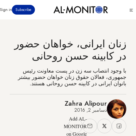
رفتن
Click
Sign in
Subscribe
به
to
محتوای
see
menu
اصلی
زنان ایرانی، خواهان حضور
در کابینه حسن روحانی
با وجود انتصاب سه زن در پست معاونت رئیس
جمهوری، فعالان حقوق زنان خواهان حضور بیشتر
بانوان ایرانی در کابینه حسن روحانی هستند.
Zahra Alipour
دسامبر 2, 2016
Add AL-
MONITOR
on Google