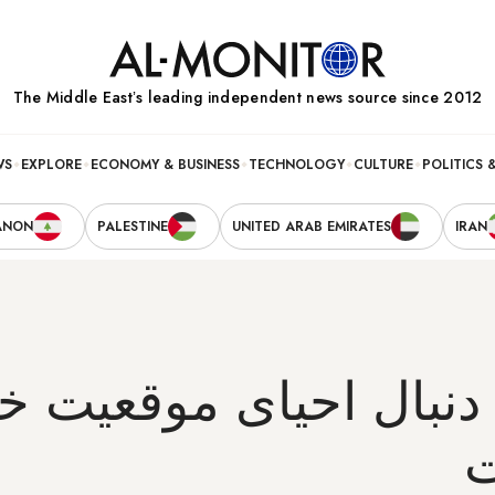
The Middle Eastʼs leading independent news source since 2012
WS
EXPLORE
ECONOMY & BUSINESS
TECHNOLOGY
CULTURE
POLITICS 
ANON
PALESTINE
UNITED ARAB EMIRATES
IRAN
دنبال احیای موقعیت خو