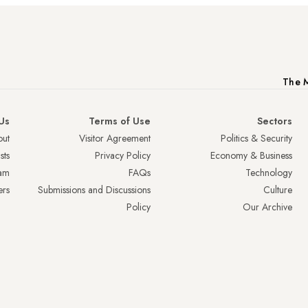
The M
Us
Terms of Use
Sectors
ut
Visitor Agreement
Politics & Security
sts
Privacy Policy
Economy & Business
am
FAQs
Technology
ers
Submissions and Discussions
Culture
Policy
Our Archive