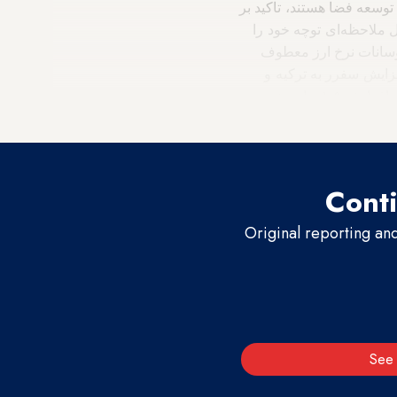
وسعه فضا هستند، تاکید بر
ل ملاحظه‌ای توچه خود را
نوسانات نرخ ارز معطوف
یش سفرر به ترکیه و
شهرآنتالیا) با حجم بیش از ۳ میلیون بازدید کننده تنها در سال ۲۰۱۴ می توان گفت این روند شاهد یک افزایش ۱.۵ براری نسبت
Conti
Original reporting an
See 