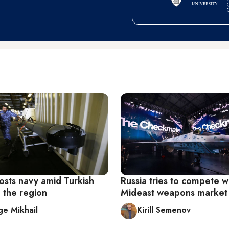
osts navy amid Turkish
Russia tries to compete wi
n the region
Mideast weapons market
e Mikhail
Kirill Semenov