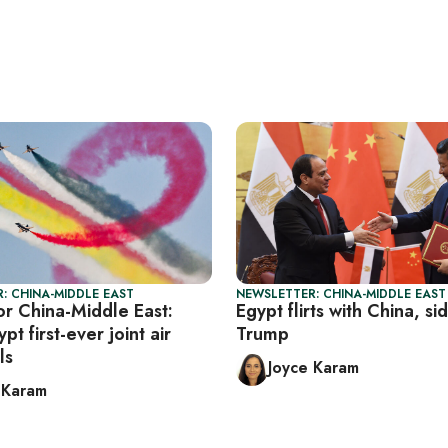
: CHINA-MIDDLE EAST
NEWSLETTER: CHINA-MIDDLE EAST
or China-Middle East:
Egypt flirts with China, s
pt first-ever joint air
Trump
ls
Joyce Karam
 Karam