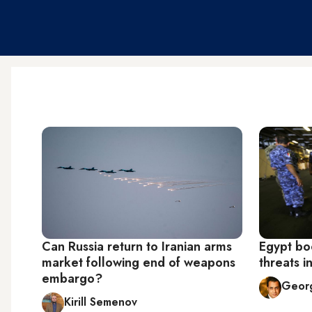
Can Russia return to Iranian arms
Egypt bo
market following end of weapons
threats i
embargo?
Georg
Kirill Semenov