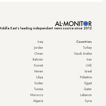
iddle Eastʼs leading independent news source since 2012
Iraq
Countries
Jordan
Turkey
Oman
Saudi Arabia
Bahrain
Iran
Kuwait
UAE
Yemen
Israel
Libya
Palestine
Sudan
Egypt
Tunisia
Qatar
Morocco
Lebanon
Algeria
Syria