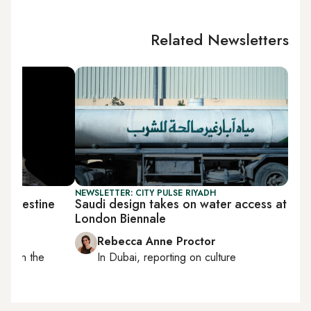
Related Newsletters
NEWSLETTER: CITY PULSE RIYADH
 Palestine
Saudi design takes on water access at
London Biennale
Rebecca Anne Proctor
ting on
the
In
Dubai
, reporting on
culture