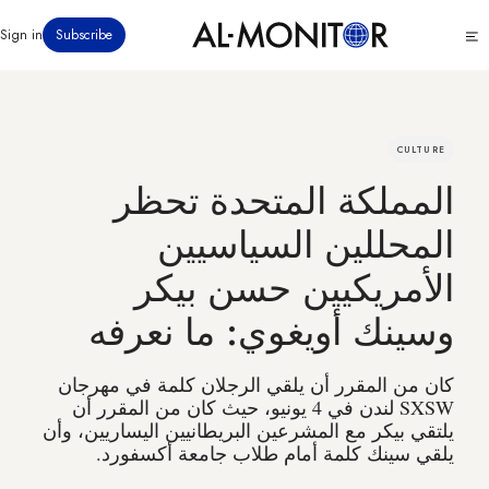
تجاوز
Click
Sign in
Subscribe
إلى
to
المحتوى
see
menu
الرئيسي
CULTURE
المملكة المتحدة تحظر
المحللين السياسيين
الأمريكيين حسن بيكر
وسينك أويغوي: ما نعرفه
كان من المقرر أن يلقي الرجلان كلمة في مهرجان
SXSW لندن في 4 يونيو، حيث كان من المقرر أن
يلتقي بيكر مع المشرعين البريطانيين اليساريين، وأن
يلقي سينك كلمة أمام طلاب جامعة أكسفورد.