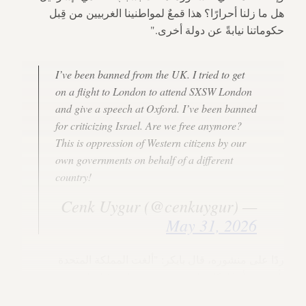
هل ما زلنا أحرارًا؟ هذا قمعٌ لمواطنينا الغربيين من قِبل
حكوماتنا نيابةً عن دولة أخرى."
I’ve been banned from the UK. I tried to get
on a flight to London to attend SXSW London
and give a speech at Oxford. I’ve been banned
for criticizing Israel. Are we free anymore?
This is oppression of Western citizens by our
own governments on behalf of a different
country!
— Cenk Uygur (@cenkuygur)
May 31, 2026
ردًا على منشوره، قال بايكر: "ألغت المملكة المتحدة
تأشيرتي أيضًا. كل ذلك بتحريض من إسرائيل. الغرب يخون
"القيم الليبرالية" لصالح حكومة أجنبية فاشية ترتكب الإبادة