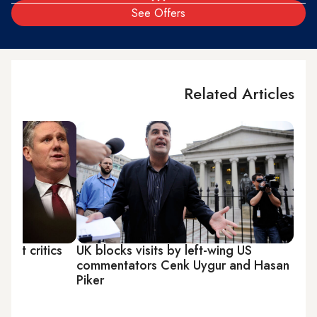
See Offers
Related Articles
k at critics
UK blocks visits by left-wing US
e
commentators Cenk Uygur and Hasan
Piker