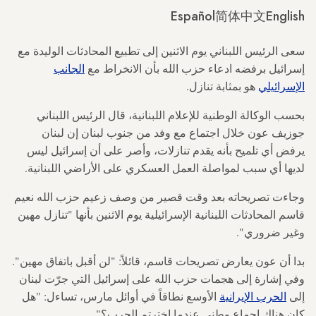
Español
简体中文
English
سعى الرئيس اللبناني يوم الاثنين إلى تطبيع المحادثات الوليدة مع
إسرائيل برفضه ادعاء حزب الله بأن الانخراط مع
الجانب
الإسرائيلي
هو بمثابة تنازل.
بحسب الوكالة الوطنية للإعلام اللبنانية، قال الرئيس اللبناني
جوزيف عون خلال اجتماع مع وفد من جنوب لبنان إن لبنان
يرفض أي تلميح بأنه يقدم تنازلات، وأصر على أن إسرائيل ليس
لديها أي سبب لمواصلة العمل العسكري على الأراضي اللبنانية.
وجاءت تصريحاته بعد وقت قصير من وصف زعيم حزب الله نعيم
قاسم المحادثات اللبنانية الإسرائيلية يوم الاثنين بأنها "تنازل مهين
وغير ضروري".
بدا أن عون يعارض تصريحات قاسم، قائلاً: "لن أقبل باتفاق مهين".
وفي إشارة إلى هجمات حزب الله على إسرائيل التي جرّت لبنان
إلى
الحرب الإيرانية
الأوسع نطاقاً في أوائل مارس، تساءل: "هل
كان هناك إجماع وطني عندما اخترتم الحرب؟"