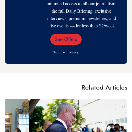
unlimited access to all our journalism,
the full Daily Briefing, exclusive
interviews, premium newsletters, and
live events — for less than $2/week.
See Offers
Email
Address
Terms
and
Privacy
Related Articles