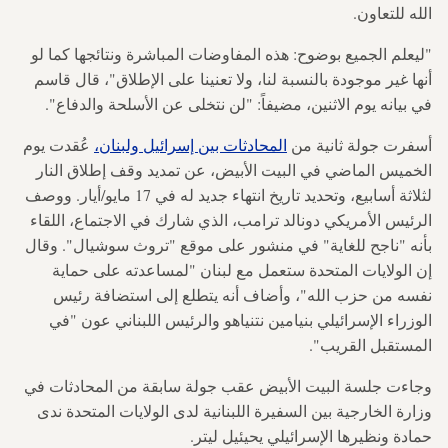
الله للتعاون.
"ليعلم الجميع بوضوح: هذه المفاوضات المباشرة ونتائجها كما لو
أنها غير موجودة بالنسبة لنا، ولا تعنينا على الإطلاق"، قال قاسم
في بيانه يوم الاثنين، مضيفاً: "لن نتخلى عن الأسلحة والدفاع".
أسفرت جولة ثانية من
المحادثات بين إسرائيل ولبنان،
عُقدت يوم
الخميس الماضي في البيت الأبيض، عن تمديد وقف إطلاق النار
لثلاثة أسابيع، وتحديد تاريخ انتهاء جديد له في 17 مايو/أيار. ووصف
الرئيس الأمريكي دونالد ترامب، الذي شارك في الاجتماع، اللقاء
بأنه "ناجح للغاية" في منشور على موقع "تروث سوشيال". وقال
إن الولايات المتحدة ستعمل مع لبنان "لمساعدته على حماية
نفسه من حزب الله"، وأضاف أنه يتطلع إلى استضافة رئيس
الوزراء الإسرائيلي بنيامين نتنياهو والرئيس اللبناني عون "في
المستقبل القريب".
وجاءت جلسة البيت الأبيض عقب جولة سابقة من المحادثات في
وزارة الخارجية بين السفيرة اللبنانية لدى الولايات المتحدة ندى
حمادة ونظيرها الإسرائيلي يحيئيل ليتر.