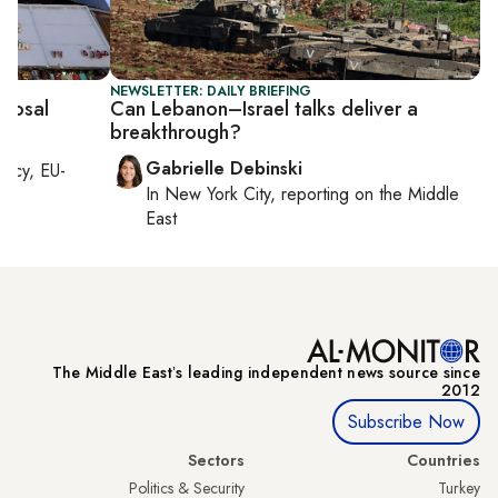
NEWSLETTER: DAILY BRIEFING
oposal
Can Lebanon–Israel talks deliver a
breakthrough?
Gabrielle Debinski
macy, EU-
In
New York City
, reporting on
the Middle
East
The Middle Eastʼs leading independent news source since
2012
Subscribe Now
Sectors
Countries
Politics & Security
Turkey