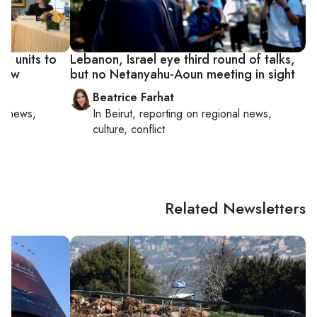
y units to
Lebanon, Israel eye third round of talks,
know
but no Netanyahu-Aoun meeting in sight
Beatrice Farhat
al news,
In
Beirut
, reporting on
regional news,
culture, conflict
Related Newsletters