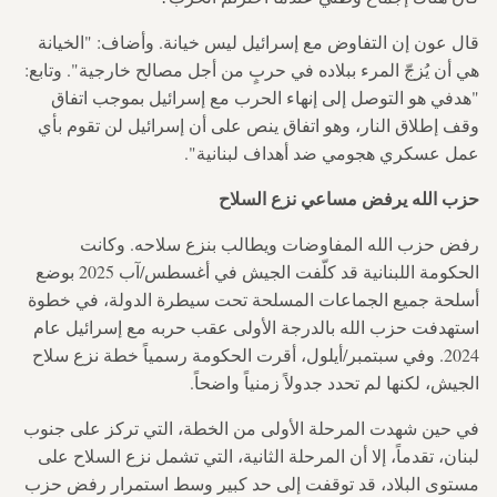
قال عون إن التفاوض مع إسرائيل ليس خيانة. وأضاف: "الخيانة
هي أن يُزجّ المرء ببلاده في حربٍ من أجل مصالح خارجية". وتابع:
"هدفي هو التوصل إلى إنهاء الحرب مع إسرائيل بموجب اتفاق
وقف إطلاق النار، وهو اتفاق ينص على أن إسرائيل لن تقوم بأي
عمل عسكري هجومي ضد أهداف لبنانية".
حزب الله يرفض مساعي نزع السلاح
رفض حزب الله المفاوضات ويطالب بنزع سلاحه. وكانت
الحكومة اللبنانية قد كلّفت الجيش في أغسطس/آب 2025 بوضع
أسلحة جميع الجماعات المسلحة تحت سيطرة الدولة، في خطوة
استهدفت حزب الله بالدرجة الأولى عقب حربه مع إسرائيل عام
2024. وفي سبتمبر/أيلول، أقرت الحكومة رسمياً خطة نزع سلاح
الجيش، لكنها لم تحدد جدولاً زمنياً واضحاً.
في حين شهدت المرحلة الأولى من الخطة، التي تركز على جنوب
لبنان، تقدماً، إلا أن المرحلة الثانية، التي تشمل نزع السلاح على
مستوى البلاد، قد توقفت إلى حد كبير وسط استمرار رفض حزب