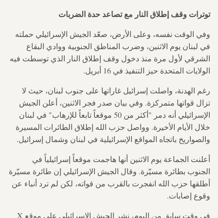
توترات وقف إطلاق النار مع تصاعد حدة الضربات
وفي الوقت نفسه، وعلى الأرض، صعّد الجيش الإسرائيلي حملته
في لبنان يوم الاثنين، وضرب المناطق الجنوبية ووادي البقاع
الشرقي لأول مرة منذ دخول وقف إطلاق النار الذي توسطت فيه
الولايات المتحدة حيز التنفيذ في 16 أبريل.
رغم الهدنة، واصلت إسرائيل غاراتها على جنوب لبنان، حيث لا
تزال قواتها متمركزة. وفي بيان صدر فجر الاثنين، أعلن الجيش
الإسرائيلي أنه دمر "أكثر من 50 موقعاً تابعاً للإرهاب" في لبنان
خلال الأيام الأخيرة. وواصل حزب الله إطلاق الطائرات المسيرة
والصواريخ باتجاه المواقع الإسرائيلية في لبنان وشمال إسرائيل.
أعلنت الجماعة يوم الاثنين أنها هاجمت موقعاً إسرائيلياً في
الجنوب بطائرة مسيّرة. وقال الجيش الإسرائيلي إن طائرة مسيّرة
أطلقها حزب الله انفجرت بالقرب من قواته، لكن لم ترد أنباء عن
وقوع إصابات.
في وقت سابق من اليوم، نشر الجيش الإسرائيلي على موقع X