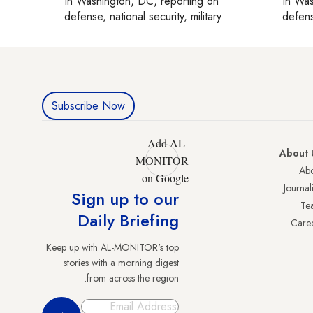
In
Washington, DC
, reporting on
In
Was
defense, national security, military
defense
Subscribe Now
Add AL-
About 
MONITOR
Abo
on Google
Journali
Sign up to our
Te
Daily Briefing
Care
Keep up with AL-MONITOR's top
stories with a morning digest
from across the region.
Sign Up