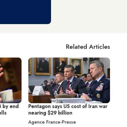
Related Articles
B by end
Pentagon says US cost of Iran war
lls
nearing $29 billion
Agence France-Presse