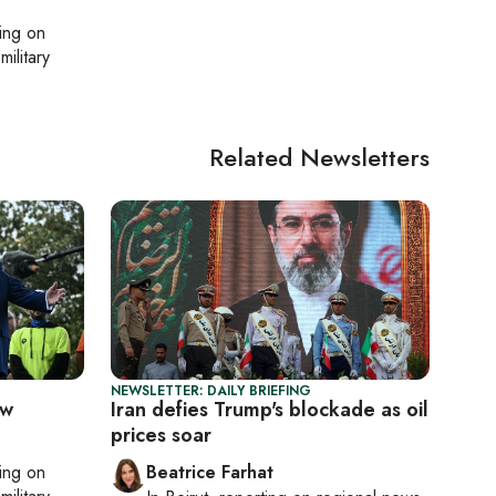
ting on
military
Related Newsletters
NEWSLETTER: DAILY BRIEFING
ow
Iran defies Trump's blockade as oil
prices soar
ting on
Beatrice Farhat