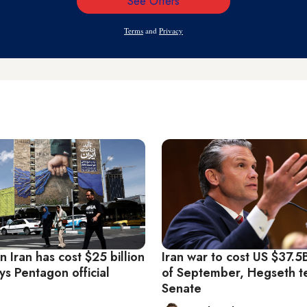
See Offers
Email
Address
Terms
and
Privacy
in Iran has cost $25 billion
Iran war to cost US $37.5
ays Pentagon official
of September, Hegseth te
Senate