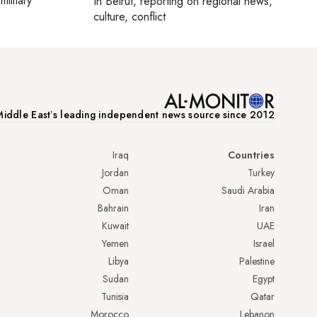
military
In
Beirut
, reporting on
regional news,
culture, conflict
iddle Eastʼs leading independent news source since 2012
Iraq
Countries
Jordan
Turkey
Oman
Saudi Arabia
Bahrain
Iran
Kuwait
UAE
Yemen
Israel
Libya
Palestine
Sudan
Egypt
Tunisia
Qatar
Morocco
Lebanon