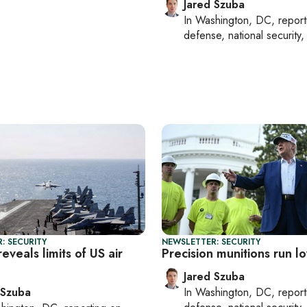
Jared Szuba
In
Washington, DC
, repor
defense, national security, 
: SECURITY
NEWSLETTER: SECURITY
reveals limits of US air
Precision munitions run l
Jared Szuba
 Szuba
In
Washington, DC
, repor