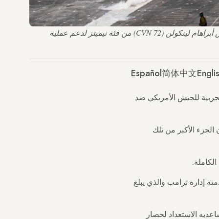
في هذه الصورة التي قدمتها البحرية الأمريكية، انطلقت طائرتان من طراز F/A-18 سوبر هورنت من سطح حاملة الطائرات يو إس إس أبراهام لينكولن (CVN 72) من فئة نيميتز لدعم عملية
Español
简体中文
Engli
لحربية للجيش الأمريكي ضد
الجزء الأكبر من تلك
الكاملة.
ته إدارة ترامب والذي يبلغ
عديه الاستعداد لحصار