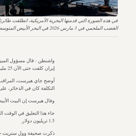
الغضب الملحمي في 3 مارس 2026 في البحر الأبيض المتوسط. — البحرية الأمريكية عبر صور غيتي
واشنطن - قال مسؤول الميزان
إيران كلفت حتى الآن 25 مليار دولار.
أوضح جاي هيرست، المراقب ال
التكلفة كان في الذخائر، على
وقال هيرست إن البيت الأبيض 
جاء هذا التعليق في الوقت ال
1.5 تريليون دولار.
ذكرت صحيفة وول ستريت جورنا