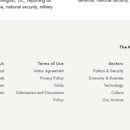
defense, national security, 
hington, DC
, reporting on
, national security, military
The M
Us
Terms of Use
Sectors
ut
Visitor Agreement
Politics & Security
sts
Privacy Policy
Economy & Business
am
FAQs
Technology
ers
Submissions and Discussions
Culture
Policy
Our Archive