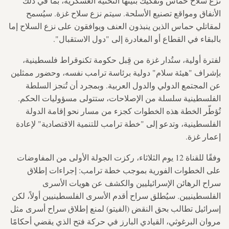
نزع سلاح حماس وتفكيك بنيتها التحتية العسكرية، بما في ذلك
الأنفاق ومواقع تصنيع الأسلحة. سيتم نزع سلاح غزة. سيُسمح
لمقاتلي حماس الذين ينبذون العنف ويوافقون على نزع السلاح إما
بالبقاء في القطاع أو المغادرة إلى "دول الاستقبال".
لفترة أولية، ستُدار غزة من قِبل حكومة تكنوقراط فلسطينية،
بإشراف "هيئة سلام" دولية برئاسة ترامب نفسه، وحضور ممثلين
عن المجتمع الدولي والدول العربية. وبمجرد أن تُنجز السلطة
الفلسطينية سلسلة من الإصلاحات، ستتولى مسؤوليات الحكم.
تُؤطّر الخطة هذه الخطوات كجزء من مسار نحو إقامة الدولة
الفلسطينية، وتدعو إلى "خطة ترامب للتنمية الاقتصادية" لإعادة
إعمار غزة.
وفقًا للقناة 12 يوم الثلاثاء، ركزت الجولة الأولى من المفاوضات
على الخطوات الفورية بموجب خطة ترامب: إجراءات إطلاق
سراح الرهائن الإسرائيليين والكشف عن هويات الأسرى
الفلسطينيين. سيُطلق سراح أقدم الأسرى الفلسطينيين أولاً، لكن
إسرائيل تطالب بحق النقض (الفيتو) لمنع إطلاق سراح أسرى مثل
مروان البرغوثي، القيادي البارز في حركة فتح الذي يقضي أحكامًا