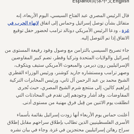
Español
简体中文
English
قال الرئيس المصري عبد الفتاح السيسي، اليوم الأربعاء، إنه
متفائل بشأن توصل إسرائيل وحماس إلى اتفاق
لإنهاء الحرب في
غزة
، ودعا الرئيس الأمريكي دونالد ترامب لحضور حفل توقيع
الاتفاق إذا تم التوصل إليه.
جاء تصريح السيسي بالتزامن مع وصول وفود رفيعة المستوى من
إسرائيل والولايات المتحدة وتركيا وقطر، تضم كبير المفاوضين
الإسرائيليين رون ديرمر، والمبعوث الأمريكي ستيف ويتكوف،
وصهر ترامب ومستشاره جاريد كوشنر، ورئيس الوزراء القطري
الشيخ محمد بن عبد الرحمن آل ثاني، ورئيس المخابرات التركية
إبراهيم كالين، إلى منتجع شرم الشيخ المصري، حيث تُجرى
المفاوضات. وقد أشار وجودهم إلى تقدم في المحادثات التي
انطلقت يوم الاثنين من قِبل فرق مهنية من مستوى أدنى.
أعلنت حماس يوم الأربعاء أنها زودت إسرائيل بقائمة بأسماء
الأسرى الفلسطينيين الذين تطالب بإطلاق سراحهم مقابل إطلاق
سراح رهائن إسرائيليين محتجزين في غزة. وجاء في بيان نشره