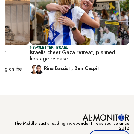
NEWSLETTER: ISRAEL
day
Israelis cheer Gaza retreat, planned
hostage release
Rina Bassist
,
Ben Caspit
rting on
the
The Middle Eastʼs leading independent news source since
2012