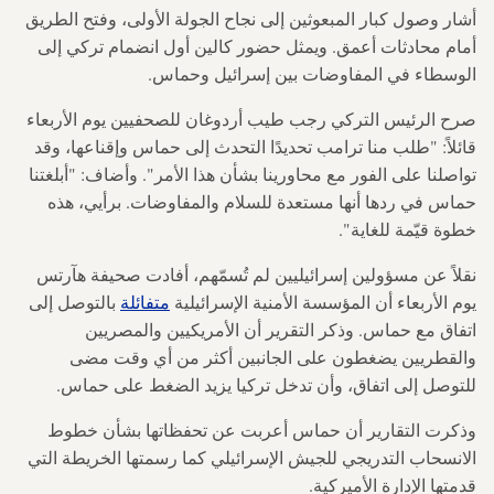
أشار وصول كبار المبعوثين إلى نجاح الجولة الأولى، وفتح الطريق
أمام محادثات أعمق. ويمثل حضور كالين أول انضمام تركي إلى
الوسطاء في المفاوضات بين إسرائيل وحماس.
صرح الرئيس التركي رجب طيب أردوغان للصحفيين يوم الأربعاء
قائلاً: "طلب منا ترامب تحديدًا التحدث إلى حماس وإقناعها، وقد
تواصلنا على الفور مع محاورينا بشأن هذا الأمر". وأضاف: "أبلغتنا
حماس في ردها أنها مستعدة للسلام والمفاوضات. برأيي، هذه
خطوة قيّمة للغاية".
نقلاً عن مسؤولين إسرائيليين لم تُسمّهم، أفادت صحيفة هآرتس
يوم الأربعاء أن المؤسسة الأمنية الإسرائيلية
متفائلة
بالتوصل إلى
اتفاق مع حماس. وذكر التقرير أن الأمريكيين والمصريين
والقطريين يضغطون على الجانبين أكثر من أي وقت مضى
للتوصل إلى اتفاق، وأن تدخل تركيا يزيد الضغط على حماس.
وذكرت التقارير أن حماس أعربت عن تحفظاتها بشأن خطوط
الانسحاب التدريجي للجيش الإسرائيلي كما رسمتها الخريطة التي
قدمتها الإدارة الأميركية.