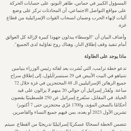
المسؤول الكبير في حماس، طاهر النونو، على حسابات الحركة
على مواقع التواصل الاجتماعي، أن المحادثات تركز على وضع
آليات لإنهاء الحرب وضمان انسحاب القوات الإسرائيلية من قطاع
غزة.
وأضاف البيان أن "الوسطاء يبذلون جهودا كبيرة لإزالة كل العوائق
أمام تنفيذ وقف إطلاق النار، وهناك روح تفاؤلية لدى الجميع".
ماذا يوجد على الطاولة
تدعو خطة ترامب، التي نُشرت بعد لقائه رئيس الوزراء بنيامين
نتنياهو في البيت الأبيض في 29 سبتمبر/أيلول، إلى إطلاق سراح
جميع الرهائن الإسرائيليين الـ 48 المحتجزين في غزة خلال 72
ساعة. وتُقدّر إسرائيل أن حوالي 20 منهم لا يزالون على قيد
الحياة. في المقابل، ستُفرج إسرائيل عن 250 فلسطينيًا يقضون
أحكامًا بالسجن المؤبد، و1700 غزّي محتجزين حتى 7 أكتوبر/
تشرين الأول 2023 أو بعده، بمن فيهم جميع النساء والقاصرين.
تتضمن الخطة انسحابًا عسكريًا إسرائيليًا تدريجيًا من القطاع. سيتم