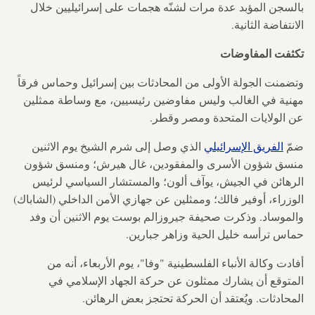
بالسجن المؤبد عدة مرات لشنّه هجمات على إسرائيليين خلال
الانتفاضة الثانية.
تكثفت المفاوضات
وتضمنت الجولة الأولى من المحادثات بين إسرائيل وحماس فرقاً
مهنية في الغالب وليس مفاوضين رئيسيين، مع وساطة ممثلين
عن الولايات المتحدة ومصر وقطر.
ضمّ
الفريق الإسرائيلي
الذي وصل إلى شرم الشيخ يوم الاثنين
منسق شؤون الأسرى والمفقودين، غال هيرش؛ ومنسق شؤون
الرهائن في الجيش، يوآف ألون؛ والمستشار السياسي لرئيس
الوزراء، أوفير فالك؛ وممثلين عن جهازي الأمن الداخلي (الشاباك)
والموساد. وذكرت صحيفة جيروزالم بوست يوم الاثنين أن وفد
حماس ترأسه خليل الحية وزاهر جبارين.
أفادت وكالة الأنباء الفلسطينية "وفا"، يوم الأربعاء، أنه من
المتوقع أن يشارك ممثلون عن حركة الجهاد الإسلامي في
المحادثات. ويُعتقد أن الحركة تحتجز بعض الرهائن.