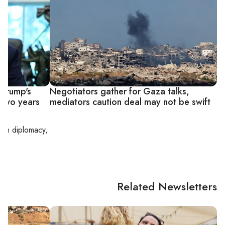
 Trump's
Negotiators gather for Gaza talks,
 two years
mediators caution deal may not be swift
g on
diplomacy,
Related Newsletters