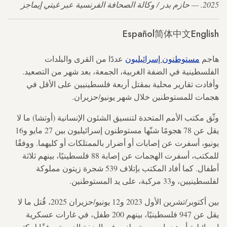
2025. — حازم بدر / وكالة الصحافة الفرنسية عبر غيتي إيماجز
Español
简体中文
English
هاجم
مستوطنون إسرائيليون
عددًا من القرى والبلدات
الفلسطينية في الضفة الغربية، الجمعة، بعد شهر من التصعيد.
وأفادت تقارير محلية بمقتل أربعة فلسطينيين على الأقل في
هجمات للمستوطنين خلال شهر يونيو/حزيران.
وثّق مكتب الأمم المتحدة لتنسيق الشئون الإنسانية (أوتشا) ما لا
يقل عن 78 هجومًا شنّها مستوطنون إسرائيليون بين 27 مايو و16
يونيو، أسفرت عن إصابات أو أضرار بالممتلكات أو كليهما. ووفقًا
للمكتب، أسفرت الهجمات عن إصابة 88 فلسطينيًا، بينهم ثلاثة
أطفال. كما أفاد المكتب بإتلاف 539 شجرة زيتون مملوكة
لفلسطينيين، و33 مركبة، على يد المستوطنين.
بين أكتوبر/تشرين الأول 2023 و12 يونيو/حزيران 2025، قُتل ما لا
يقل عن 947 فلسطينيًا، بينهم 200 طفل، في غارات عسكرية
إسرائيلية أو هجمات مستوطنين في الضفة الغربية، وفقًا لمكتب