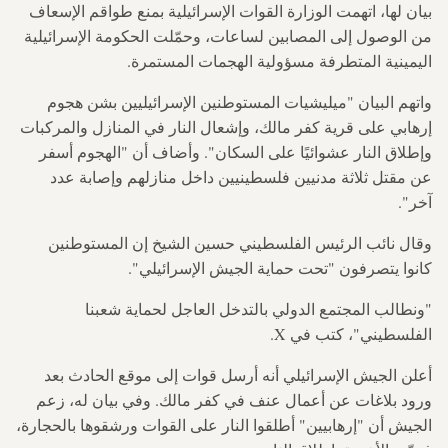
بيان لها، اتهمت الوزارة القوات الإسرائيلية بمنع طواقم الإسعاف
من الوصول إلى المصابين لساعات، وحمّلت الحكومة الإسرائيلية
اليمينية المتطرفة مسؤولية الهجمات المستمرة.
واتهم البيان "ميليشيات المستوطنين الإسرائيليين بشن هجوم
إرهابي على قرية كفر مالك، وإشعال النار في المنازل والمركبات
وإطلاق النار عشوائيًا على السكان". وأضاف أن "الهجوم أسفر
عن مقتل ثلاثة مدنيين فلسطينيين داخل منازلهم وإصابة عدد
آخر".
وقال نائب الرئيس الفلسطيني حسين الشيخ إن المستوطنين
كانوا يتصرفون "تحت حماية الجيش الإسرائيلي".
"ونطالب المجتمع الدولي بالتدخل العاجل لحماية شعبنا
الفلسطيني"، كتب في X.
أعلن الجيش الإسرائيلي أنه أرسل قوات إلى موقع الحادث بعد
ورود بلاغات عن أعمال عنف في كفر مالك. وفي بيان له، زعم
الجيش أن "إرهابيين" أطلقوا النار على القوات ورشقوها بالحجارة،