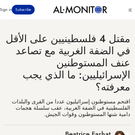
تجاوز
Click
Sign in
Subscribe
إلى
to
المحتوى
see
menu
الرئيسي
مقتل 4 فلسطينيين على الأقل
في الضفة الغربية مع تصاعد
عنف المستوطنين
الإسرائيليين: ما الذي يجب
معرفته؟
اقتحم مستوطنون إسرائيليون عددا من القرى والبلدات
الفلسطينية في الضفة الغربية، عقب سلسلة هجمات
دامية شنها المستوطنون وقوات الجيش.
Beatrice Farhat