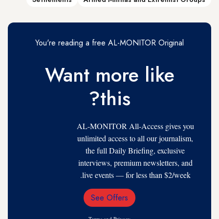
You're reading a free AL-MONITOR Original
Want more like
this?
AL-MONITOR All-Access gives you
unlimited access to all our journalism,
the full Daily Briefing, exclusive
interviews, premium newsletters, and
live events — for less than $2/week.
See Offers
Email
Address
Terms
and
Privacy