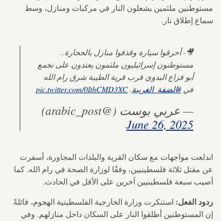
مستوطنين ملثمين يشعلون النار في مركبات ومنازل، وسط
سماع إطلاق نار.
🎥- أحرقوا سيارة وقذفوا منازل بالحجارة..
مستوطنون إسرائيليون ملثمون يعتدون على تجمع
أبو فزاع البدوي قرب قرية الطيبة شرق رام الله
في
#الضفة_الغربية
.
pic.twitter.com/0IthCMD3XC
— عربي بوست (@arabic_post)
June 26, 2025
اندلعت مواجهات مع سكان القرية والبلدات المجاورة، أسفرت
عن مقتل ثلاثة فلسطينيين، وفقًا لوزارة الصحة في رام الله. كما
أصيب سبعة فلسطينيين آخرين على الأقل في الحادث.
ردود الفعل:
استنكرت وزارة الخارجية الفلسطينية الهجوم، قائلةً
إن المستوطنين أطلقوا النار على السكان داخل منازلهم. وفي