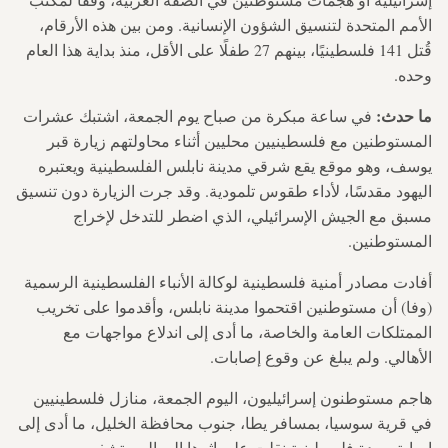
الأمم المتحدة لتنسيق الشؤون الإنسانية. ومن بين هذه الأرقام،
قُتل 141 فلسطينيًا، بينهم 27 طفلًا على الأقل، منذ بداية هذا العام
وحده.
ما حدث:
في ساعة مبكرة من صباح يوم الجمعة، اشتبك عشرات
المستوطنين مع فلسطينيين محليين أثناء محاولتهم زيارة قبر
يوسف، وهو موقع يقع شرقي مدينة نابلس الفلسطينية ويعتبره
اليهود مقدسًا، لأداء طقوس تلمودية. وقد جرت الزيارة دون تنسيق
مسبق مع الجيش الإسرائيلي، الذي اضطر للتدخل لإخراج
المستوطنين.
أفادت مصادر أمنية فلسطينية لوكالة الأنباء الفلسطينية الرسمية
(وفا) أن مستوطنين اقتحموا مدينة نابلس، وأقدموا على تخريب
الممتلكات العامة والخاصة، ما أدى إلى اندلاع مواجهات مع
الأهالي. ولم يبلغ عن وقوع إصابات.
هاجم مستوطنون إسرائيليون، اليوم الجمعة، منازل فلسطينيين
في قرية سوسيا، بمسافر يطا، جنوب محافظة الخليل، ما أدى إلى
إصابة سيدة فلسطينية نقلت على إثرها إلى المستشفى.