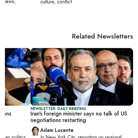
al news,
culture, conflict
Related Newsletters
NEWSLETTER: DAILY BRIEFING
epens
Iran's foreign minister says no talk of US
negotiations restarting
Adam Lucente
inian politics
In
New York City
, reporting on
regional