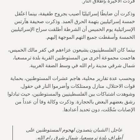
فردّت الأخيرة بإطلاق النار.
وذكرت أن ضابطًا إسرائيليًا أصيب بجروح طفيفة، بينما اعتُقل
خمسة إسرائيليين بتهمة الحرق العمد. وذكرت صحيفة هآرتس
الإسرائيلية يوم الخميس أن الشرطة أطلقت سراح الإسرائيليين
الخمسة وأسقطت جميع التهم الموجهة إليهم.
بينما كان الفلسطينيون يشيعون عزاءهم في كفر مالك الخميس،
هاجمت مجموعة أخرى من المستوطنين القرية
بلدة ترمسعيا،
شمال شرقي مدينة رام الله في وسط الضفة الغربية.
وبحسب عدة تقارير محلية، هاجم عشرات المستوطنين، بحماية
قوات الاحتلال، منازل وممتلكات وأضرموا النار في حقول.
وشوهدت اشتباكات بين الفلسطينيين والمستوطنين، حيث تبادلوا
رشق بعضهم البعض بالحجارة. وذكرت وكالة وفا أن عدداً من
الإصابات سُجِّلت، دون تحديد أعدادها.
عاجل | الشبان يتصدون لهجوم المستوطنين على
أطراف بلدة ترمسعيا، شمال شرق رام الله.