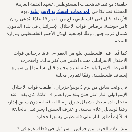
خلفية:
مع تصاعد هجمات المستوطنين، تشهد الضفة الغربية
المحتلة تصاعدًا في
المداهمات العسكرية الإسرائيلية
. يوم
الأربعاء، قُتل فتى فلسطيني يبلغ من العمر 15 عامًا، يُدعى ريان
تامر حوشية، برصاص قوات الاحتلال الإسرائيلي في بلدة اليامون،
شمال غرب جنين، وفقًا لجمعية الهلال الأحمر الفلسطيني ووزارة
الصحة.
كما قُتل فتى فلسطيني يبلغ من العمر 14 عامًا برصاص قوات
الاحتلال الإسرائيلي مساء الاثنين في كفر مالك. واحتجزت
الشرطة الإسرائيلية جثته لفترة وجيزة قبل تسليمها إلى سيارة
إسعاف فلسطينية، وفقًا لتقارير محلية.
في وقت سابق من يوم 2 يونيو/حزيران، أطلقت قوات الاحتلال
الإسرائيلي النار على فتىً يبلغ من العمر 14 عامًا، كان يقف عند
مدخل بلدة سنجل، شمال شرق رام الله، فقتلته دون سابق إنذار،
وفقًا لوسائل إعلام محلية. واعترف الجيش الإسرائيلي بالحادثة،
قائلاً إنه أطلق النار على فلسطيني رشق الحجارة.
منذ اندلاع الحرب بين حماس وإسرائيل في قطاع غزة في 7