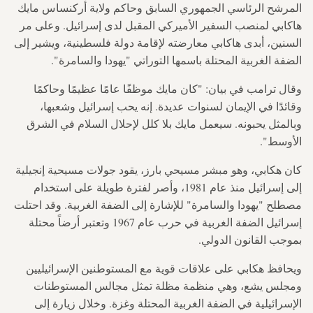
المرشح الرئاسي الجمهوري السابق وحاكم ولاية أركنساس مايك
هاكابي لمنصب السفير الأميركي المقبل لدى إسرائيل. وعلى مر
السنين، أبدى هاكابي معارضته لإقامة دولة فلسطينية، ويشير إلى
الضفة الغربية المحتلة باسمها التوراتي "يهودا والسامرة".
وقال ترامب في بيان: "كان مايك موظفًا عامًا عظيمًا وحاكمًا
وقائدًا في الإيمان لسنوات عديدة. إنه يحب إسرائيل وشعبها،
وبالمثل يحبونه. سيعمل مايك بلا كلل لإحلال السلام في الشرق
الأوسط".
كان هكابي، وهو مبشر مسيحي بارز، يقود جولات مسيحية إنجيلية
إلى إسرائيل منذ عام 1981، وأصر لفترة طويلة على استخدام
مصطلح "يهودا والسامرة" للإشارة إلى الضفة الغربية. وقد احتلت
إسرائيل الضفة الغربية في حرب عام 1967 وتعتبر أرضاً محتلة
بموجب القانون الدولي.
ويحافظ هكابي على علاقات قوية مع المستوطنين الإسرائيليين
ومجلس يشع، وهي منظمة مظلة تمثل مجالس المستوطنات
الإسرائيلية في الضفة الغربية المحتلة وغزة. وخلال زيارة إلى