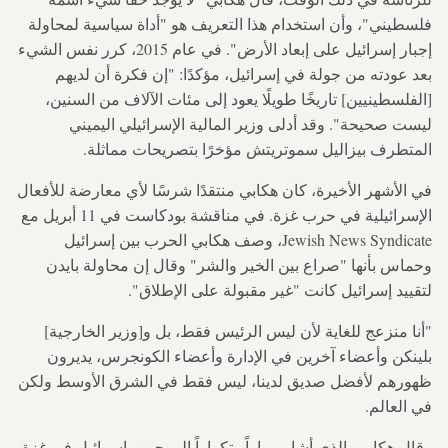
فلسطيني"، وأن استخدام هذا التعريف هو "أداة سياسية لمحاولة
إجبار إسرائيل على إبعاد الأرض". في عام 2015، كرر نفس الشيء
بعد عودته من جولة في إسرائيل، مؤكدًا: "إن فكرة أن لديهم
[الفلسطينيين] تاريخًا طويلًا يعود إلى مئات الآلاف من السنين،
ليست صحيحة". وقد أدلى وزير المالية الإسرائيلي اليميني
المتطرف بيزاليل سموتريتش مؤخرًا بتصريحات مماثلة.
في الأشهر الأخيرة، كان هكابي منتقدًا شرسًا لأي معارضة للأفعال
الإسرائيلية في حرب غزة. في مناقشة بودكاست في 11 أبريل مع
Jewish News Syndicate، وصف هكابي الحرب بين إسرائيل
وحماس بأنها "صراع بين الخير والشر" وقال إن محاولة بايدن
لتقييد إسرائيل كانت "غير مقبولة على الإطلاق".
"أنا منزعج للغاية لأن ليس الرئيس فقط، بل و[وزير الخارجية]
بلينكن وأعضاء آخرين في الإدارة وأعضاء الكونجرس، يديرون
ظهورهم لأفضل صديق لدينا، ليس فقط في الشرق الأوسط ولكن
في العالم.
وقال هكابي، الذي أشار مراراً وتكراراً إلى حرب إسرائيل في غزة