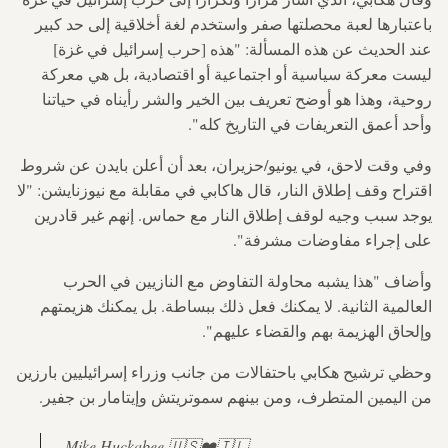
باعتبارها لعبة محصلتها صفر واستخدم لغة أخلاقية إلى حد كبير
عند الحديث عن هذه المسألة: "هذه [حرب إسرائيل في غزة]
ليست معركة سياسية أو اجتماعية أو اقتصادية، بل هي معركة
روحية، وهذا هو أوضح تعريف بين الخير والشر رأيناه في حياتنا
وأحد أعمق التعريفات في التاريخ كله".
وفي وقت لاحق، في يونيو/حزيران، بعد أن أعلن بايدن عن شروط
اقتراح وقف إطلاق النار، قال هاكابي في مقابلة مع نيوزنايشن: "لا
يوجد سبب وجيه لوقف إطلاق النار مع حماس. إنهم غير قادرين
على إجراء مفاوضات مشرفة".
وأضاف "هذا يشبه محاولة التفاوض مع النازيين في الحرب
العالمية الثانية. لا يمكنك فعل ذلك ببساطة. بل يمكنك هزيمتهم
وإلحاق الهزيمة بهم والقضاء عليهم".
وحظي ترشيح هكابي باحتفالات من جانب وزراء إسرائيليين بارزين
من اليمين المتطرف، ومن بينهم سموتريتش وإيتامار بن جفير.
Mike Huckabee 🇺🇸❤️🇮🇱