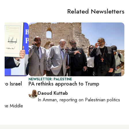
Related Newsletters
NEWSLETTER: PALESTINE
 to Israel
PA rethinks approach to Trump
Daoud Kuttab
In
Amman
, reporting on
Palestinian politics
on
the Middle