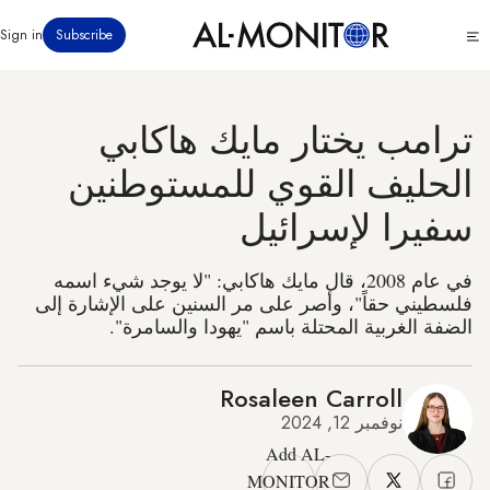
تجاوز
Click
Sign in
Subscribe
إلى
to
المحتوى
see
menu
الرئيسي
ترامب يختار مايك هاكابي
الحليف القوي للمستوطنين
سفيرا لإسرائيل
في عام 2008، قال مايك هاكابي: "لا يوجد شيء اسمه
فلسطيني حقاً"، وأصر على مر السنين على الإشارة إلى
الضفة الغربية المحتلة باسم "يهودا والسامرة".
Rosaleen Carroll
نوفمبر 12, 2024
Add AL-
MONITOR