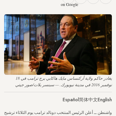
on Google
يغادر حاكم ولاية أركنساس مايك هاكابي برج ترامب في 18
نوفمبر 2016 في مدينة نيويورك. — سبنسر بلات/صور جيتي
Español
简体中文
English
واشنطن ــ أعلن الرئيس المنتخب دونالد ترامب يوم الثلاثاء ترشيح