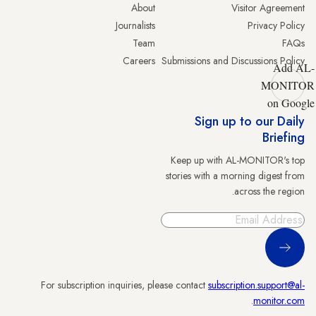
About
Visitor Agreement
Journalists
Privacy Policy
Team
FAQs
Careers
Submissions and Discussions Policy
Add AL-
MONITOR
on Google
Sign up to our Daily
Briefing
Keep up with AL-MONITOR's top
stories with a morning digest from
across the region.
Sign Up
For subscription inquiries, please contact
subscription.support@al-
.
monitor.com