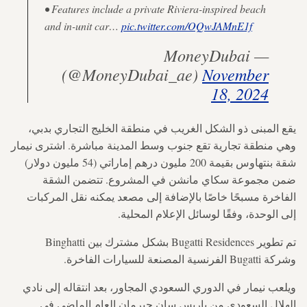
• Features include a private Riviera-inspired beach
and in-unit car…
pic.twitter.com/OQwJAMnE1f
— MoneyDubai
(@MoneyDubai_ae)
November
18, 2024
يقع المبنى ذو الشكل الغريب في منطقة الخليج التجاري بدبي،
وهي منطقة تجارية تقع جنوب وسط المدينة مباشرة. اشترى نيمار
شقة بنتهاوس بقيمة 200 مليون درهم إماراتي (54 مليون دولار)
ضمن مجموعة سكاي مانشن في المشروع. تتضمن الشقة
الفاخرة مسبحًا خاصًا بالإضافة إلى مصعد يمكنه نقل المركبات
إلى الوحدة، وفقًا لوسائل الإعلام المحلية.
تم تطوير Bugatti Residences بشكل مشترك بين Binghatti
وشركة Bugatti الفرنسية المصنعة للسيارات الفاخرة.
ويلعب نيمار في الدوري السعودي المجاور، بعد انتقاله إلى نادي
الهلال السعودي من باريس سان جيرمان العام الماضي في