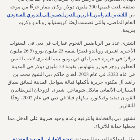
صفقة بلغت قيمتها 300 مليون دولار. وكان نيمار جزءًا من موجة
من
اللاعبين الدوليين البارزين الذين انضموا إلى الدوري السعودي
العام الماضي، والتي تضمنت أيضًا كريستيانو رونالدو وكريم
بنزيمة.
اشترى عدد من الرياضيين النجوم عقارات في دبي في السنوات
الأخيرة. اشترى رونالدو قصرًا بقيمة 25 مليون يورو (26.5 مليون
دولار) في جزيرة جميرا باي في يونيو، بينما اشترى لاعب التنس
العظيم روجر فيدرر بنتهاوس بقيمة 23 مليون دولار في المدينة
في عام 2020. في عام 2008، أهدى حاكم دبي الشيخ محمد بن
راشد آل مكتوم جزيرة بأكملها قبالة سواحل المدينة لسائق سباق
السيارات الألماني مايكل شوماخر. اشترى الزوجان البريطانيان
القويان ديفيد وفيكتوريا بيكهام فيلا في دبي في عام 2002، وفقًا
للتقارير.
تشتهر دبي بالفخامة والترفيه وعدم وجود ضريبة على الدخل مما
يجعلها جذابة للأثرياء.
مثل المملكة العربية السعودية،
تتمتع الإمارات العربية المتحدة