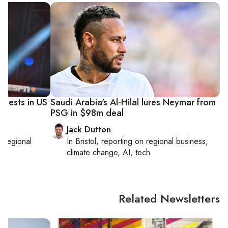
nvests in US
Saudi Arabia's Al-Hilal lures Neymar from
PSG in $98m deal
Jack Dutton
on
regional
In
Bristol
, reporting on
regional business,
ge
climate change, AI, tech
Related Newsletters