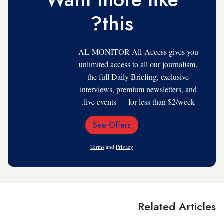
this?
AL-MONITOR All-Access gives you
unlimited access to all our journalism,
the full Daily Briefing, exclusive
interviews, premium newsletters, and
live events — for less than $2/week.
See Offers
Email
Address
Terms
and
Privacy
Related Articles