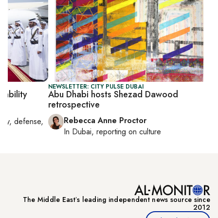
NEWSLETTER: CITY PULSE DUBAI
tability
Abu Dhabi hosts Shezad Dawood
retrospective
Rebecca Anne Proctor
rity, defense,
In
Dubai
, reporting on
culture
The Middle Eastʼs leading independent news source since
2012