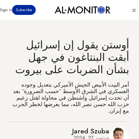
تجاوز
Click
Sign in
Subscribe
إلى
to
المحتوى
see
menu
الرئيسي
أوستن يقول إن إسرائيل
أبقت البنتاغون في جهل
بشأن الضربات على بيروت
أمر البيت الأبيض الجيش الأميركي بتعديل وجوده
العسكري في الشرق الأوسط "حسب الضرورة" بعد
أن تحدت إسرائيل واشنطن في محاولة لقتل زعيم
حزب الله حسن نصر الله، مما يعرضها لخطر الحرب
مع إيران.
Jared Szuba
سبتمبر 27, 2024