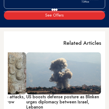
See Offers
Related Articles
llah attacks,
US boosts defense posture as Blinken
on grow
urges diplomacy between Israel,
Lebanon