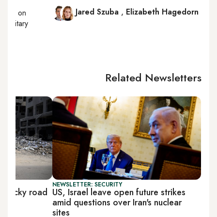
Jared Szuba
,
Elizabeth Hagedorn
orting on
, military
Related Newsletters
NEWSLETTER: SECURITY
s rocky road
US, Israel leave open future strikes
amid questions over Iran's nuclear
sites