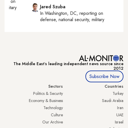
orting on
Jared Szuba
, military
In
Washington, DC
, reporting on
defense, national security, military
The Middle Eastʼs leading independent news source since
2012
Subscribe Now
Sectors
Countries
Politics & Security
Turkey
Economy & Business
Saudi Arabia
Technology
Iran
Culture
UAE
Our Archive
Israel